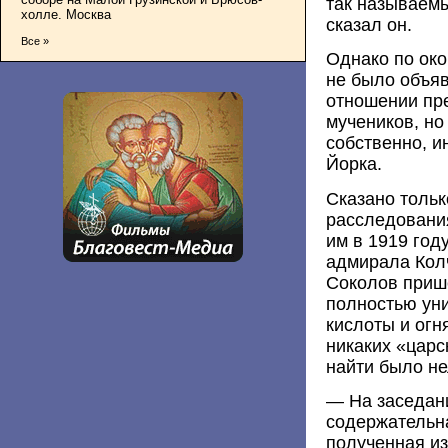
так называемы
холле. Москва
сказал он.
Все »
Однако по око
не было объя
отношении пр
мучеников, но
собственно, и
Йорка.
Сказано тольк
расследовани
им в 1919 год
адмирала Колч
Соколов прише
полностью ун
кислоты и огн
никаких «царс
найти было не
— На заседан
содержательна
полученная и