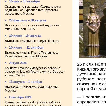
15 мая – 18 октября
Экскурсии по выставке «Сакральное и
радикальное. Красная нить русского
искусства». Москва
27 февраля – 30 августа
Выставка «Иконы: старообрядцы и их
мир». Клинтон, США
10 июня – 16 августа
Выставка «Именитые люди». Москва
10 июня — 11 октября
Выставка «Иконы Павла Третьякова.
История коллекции». Москва
Август 2026
26 июля на о
Концерты фонда «Искусство добра» в
Кирилл заявил
соборе на Малой Грузинской и в Брюсов-
духовный цент
холле. Москва
рубежом, пос
13 августа – 1 ноября
связанная с о
Выставка «Елизаветинская Библия».
царской семь
Москва
— Полагаю, чт
Сентябрь 2026
определить св
Концерты фонда «Искусство добра» в
соборе на Малой Грузинской и Брюсов-