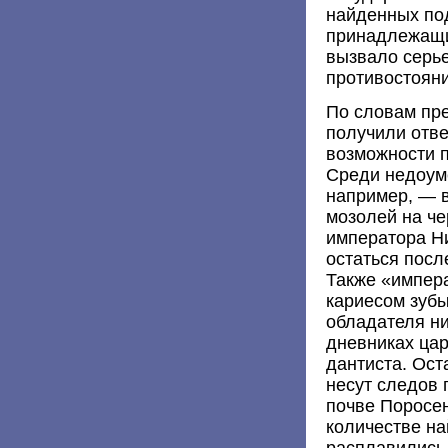
найденных под
принадлежащи
вызвало серь
противостояни
По словам пре
получили отве
возможности п
Среди недоум
например, — в
мозолей на че
императора Ни
остаться посл
Также «импер
кариесом зубы
обладателя ни
дневниках ца
дантиста. Ост
несут следов 
почве Поросен
количестве н
расплавились 