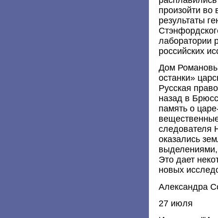
произойти во 
результаты ге
Стэнфордског
лаборатории р
российских ис
Дом Романовых
останки» царс
Русская право
назад в Брюсс
память о цар
вещественные
следователя Н
оказались зем
выделениями, 
Это дает неко
новых исслед
Александра С
27 июля