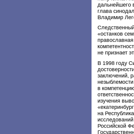
дальнейшего 
глава синода
Владимир Лего
Следственный
«останков сем
православная 
компетентност
не признает э
В 1998 году С
достоверност
заключений, р
незыблемости
в компетенцию
ответственнос
изучения выв
«екатеринбург
на Республика
исследований
Российской Ф
Государствен