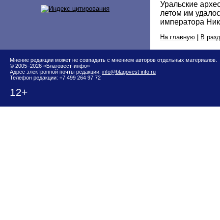
Уральские архео
летом им удалос
императора Нико
На главную
|
В раз
Мнение редакции может не совпадать с мнением авторов отдельных материалов.
© 2005–2026 «Благовест-инфо»
Адрес электронной почты редакции:
info@blagovest-info.ru
Телефон редакции: +7 499 264 97 72
12+