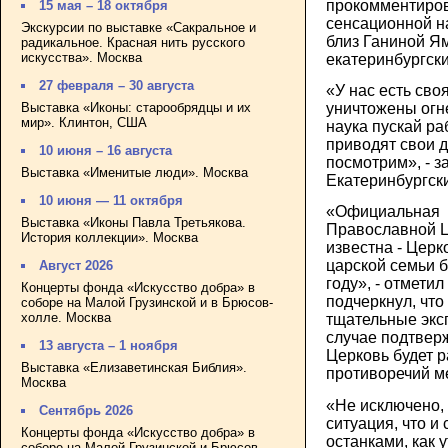
прокомментиров
15 мая – 18 октября
сенсационной н
Экскурсии по выставке «Сакральное и
близ Ганиной Я
радикальное. Красная нить русского
искусства». Москва
екатеринбургск
27 февраля – 30 августа
«У нас есть сво
Выставка «Иконы: старообрядцы и их
уничтожены огне
мир». Клинтон, США
наука пускай раб
приводят свои д
10 июня – 16 августа
посмотрим», - з
Выставка «Именитые люди». Москва
Екатеринбургски
10 июня — 11 октября
«Официальная т
Выставка «Иконы Павла Третьякова.
Православной Ц
История коллекции». Москва
известна - Церко
царской семьи 
Август 2026
году», - отмети
Концерты фонда «Искусство добра» в
подчеркнул, чт
соборе на Малой Грузинской и в Брюсов-
холле. Москва
тщательные экс
случае подтвер
13 августа – 1 ноября
Церковь будет р
Выставка «Елизаветинская Библия».
противоречий ме
Москва
«Не исключено, 
Сентябрь 2026
ситуация, что и
Концерты фонда «Искусство добра» в
останками, как
соборе на Малой Грузинской и Брюсов-