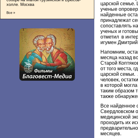
царской семье. 
холле. Москва
ученые опроверг
Все »
найденные оста
принадлежат се
сопоставлять на
ученых и готовы
отметил в инте
игумен Дмитрий 
Напомним, оста
месяца назад во
Старой Коптяков
от того места, 
царской семьи.
человек, остатки
в которой могла
таким образом т
также обнаруже
Все найденное 
Свердловском о
медицинской экс
проходить их ис
предварительно
месяцев.