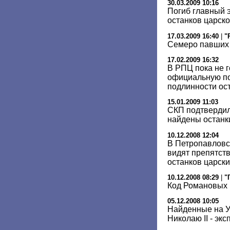
30.03.2009 10:16
Погиб главный 
останков царск
17.03.2009 16:40
|
"
Семеро павших
17.02.2009 16:32
В РПЦ пока не 
официальную по
подлинности ост
15.01.2009 11:03
СКП подтвердил
найдены останк
10.12.2008 12:04
В Петропавловс
видят препятств
останков царски
10.12.2008 08:29
|
"
Код Романовых 
05.12.2008 10:05
Найденные на У
Николаю II - экс