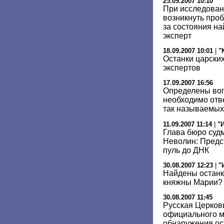
25.09.2007 10:10
При исследован
возникнуть про
за состояния н
эксперт
18.09.2007 10:01
|
"
Останки царских
экспертов
17.09.2007 16:56
Определены воп
необходимо отв
так называемых
11.09.2007 11:14
|
"
Глава бюро суд
Неволин: Предст
пуль до ДНК
30.08.2007 12:23
|
"
Найдены останк
княжны Марии?
30.08.2007 11:45
Русская Церков
официального м
обнаружения ос