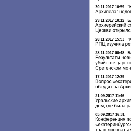
30.11.2017 10:59
|
"
Архипелаг недо
29.11.2017 18:12
|
Б
Архиерейский с
Церкви открылс
28.11.2017 15:53
|
"
РПЦ изучила ре
28.11.2017 00:48
|
Б
Результаты новы
убийстве царск
Сретенском мо
17.11.2017 12:39
Вопрос «екатер
обсудят на Арх
21.09.2017 11:46
Уральские архи
дом, где была р
05.09.2017 16:31
Конференция по
«екатеринбургск
транслироватьс