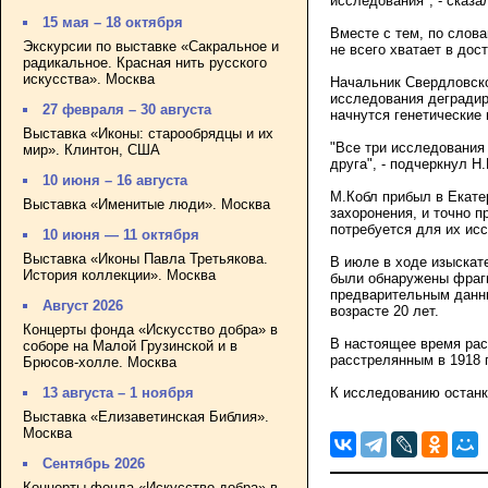
исследования", - сказа
15 мая – 18 октября
Вместе с тем, по слова
Экскурсии по выставке «Сакральное и
не всего хватает в дост
радикальное. Красная нить русского
искусства». Москва
Начальник Свердловско
исследования деградир
27 февраля – 30 августа
начнутся генетические
Выставка «Иконы: старообрядцы и их
"Все три исследования
мир». Клинтон, США
друга", - подчеркнул Н
10 июня – 16 августа
М.Кобл прибыл в Екате
Выставка «Именитые люди». Москва
захоронения, и точно п
потребуется для их ис
10 июня — 11 октября
Выставка «Иконы Павла Третьякова.
В июле в ходе изыскат
История коллекции». Москва
были обнаружены фрагм
предварительным данны
Август 2026
возрасте 20 лет.
Концерты фонда «Искусство добра» в
В настоящее время рас
соборе на Малой Грузинской и в
расстрелянным в 1918 
Брюсов-холле. Москва
К исследованию останк
13 августа – 1 ноября
Выставка «Елизаветинская Библия».
Москва
Сентябрь 2026
Концерты фонда «Искусство добра» в