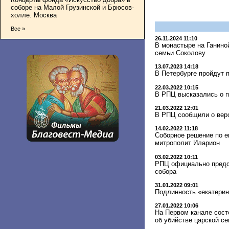
соборе на Малой Грузинской и Брюсов-
холле. Москва
Все »
26.11.2024 11:10
В монастыре на Ганино
семьи Соколову
13.07.2023 14:18
В Петербурге пройдут 
22.03.2022 10:15
В РПЦ высказались о п
21.03.2022 12:01
В РПЦ сообщили о веро
14.02.2022 11:18
Соборное решение по е
митрополит Иларион
03.02.2022 10:11
РПЦ официально предст
собора
31.01.2022 09:01
Подлинность «екатерин
27.01.2022 10:06
На Первом канале сост
об убийстве царской с