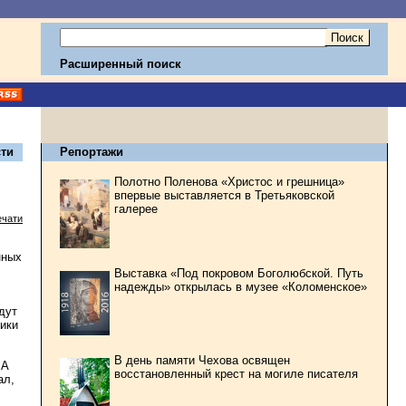
Расширенный поиск
ти
Репортажи
Полотно Поленова «Христос и грешница»
впервые выставляется в Третьяковской
галерее
ечати
нных
Выставка «Под покровом Боголюбской. Путь
надежды» открылась в музее «Коломенское»
дут
ики
В день памяти Чехова освящен
ША
восстановленный крест на могиле писателя
ал,