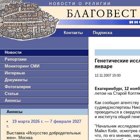
Контакты
Подписка
Новости
Репортажи
Генетические исс
Мониторинг СМИ
январе
Интервью
12.11.2007 15:00
Документы
Фотогалереи
Екатеринбург, 12 нояб
летом на Старой Коптяк
Статьи
Анонсы
Как сообщил агентств
судмедэкспертизы Нико
Анонсы
проводиться в свердло
и института общей ген
19 марта 2026 г. — 7 февраля 2027
"Начальник исследова
г.
Майкл Кобл, осмотрев 
Выставка «Искусство добродетельных
что, по его мнению, ем
жен». Москва