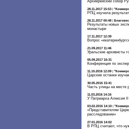
Архиерейский собор Ру
28.11.2017 15:53
|
"Коммер
РПЦ изучила результа
28.11.2017 00:48
|
Благове
Результаты новых эксп
монастыре
17.11.2017 12:39
Вопрос «екатеринбургс
21.09.2017 11:46
Уральские архивисты г
05.09.2017 16:31
Конференция по экспер
11.10.2016 12:09
|
"Коммер
Царские останки изуча
30.05.2016 15:41
Часть улицы на месте 
11.03.2016 14:16
У Патриарха Алексия II
03.02.2016 14:10
|
"Коммер
«Представителям Церкв
расследовании»
27.01.2016 14:02
В РПЦ считают, что ну