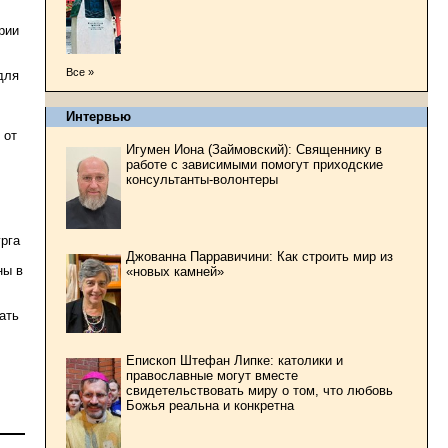
рии
Все »
для
Интервью
 от
Игумен Иона (Займовский): Священнику в
работе с зависимыми помогут приходские
консультанты-волонтеры
урга
Джованна Парравичини: Как строить мир из
ны в
«новых камней»
ать
Епископ Штефан Липке: католики и
православные могут вместе
свидетельствовать миру о том, что любовь
Божья реальна и конкретна