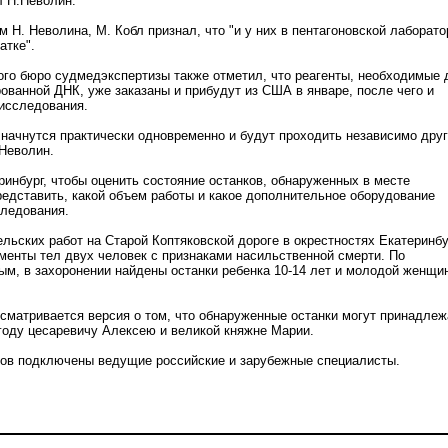
л Н.Неволин.
м Н. Неволина, М. Кобл признал, что "и у них в пентагоновской лаборато
атке".
го бюро судмедэкспертизы также отметил, что реагенты, необходимые 
ованной ДНК, уже заказаны и прибудут из США в январе, после чего и
 исследования.
 начнутся практически одновременно и будут проходить независимо друг
.Неволин.
ринбург, чтобы оценить состояние останков, обнаруженных в месте
редставить, какой объем работы и какое дополнительное оборудование
следования.
ельских работ на Старой Коптяковской дороге в окрестностях Екатеринб
енты тел двух человек с признаками насильственной смерти. По
м, в захоронении найдены останки ребенка 10-14 лет и молодой женщи
сматривается версия о том, что обнаруженные останки могут принадлеж
году цесаревичу Алексею и великой княжне Марии.
ов подключены ведущие российские и зарубежные специалисты.