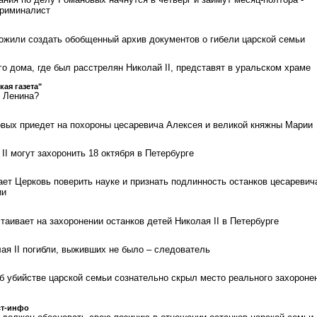
криминалист
ожили создать обобщенный архив документов о гибели царской семьи
о дома, где был расстрелян Николай II, представят в уральском храме
кая газета"
т Ленина?
вых приедет на похороны цесаревича Алексея и великой княжны Марии
II могут захоронить 18 октября в Петербурге
ет Церковь поверить науке и признать подлинность останков цесаревич
ии
аивает на захоронении останков детей Николая II в Петербурге
ая II погибли, выживших не было – следователь
б убийстве царской семьи сознательно скрыл место реального захороне
ст-инфо