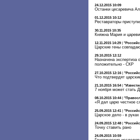
24.12.2015 10:09
Останки цесаревича Ал
01.12.2015 10:12
Реставраторы приступи
30.11.2015 10:35
Княжна Мария и цареви
12.11.2015 14:29
|
"Российс
Царские гены совпада
29.10.2015 12:12
Назначена экспертиза 
положительно - СКР
27.10.2015 12:16
|
"Российс
Что подтвердят царски
21.10.2015 16:54
|
"Извести
7 ноября может стать 
08.10.2015 10:44
|
"Правосл
«Я дал царю честное сл
25.09.2015 12:41
|
"Российс
Царское дело - в руках
24.09.2015 12:48
|
"Российс
Точку ставить рано
24.09.2015 10:59
Генетические исследов