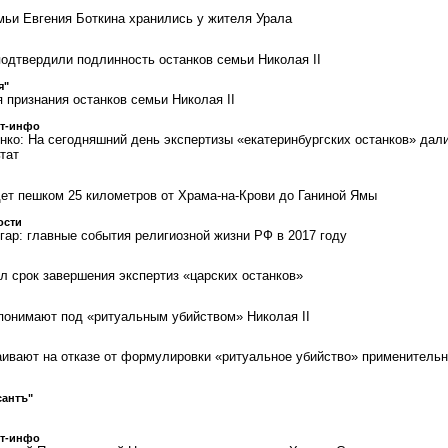
мьи Евгения Боткина хранились у жителя Урала
подтвердили подлинность останков семьи Николая II
я"
 признания останков семьи Николая II
ст-инфо
нко: На сегодняшний день экспертизы «екатеринбургских останков» дал
тат
ет пешком 25 километров от Храма-на-Крови до Ганиной Ямы
ости
гар: главные события религиозной жизни РФ в 2017 году
л срок завершения экспертиз «царских останков»
понимают под «ритуальным убийством» Николая II
аивают на отказе от формулировки «ритуальное убийство» применительн
сантъ"
ст-инфо