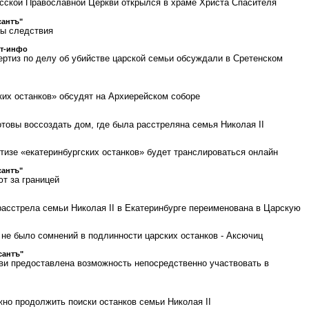
сской Православной Церкви открылся в храме Христа Спасителя
сантъ"
ты следствия
ст-инфо
ертиз по делу об убийстве царской семьи обсуждали в Сретенском
ких останков» обсудят на Архиерейском соборе
отовы воссоздать дом, где была расстреляна семья Николая II
тизе «екатеринбургских останков» будет транслироваться онлайн
сантъ"
ют за границей
расстрела семьи Николая II в Екатеринбурге переименована в Царскую
 не было сомнений в подлинности царских останков - Аксючиц
сантъ"
и предоставлена возможность непосредственно участвовать в
жно продолжить поиски останков семьи Николая II