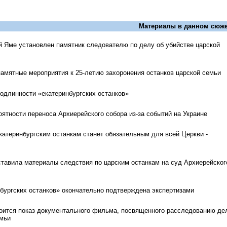
Материалы в данном сюже
й Яме установлен памятник следователю по делу об убийстве царской
памятные мероприятия к 25-летию захоронения останков царской семьи
одлинности «екатеринбургских останков»
ятности переноса Архиерейского собора из-за событий на Украине
катеринбургским останкам станет обязательным для всей Церкви -
авила материалы следствия по царским останкам на суд Архиерейског
бургских останков» окончательно подтверждена экспертизами
оится показ документального фильма, посвященного расследованию де
емьи