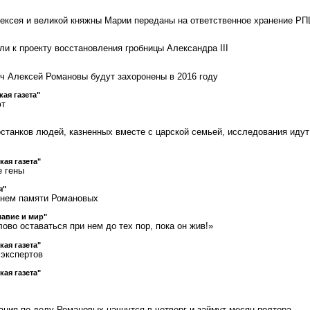
ексея и великой княжны Марии переданы на ответственное хранение Р
ли к проекту восстановления гробницы Александра III
ч Алексей Романовы будут захоронены в 2016 году
кая газета"
ют
останков людей, казненных вместе с царской семьей, исследования идут
кая газета"
е гены
я"
Днем памяти Романовых
авие и мир"
ово оставаться при нем до тех пор, пока он жив!»
кая газета"
 экспертов
кая газета"
ания по делу Романовых начнутся в четверг и займут месяц-полтора -