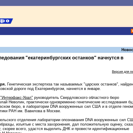
Новос
ледования "екатеринбургских останков" начнутся в
Версия для п
ря.
Генетическая экспертиза так называемых "царских останков", найде
овской дороге под Екатеринбургом, начнется в январе.
у
"Интерфакс-Урал"
руководитель Свердловского областного бюро
лай Неволин, практически одновременно генетические исследования бу
вском бюро, в лаборатории DNA вооруженных сил США и в отделе геном
етики РАН им. Вавилова в Москве.
тельского отделения лаборатории опознавания DNA вооруженных сил С
образцы, изъятые с места захоронения, дал положительную оценку, сказ
у, скорее всего, удастся выделить ДНК и провести идентификационные