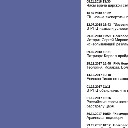
08.11.2018 13:30
Часы врача царской се
16.07.2018 10:02
СК: новые экспертизы 
12.07.2018 16:43
|
"Извести
В РПЦ назвали условия
29.05.2018 11:59
|
Благове
Историк Сергей Мироне
исчерпывающий резуль
09.02.2018 15:21
Патриарх Кирилл пройд
25.12.2017 16:48
|
РИА Нов
Теология, Исаакий, Бол
14.12.2017 10:18
Епископ Тихон не назва
01.12.2017 11:11
В РПЦ объяснили, что 
01.12.2017 10:26
Российские евреи наст
расстрелу царя
30.11.2017 10:59
|
"Коммер
Архипелаг недоверия
29.11.2017 18:12
|
Благове