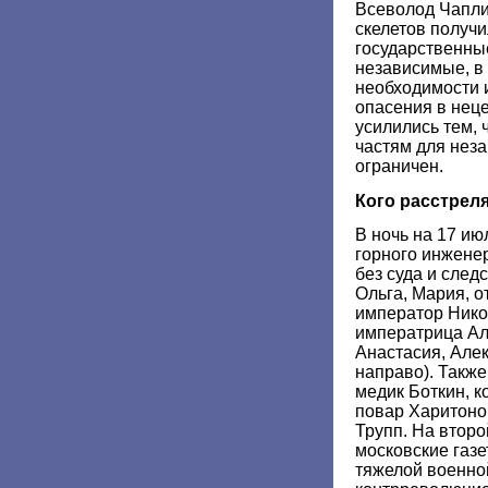
Всеволод Чапли
скелетов получи
государственные
независимые, в 
необходимости 
опасения в неце
усилились тем, 
частям для нез
ограничен.
Кого расстрел
В ночь на 17 ию
горного инжене
без суда и след
Ольга, Мария, о
император Никола
императрица Ал
Анастасия, Алек
направо). Такж
медик Боткин, 
повар Харитоно
Трупп. На второ
московские газе
тяжелой военно