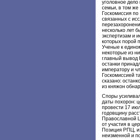
уголовное дело 
семьи, в том же
Госкомиссия по
связанных с ис
перезахоронени
несколько лет 
экспертизам и 
которых порой п
Ученые к едином
некоторые из ни
главный вывод 
останки принад
императору и чл
Госкомиссией т
сказано: останк
из княжон обнар
Споры усиливал
даты похорон: 
провести 17 ию
годовщину расс
Православной Ц
от участия в це
Позиция РПЦ, из
неизменной и по