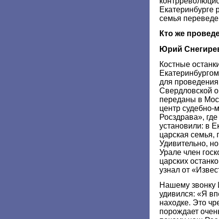
контрреволюцио
Екатеринбурге р
семья переведе
Кто же провед
Юрий Снегире
Костные останки
Екатеринбургом
для проведения
Свердловской об
переданы в Мос
центр судебно-
Росздрава», где
установили: в 
царская семья, 
Удивительно, но
Урале член гос
царских останк
узнал от «Извес
Нашему звонку 
удивился: «Я в
находке. Это чр
порождает очень