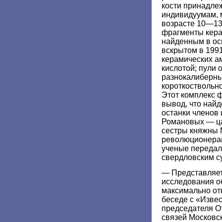
кости принадле
индивидуумам, 
возрасте 10—13
фрагменты кера
найденным в ос
вскрытом в 1991
керамических а
кислотой; пули 
разнокалиберны
короткоствольно
Этот комплекс ф
вывод, что найд
останки членов
Романовых — ца
сестры княжны 
революционерами
ученые передал
свердловским с
— Представляет
исследования о
максимально от
беседе с «Изве
председателя О
связей Московс