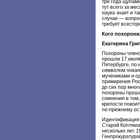
три года щупам
тут всего за ме
наука знает и т
случае — вопро
требует всестор
Кого похорони
Екатерина Гри
Похороны члено
прошли 17 июля 
Петербурге, по
символом пока
мучениками и о
примирения Рос
до сих пор мног
похороны прош
сомнения в том,
крепости покоит
по-прежнему ос
Идентификация 
Старой Коптяков
несколько лет. 1
Генпрокуратуро