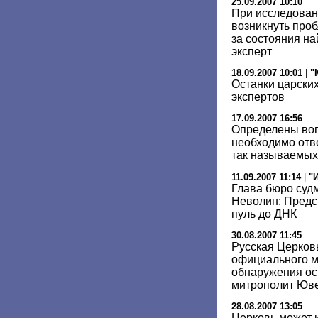
25.09.2007 10:10
При исследован
возникнуть про
за состояния н
эксперт
18.09.2007 10:01
|
"
Останки царских
экспертов
17.09.2007 16:56
Определены воп
необходимо отв
так называемых
11.09.2007 11:14
|
"
Глава бюро суд
Неволин: Предст
пуль до ДНК
30.08.2007 11:45
Русская Церков
официального м
обнаружения ос
митрополит Юв
28.08.2007 13:05
Церковь может 