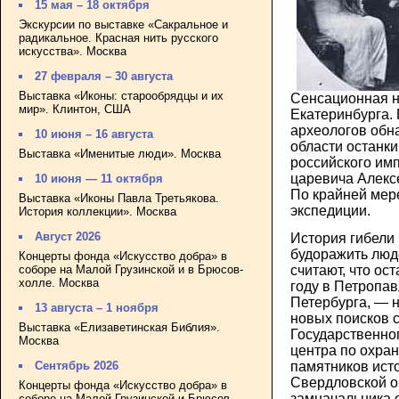
15 мая – 18 октября
Экскурсии по выставке «Сакральное и
радикальное. Красная нить русского
искусства». Москва
27 февраля – 30 августа
Выставка «Иконы: старообрядцы и их
Сенсационная н
мир». Клинтон, США
Екатеринбурга. 
археологов обн
10 июня – 16 августа
области останки
Выставка «Именитые люди». Москва
российского имп
царевича Алекс
10 июня — 11 октября
По крайней мере
Выставка «Иконы Павла Третьякова.
экспедиции.
История коллекции». Москва
Август 2026
История гибели
будоражить люде
Концерты фонда «Искусство добра» в
соборе на Малой Грузинской и в Брюсов-
считают, что ос
холле. Москва
году в Петропа
Петербурга, — 
13 августа – 1 ноября
новых поисков 
Выставка «Елизаветинская Библия».
Государственно
Москва
центра по охра
памятников ист
Сентябрь 2026
Свердловской о
Концерты фонда «Искусство добра» в
замначальника 
соборе на Малой Грузинской и Брюсов-