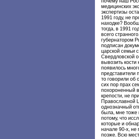
почему наш Рос
медицинских эк
экспертизы ост
1991 году, не п
находке? Вообще
тогда, в 1991 го
всего странного
губернатором Р
подписан докум
царской семьи 
Свердловской о
вывозить кости 
появилось много
представители п
то говорили об 
сих пор прах с
похороненный в
крепости, не пр
Православной Ц
однозначный отв
была, мне тоже 
потому, что исс
которые и обнар
начале 90-х, не
позже. Всю мест