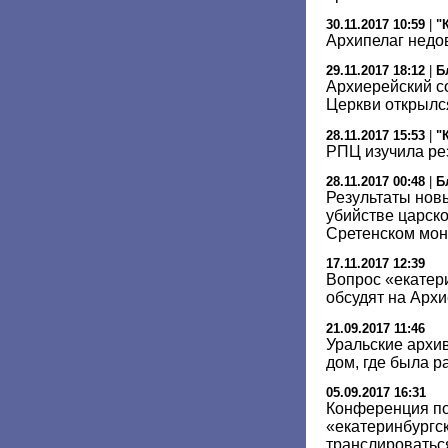
30.11.2017 10:59
|
"
Архипелаг недо
29.11.2017 18:12
|
Б
Архиерейский с
Церкви открылс
28.11.2017 15:53
|
"
РПЦ изучила ре
28.11.2017 00:48
|
Б
Результаты новы
убийстве царск
Сретенском мо
17.11.2017 12:39
Вопрос «екатер
обсудят на Арх
21.09.2017 11:46
Уральские архи
дом, где была р
05.09.2017 16:31
Конференция по
«екатеринбургск
транслироватьс