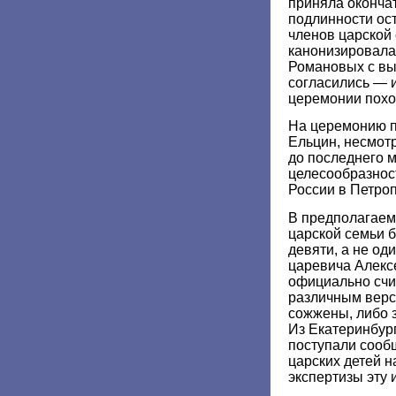
приняла оконча
подлинности ос
членов царской
канонизировала
Романовых с вы
согласились — и
церемонии похо
На церемонию п
Ельцин, несмотр
до последнего 
целесообразнос
России в Петро
В предполагаем
царской семьи 
девяти, а не од
царевича Алекс
официально счи
различным верс
сожжены, либо 
Из Екатеринбур
поступали сообщ
царских детей 
экспертизы эту