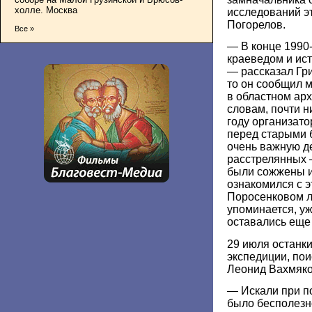
холле. Москва
исследований э
Погорелов.
Все »
— В конце 1990-
краеведом и ис
— рассказал Гр
то он сообщил 
в областном арх
словам, почти н
году организат
перед старыми 
очень важную де
расстрелянных 
были сожжены и
ознакомился с э
Поросенковом ло
упоминается, уж
оставались еще
29 июля останки
экспедиции, пои
Леонид Вахмяко
— Искали при п
было бесполезно