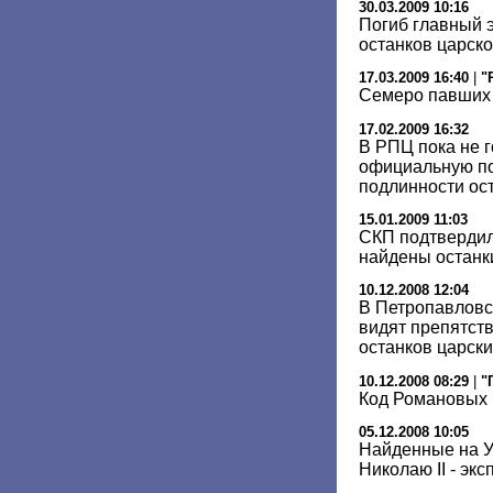
30.03.2009 10:16
Погиб главный 
останков царск
17.03.2009 16:40
|
"
Семеро павших
17.02.2009 16:32
В РПЦ пока не 
официальную по
подлинности ост
15.01.2009 11:03
СКП подтвердил
найдены останк
10.12.2008 12:04
В Петропавловс
видят препятств
останков царски
10.12.2008 08:29
|
"
Код Романовых 
05.12.2008 10:05
Найденные на У
Николаю II - экс