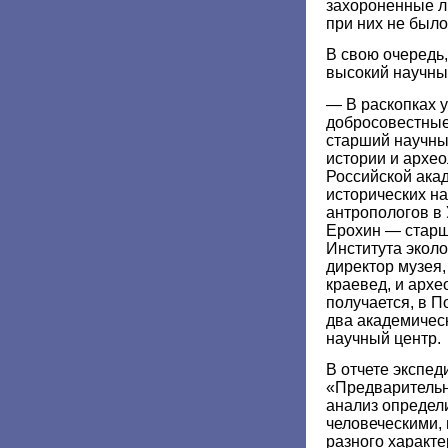
захороненные л
при них не было
В свою очередь
высокий научны
— В раскопках 
добросовестные
старший научны
истории и архео
Российской акад
исторических на
антропологов в
Ерохин — старш
Института эколо
директор музея
краевед, и архео
получается, в П
два академическ
научный центр.
В отчете экспе
«Предварительн
анализ определ
человеческими,
разного характе