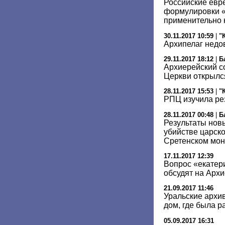
Российские евре
формулировки «
применительно 
30.11.2017 10:59
|
"
Архипелаг недо
29.11.2017 18:12
|
Б
Архиерейский с
Церкви открылс
28.11.2017 15:53
|
"
РПЦ изучила ре
28.11.2017 00:48
|
Б
Результаты новы
убийстве царск
Сретенском мо
17.11.2017 12:39
Вопрос «екатер
обсудят на Арх
21.09.2017 11:46
Уральские архи
дом, где была р
05.09.2017 16:31