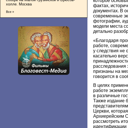
которое основы
холле. Москва
фактах, историч
документах. В о
Все »
современные эк
фотографии, ау
модели места с
детально разоб
«Благодаря про
работе, соврем
у следствия не 
касательно верс
принадлежности
расследования 
признаны на ме
говорится в со
В целях примен
работе экземпл
в различные го
Также издание 
представителям
Церкви, котора
Архиерейским С
рассмотреть ито
идентификации 