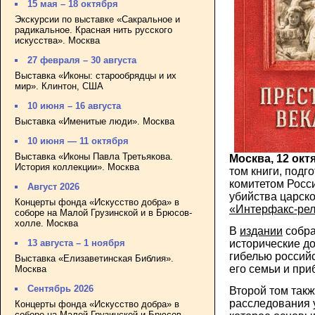
15 мая – 18 октября
Экскурсии по выставке «Сакральное и
радикальное. Красная нить русского
искусства». Москва
27 февраля – 30 августа
Выставка «Иконы: старообрядцы и их
мир». Клинтон, США
10 июня – 16 августа
Выставка «Именитые люди». Москва
10 июня — 11 октября
Выставка «Иконы Павла Третьякова.
Москва, 12 окт
История коллекции». Москва
том книги, под
комитетом Росс
Август 2026
убийства царск
Концерты фонда «Искусство добра» в
«Интерфакс-рел
соборе на Малой Грузинской и в Брюсов-
холле. Москва
В
издании
собра
исторические д
13 августа – 1 ноября
гибелью российс
Выставка «Елизаветинская Библия».
его семьи и пр
Москва
Сентябрь 2026
Второй том такж
расследования 
Концерты фонда «Искусство добра» в
соборе на Малой Грузинской и Брюсов-