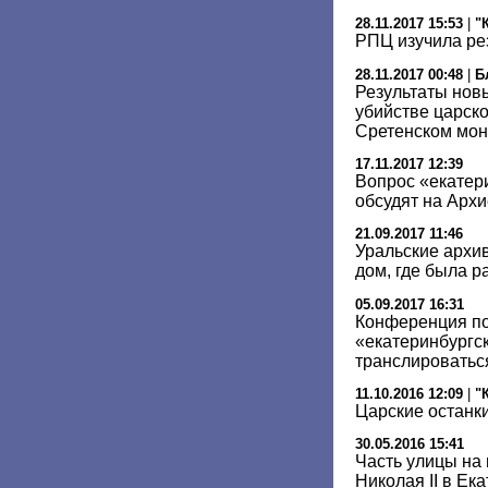
28.11.2017 15:53
|
"
РПЦ изучила ре
28.11.2017 00:48
|
Б
Результаты новы
убийстве царск
Сретенском мо
17.11.2017 12:39
Вопрос «екатер
обсудят на Арх
21.09.2017 11:46
Уральские архи
дом, где была р
05.09.2017 16:31
Конференция по
«екатеринбургск
транслироватьс
11.10.2016 12:09
|
"
Царские останки
30.05.2016 15:41
Часть улицы на
Николая II в Ек