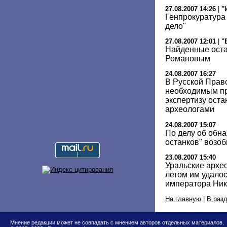
27.08.2007 14:26
|
"
Генпрокуратура
дело"
27.08.2007 12:01
|
"
Найденные оста
Романовым
24.08.2007 16:27
В Русской Прав
необходимым пр
экспертизу ост
археологами
24.08.2007 15:07
По делу об обн
останков" возо
23.08.2007 15:40
Уральские архео
летом им удалос
императора Нико
На главную
|
В раз
Мнение редакции может не совпадать с мнением авторов отдельных материалов.