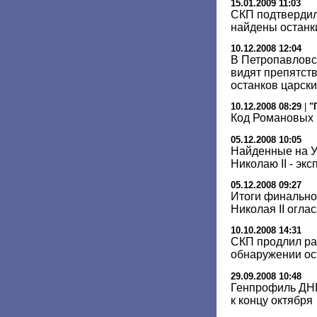
15.01.2009 11:03
СКП подтвердил
найдены останк
10.12.2008 12:04
В Петропавловс
видят препятств
останков царски
10.12.2008 08:29
|
"
Код Романовых 
05.12.2008 10:05
Найденные на У
Николаю II - экс
05.12.2008 09:27
Итоги финально
Николая II огла
10.10.2008 14:31
СКП продлил ра
обнаружении ос
29.09.2008 10:48
Генпрофиль ДНК
к концу октября