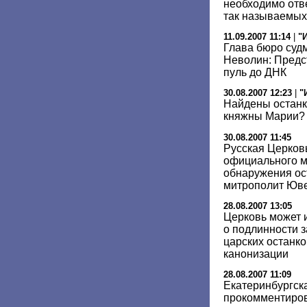
необходимо отв
так называемых
11.09.2007 11:14
|
"
Глава бюро суд
Неволин: Предст
пуль до ДНК
30.08.2007 12:23
|
"
Найдены останк
княжны Марии?
30.08.2007 11:45
Русская Церков
официального м
обнаружения ос
митрополит Юв
28.08.2007 13:05
Церковь может 
о подлинности 
царских останко
канонизации
28.08.2007 11:09
Екатеринбургск
прокомментиров