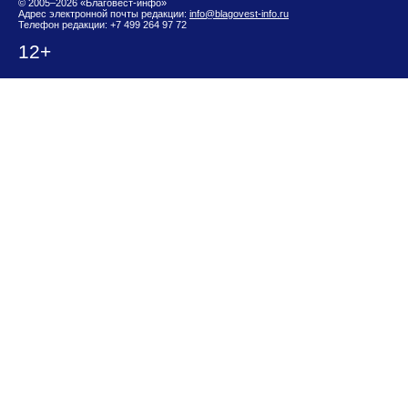
© 2005–2026 «Благовест-инфо»
Адрес электронной почты редакции:
info@blagovest-info.ru
Телефон редакции: +7 499 264 97 72
12+