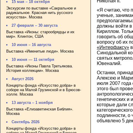
Николая II.
15 мая – 18 октября
Экскурсии по выставке «Сакральное и
«Я считаю, что 
радикальное. Красная нить русского
ученые, заним
искусства». Москва
предполагаемых 
27 февраля – 30 августа
должны войти в 
Кириллом. Толь
Выставка «Иконы: старообрядцы и их
мир». Клинтон, США
говорить об об
вопросу об их п
10 июня – 16 августа
«Интерфаксу»
в
Выставка «Именитые люди». Москва
Синодальной ко
святых митропо
10 июня — 11 октября
Ювеналий.
Выставка «Иконы Павла Третьякова.
История коллекции». Москва
Останки, принад
Алексею и Мари
Август 2026
июля 2007 года 
Концерты фонда «Искусство добра» в
этого был пров
соборе на Малой Грузинской и в Брюсов-
антропологическ
холле. Москва
генетических и 
13 августа – 1 ноября
которые дали с
Выставка «Елизаветинская Библия».
категорического
Москва
подлинности, о
объявлено 5 дек
Сентябрь 2026
Концерты фонда «Искусство добра» в
соборе на Малой Грузинской и Брюсов-