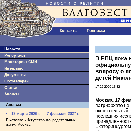
Контакты
Подписка
Новости
Репортажи
В РПЦ пока 
Мониторинг СМИ
официальну
Интервью
вопросу о п
Документы
детей Никола
Фотогалереи
17.02.2009 16:32
Статьи
Анонсы
Москва, 17 фе
Анонсы
патриархате не 
окончательный 
19 марта 2026 г. — 7 февраля 2027 г.
последних иссл
Выставка «Искусство добродетельных
принадлежность
жен». Москва
Екатеринбургом