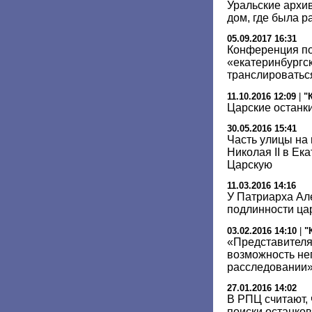
Уральские архи
дом, где была р
05.09.2017 16:31
Конференция по
«екатеринбургск
транслироватьс
11.10.2016 12:09
|
"
Царские останки
30.05.2016 15:41
Часть улицы на
Николая II в Ек
Царскую
11.03.2016 14:16
У Патриарха Але
подлинности цар
03.02.2016 14:10
|
"
«Представителя
возможность не
расследовании
27.01.2016 14:02
В РПЦ считают,
поиски останков