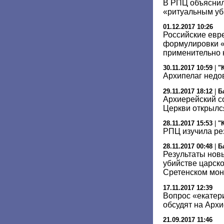
В РПЦ объяснил
«ритуальным уб
01.12.2017 10:26
Российские евре
формулировки «
применительно 
30.11.2017 10:59
|
"
Архипелаг недо
29.11.2017 18:12
|
Б
Архиерейский с
Церкви открылс
28.11.2017 15:53
|
"
РПЦ изучила ре
28.11.2017 00:48
|
Б
Результаты новы
убийстве царск
Сретенском мо
17.11.2017 12:39
Вопрос «екатер
обсудят на Арх
21.09.2017 11:46