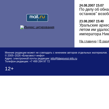
24.08.2007 15:07
По делу об обн
останков" возо
23.08.2007 15:40
Уральские архео
летом им удалос
императора Нико
На главную
|
В раз
Мнение редакции может не совпадать с мнением авторов отдельных материалов.
© 2005–2026 «Благовест-инфо»
Адрес электронной почты редакции:
info@blagovest-info.ru
Телефон редакции: +7 499 264 97 72
12+