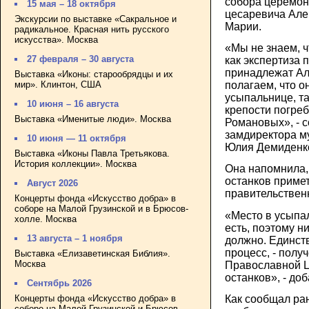
собора церемон
15 мая – 18 октября
цесаревича Але
Экскурсии по выставке «Сакральное и
Марии.
радикальное. Красная нить русского
искусства». Москва
«Мы не знаем, чт
27 февраля – 30 августа
как экспертиза 
принадлежат Ал
Выставка «Иконы: старообрядцы и их
мир». Клинтон, США
полагаем, что о
усыпальнице, та
10 июня – 16 августа
крепости погре
Выставка «Именитые люди». Москва
Романовых», - 
замдиректора м
10 июня — 11 октября
Юлия Демиденк
Выставка «Иконы Павла Третьякова.
История коллекции». Москва
Она напомнила,
останков приме
Август 2026
правительствен
Концерты фонда «Искусство добра» в
соборе на Малой Грузинской и в Брюсов-
«Место в усыпа
холле. Москва
есть, поэтому н
13 августа – 1 ноября
должно. Единст
процесс, - полу
Выставка «Елизаветинская Библия».
Москва
Православной Ц
останков», - до
Сентябрь 2026
Концерты фонда «Искусство добра» в
Как сообщал ра
соборе на Малой Грузинской и Брюсов-