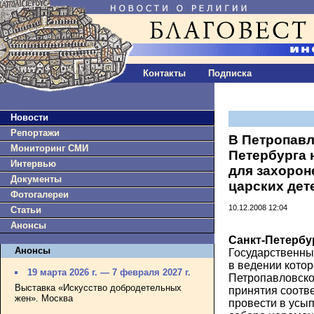
Контакты
Подписка
Новости
Репортажи
В Петропав
Мониторинг СМИ
Петербурга 
Интервью
для захорон
Документы
царских дет
Фотогалереи
10.12.2008 12:04
Статьи
Анонсы
Санкт-Петербур
Анонсы
Государственны
в ведении котор
19 марта 2026 г. — 7 февраля 2027 г.
Петропавловской
Выставка «Искусство добродетельных
принятия соотв
жен». Москва
провести в усы