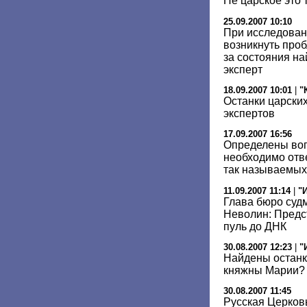
Не царское это 
25.09.2007 10:10
При исследован
возникнуть про
за состояния н
эксперт
18.09.2007 10:01
|
"
Останки царских
экспертов
17.09.2007 16:56
Определены воп
необходимо отв
так называемых
11.09.2007 11:14
|
"
Глава бюро суд
Неволин: Предст
пуль до ДНК
30.08.2007 12:23
|
"
Найдены останк
княжны Марии?
30.08.2007 11:45
Русская Церков