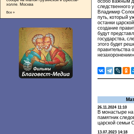
особо важным д
холле. Москва
следственного 
Владимир Солов
Все »
путь, который у
останки царской
создание правит
будут представл
государства, сл
этого будет реш
правительства 
незахоронении»,
Ма
26.11.2024 11:10
В монастыре на
памятник следо
царской семьи 
13.07.2023 14:18