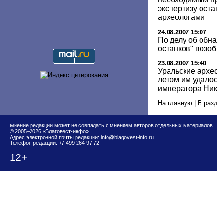
экспертизу ост
археологами
24.08.2007 15:07
По делу об обн
останков" возо
23.08.2007 15:40
Уральские архео
летом им удалос
императора Нико
На главную
|
В раз
Мнение редакции может не совпадать с мнением авторов отдельных материалов.
© 2005–2026 «Благовест-инфо»
Адрес электронной почты редакции:
info@blagovest-info.ru
Телефон редакции: +7 499 264 97 72
12+