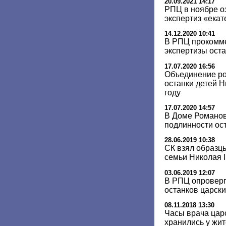
20.09.2021 14:17
РПЦ в ноябре о
экспертиз «екат
14.12.2020 10:41
В РПЦ прокомм
экспертизы ост
17.07.2020 16:56
Объединение ро
останки детей Н
году
17.07.2020 14:57
В Доме Романов
подлинности ос
28.06.2019 10:38
СК взял образц
семьи Николая I
03.06.2019 12:07
В РПЦ опроверг
останков царски
08.11.2018 13:30
Часы врача цар
хранились у жи