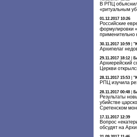
В РПЦ объяснил
«ритуальным уб
01.12.2017 10:26
Российские евре
формулировки «
применительно 
30.11.2017 10:59
|
"
Архипелаг недо
29.11.2017 18:12
|
Б
Архиерейский с
Церкви открылс
28.11.2017 15:53
|
"
РПЦ изучила ре
28.11.2017 00:48
|
Б
Результаты новы
убийстве царск
Сретенском мо
17.11.2017 12:39
Вопрос «екатер
обсудят на Арх
21.09.2017 11:46