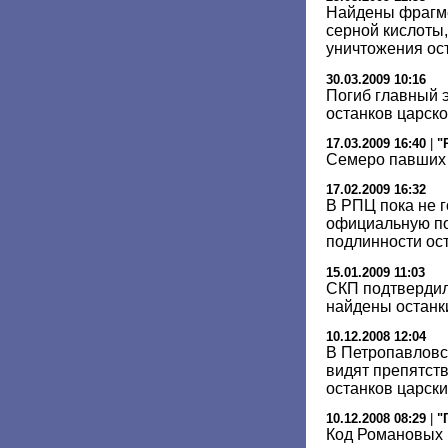
Найдены фрагме
серной кислоты
уничтожения ост
30.03.2009 10:16
Погиб главный 
останков царск
17.03.2009 16:40
|
"
Семеро павших
17.02.2009 16:32
В РПЦ пока не 
официальную по
подлинности ост
15.01.2009 11:03
СКП подтвердил
найдены останк
10.12.2008 12:04
В Петропавловс
видят препятств
останков царски
10.12.2008 08:29
|
"
Код Романовых 