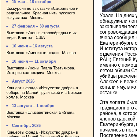
15 мая – 18 октября
Экскурсии по выставке «Сакральное и
радикальное. Красная нить русского
Урале. На днях 
искусства». Москва
обнаружили лопа
27 февраля – 30 августа
закапывали тел
сопровождавших
Выставка «Иконы: старообрядцы и их
вчера сообщил 
мир». Клинтон, США
Екатеринбурге 
10 июня – 16 августа
Института истор
Выставка «Именитые люди». Москва
отделения Росс
РАН) Евгений Ку
10 июня — 11 октября
именно с помощ
Выставка «Иконы Павла Третьякова.
летом вблизи Ст
История коллекции». Москва
убийцы расчлен
Август 2026
Алексея и велик
копали яму, в к
Концерты фонда «Искусство добра» в
останки.
соборе на Малой Грузинской и в Брюсов-
холле. Москва
Эта лопата был
13 августа – 1 ноября
традиционного 
Выставка «Елизаветинская Библия».
района, в кото
Москва
членов царской 
Екатеринбурга,
Сентябрь 2026
начались в пост
Концерты фонда «Искусство добра» в
Постепенно зде
соборе на Малой Грузинской и Брюсов-