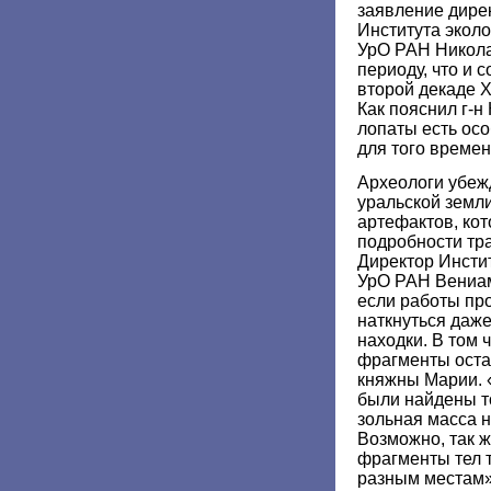
заявление дире
Института экол
УрО РАН Никола
периоду, что и с
второй декаде X
Как пояснил г-н
лопаты есть ос
для того времен
Археологи убеж
уральской земл
артефактов, кот
подробности тр
Директор Инстит
УрО РАН Вениам
если работы про
наткнуться даж
находки. В том 
фрагменты оста
княжны Марии. 
были найдены то
зольная масса н
Возможно, так ж
фрагменты тел 
разным местам»,