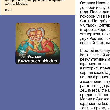
Останки Николая 
холле. Москва
дочерей и слуг
Все »
года. После дл
похоронили в П
Санкт-Петербург
у Старой Коптя
второе захороне
экспертиза, на
двух Романовы
великой княжны
Шестой по счету
Коптяковской д
результативным
фрагментов сос
в которых, пре
серная кислота 
нашли фрагмент
захоронения, а 
расколоты до р
дециметра. У на
предположение,
Марии и Алексея
фрагменты были
лес», -- привод