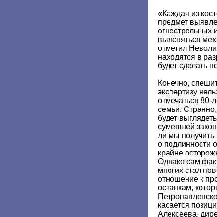
«Каждая из кост
предмет выявле
огнестрельных 
выясняться мех
отметил Неволи
находятся в раз
будет сделать н
Конечно, спешить
экспертизу нель
отмечаться 80-л
семьи. Странно,
будет выглядеть
сумевшей закон
ли мы получить
о подлинности 
крайне осторожн
Однако сам фак
многих стал по
отношение к про
останкам, котор
Петропавловском
касается позиц
Алексеева, дире