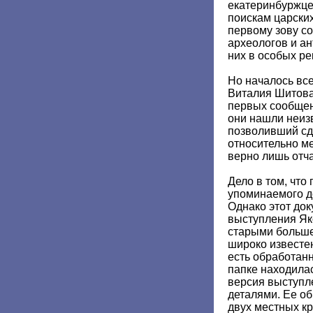
екатеринбуржце
поискам царских
первому зову с
археологов и ан
них в особых р
Но началось вс
Виталия Шитова
первых сообщен
они нашли неиз
позволивший сд
относительно ме
верно лишь отча
Дело в том, что
упоминаемого д
Однако этот до
выступления Як
старыми больше
широко известен
есть обработанн
папке находила
версия выступл
деталями. Ее о
двух местных к