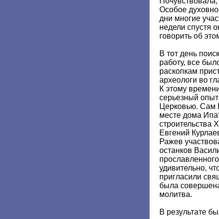
Почувствовала, 
Особое духовно
дни многие учас
недели спустя о
говорить об это
В тот день поис
работу, все был
раскопкам прис
археологи во г
К этому времени
серьезный опыт
Церковью. Сам 
месте дома Ипа
строительства Х
Евгений Курлае
Ражев участвов
останков Васил
прославленного
удивительно, чт
пригласили свящ
была совершена
молитва.
В результате б