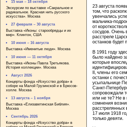
15 мая – 18 октября
23 августа поя
Экскурсии по выставке «Сакральное и
том, что раскоп
радикальное. Красная нить русского
увенчались усп
искусства». Москва
мальчика-подрос
27 февраля – 30 августа
от короткоствол
Выставка «Иконы: старообрядцы и их
сосудов. Очень 
мир». Клинтон, США
расстреле Царск
останков будет 
10 июня – 16 августа
Выставка «Именитые люди». Москва
В 1991 году зде
было найдено з
10 июня — 11 октября
которые впосле
Выставка «Иконы Павла Третьякова.
идентифицирова
История коллекции». Москва
II, члены его се
Август 2026
останки с почес
Концерты фонда «Искусство добра» в
усыпальнице Пе
соборе на Малой Грузинской и в Брюсов-
Санкт-Петербур
холле. Москва
сопровождали те
или не те? Не 
13 августа – 1 ноября
сомнения возник
Выставка «Елизаветинская Библия».
расстрелянных в
Москва
17 июля 1918 го
Сентябрь 2026
только девяти.
Концерты фонда «Искусство добра» в
соборе на Малой Грузинской и Брюсов-