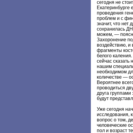
сегодня не стои
Екатеринбурге 
проведения ген
проблем и с фи
значит, что нет 
сохранилась ДНК
можем, — поясн
Захоронение по
воздействию, и
фрагменты косте
белого каления.
сейчас сказать н
нашим специали
необходимом дл
количестве — о
Вероятнее всего
проводиться дв
друга группами 
будут представл
Уже сегодня на
исследования, к
вопрос о том, д
человеческие ос
пол и возраст т