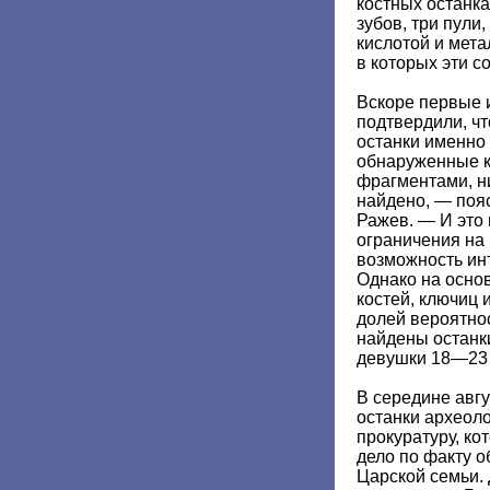
костных останка
зубов, три пули,
кислотой и мета
в которых эти с
Вскоре первые 
подтвердили, ч
останки именно 
обнаруженные к
фрагментами, ни
найдено, — поя
Ражев. — И это
ограничения на
возможность ин
Однако на осно
костей, ключиц 
долей вероятно
найдены останк
девушки 18—23 
В середине авгу
останки археол
прокуратуру, ко
дело по факту 
Царской семьи.