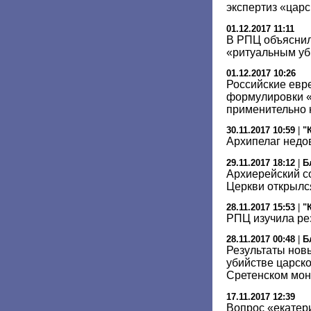
экспертиз «царс
01.12.2017 11:11
В РПЦ объяснил
«ритуальным уб
01.12.2017 10:26
Российские евре
формулировки «
применительно 
30.11.2017 10:59
|
"
Архипелаг недо
29.11.2017 18:12
|
Б
Архиерейский с
Церкви открылс
28.11.2017 15:53
|
"
РПЦ изучила ре
28.11.2017 00:48
|
Б
Результаты новы
убийстве царск
Сретенском мо
17.11.2017 12:39
Вопрос «екатер