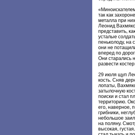
«Миноискателем
так как захорон
металла при ни
Леонид Вахмяко
представить, ка
усталые солдат
пеньколоду, на 
они не потащил
вперед по дорог
Они старались н
развести костер
29 июля щуп Ле
кость. Сняв де
лопаты, Вахмяко
затылочную кост
поиски и стал 
территорию. Ок
его, наверное,
грибники, неглу
небольшое заил
на поляну. Смот
высокая, густая
стал тыкать и п