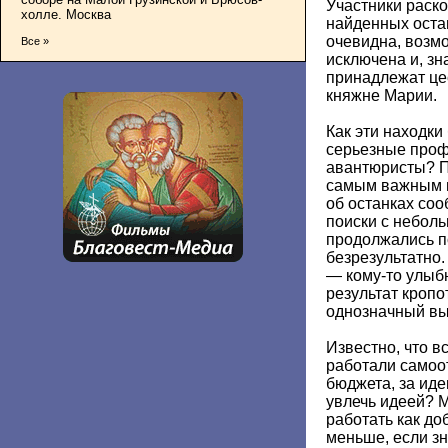
Участники раско
холле. Москва
найденных оста
очевидна, возм
Все »
исключена и, зн
принадлежат це
княжне Марии.
Как эти находки
серьезные про
авантюристы? П
самым важным в
об останках соо
поиски с небол
продолжались по
безрезультатно.
— кому-то улыбн
результат кроп
однозначный вы
Известно, что в
работали самоо
бюджета, за иде
увлечь идеей? 
работать как д
меньше, если зн