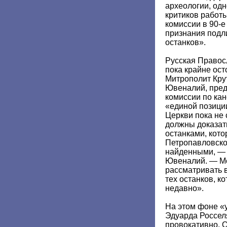
археологии, од
критиков работ
комиссии в 90-е
признания подл
останков».
Русская Правос
пока крайне ос
Митрополит Кру
Ювеналий, пред
комиссии по кан
«единой позици
Церкви пока не
должны доказать
останками, кот
Петропавловской
найденными, — 
Ювеналий. — Мо
рассматривать 
тех останков, 
недавно».
На этом фоне «
Эдуарда Россел
провокативно. О