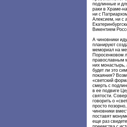
подлинные и дл
раки в Храме-на
ни с Патриархо
Алексием, ни с
Екатеринбургск
Викентием Росс
А чиновники ид
планируют созда
мемориал на ме
Поросенковом ло
православным м
них монастырь, 
будет ли это си
покаяния? Возм
«светский форм
смерть с подли
в ее подвиге Це
святости. Сове
говорить о «све
просто позорно
чиновники вмес
поставят монум
еще раз свидете
преемства с ис