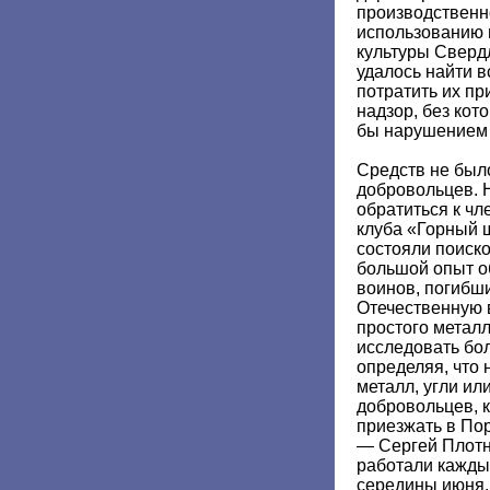
производственн
использованию 
культуры Сверд
удалось найти вс
потратить их п
надзор, без кот
бы нарушением 
Средств не было
добровольцев. 
обратиться к чл
клуба «Горный щ
состояли поиск
большой опыт о
воинов, погибш
Отечественную 
простого металл
исследовать бол
определяя, что 
металл, угли ил
добровольцев, 
приезжать в Пор
— Сергей Плотн
работали кажды
середины июня.