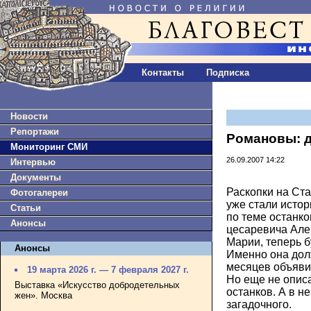
Контакты
Подписка
Новости
Репортажи
Романовы: 
Мониторинг СМИ
26.09.2007 14:22
Интервью
Документы
Раскопки на Ста
Фотогалереи
уже стали исто
Статьи
по теме останк
Анонсы
цесаревича Але
Марии, теперь б
Анонсы
Именно она дол
месяцев объяви
19 марта 2026 г. — 7 февраля 2027 г.
Но еще не опис
Выставка «Искусство добродетельных
останков. А в н
жен». Москва
загадочного.