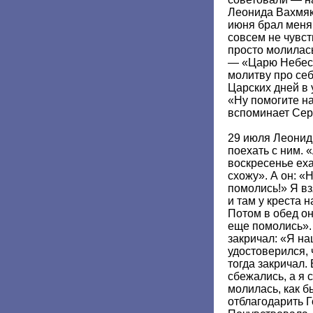
Леонида Вахмяк
июня брал меня 
совсем не чувст
просто молилась
— «Царю Небесн
молитву про се
Царских дней в 
«Ну помогите на
вспоминает Се
29 июля Леонид
поехать с ним. «
воскресенье еха
схожу». А он: «
помолись!» Я в
и там у креста 
Потом в обед он
еще помолись».
закричал: «Я наш
удостоверился, 
тогда закричал.
сбежались, а я 
молилась, как 
отблагодарить Г