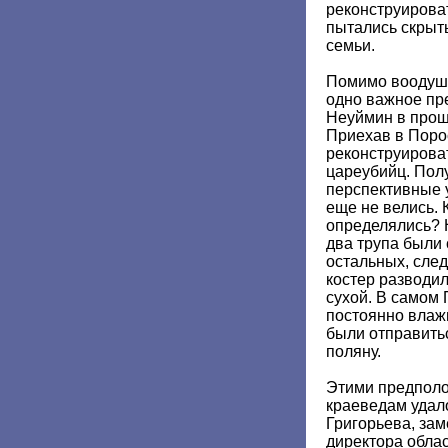
реконструирова
пытались скрыт
семьи.
Помимо воодуше
одно важное пр
Неуймин в прош
Приехав в Порос
реконструироват
цареубийц. Полу
перспективные у
еще не велись. 
определялись? 
два трупа были
остальных, след
костер разводил
сухой. В самом
постоянно влаж
были отправить
поляну.
Этими предполо
краеведам удал
Григорьева, зам
директора обла