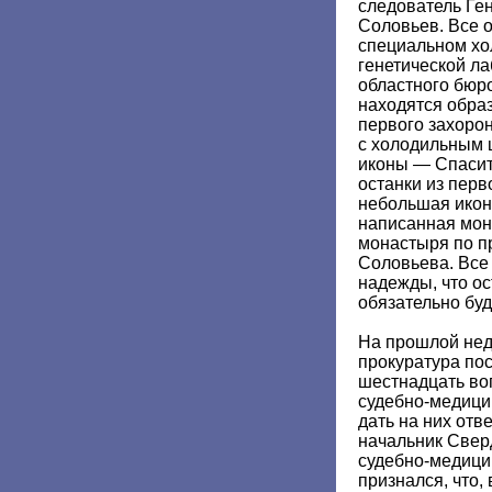
следователь Ге
Соловьев. Все о
специальном хо
генетической л
областного бюр
находятся образ
первого захорон
с холодильным 
иконы — Спасит
останки из перв
небольшая икон
написанная мон
монастыря по п
Соловьева. Все 
надежды, что о
обязательно буд
На прошлой нед
прокуратура по
шестнадцать во
судебно-медици
дать на них отв
начальник Свер
судебно-медици
признался, что, 