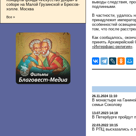
выводы следствия, пров
соборе на Малой Грузинской и Брюсов-
подлинными.
холле. Москва
В частности, удалось 
Все »
принадлежит император
особенностей освещени
том, что после расстр
Как сообщалось, оконч
принять Архиерейский 
«Интерфакс-религия»
.
26.11.2024 11:10
В монастыре на Ганино
семьи Соколову
13.07.2023 14:18
В Петербурге пройдут 
22.03.2022 10:15
В РПЦ высказались о п