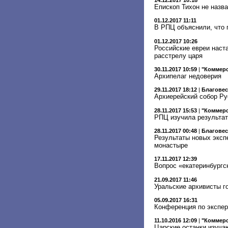
14.12.2017 10:18
Епископ Тихон не назва
01.12.2017 11:11
В РПЦ объяснили, что 
01.12.2017 10:26
Российские евреи наст
расстрелу царя
30.11.2017 10:59
|
"Коммер
Архипелаг недоверия
29.11.2017 18:12
|
Благове
Архиерейский собор Ру
28.11.2017 15:53
|
"Коммер
РПЦ изучила результа
28.11.2017 00:48
|
Благове
Результаты новых эксп
монастыре
17.11.2017 12:39
Вопрос «екатеринбургс
21.09.2017 11:46
Уральские архивисты г
05.09.2017 16:31
Конференция по экспер
11.10.2016 12:09
|
"Коммер
Царские останки изуча