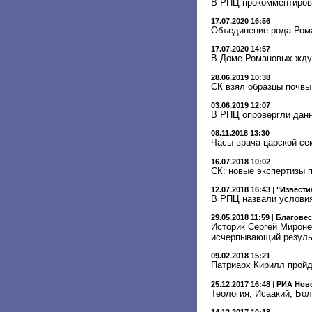
В РПЦ прокомментиров
17.07.2020 16:56
Объединение рода Роман
17.07.2020 14:57
В Доме Романовых ждут
28.06.2019 10:38
СК взял образцы почвы
03.06.2019 12:07
В РПЦ опровергли данн
08.11.2018 13:30
Часы врача царской се
16.07.2018 10:02
СК: новые экспертизы 
12.07.2018 16:43
|
"Извести
В РПЦ назвали условия
29.05.2018 11:59
|
Благове
Историк Сергей Мироне
исчерпывающий резуль
09.02.2018 15:21
Патриарх Кирилл пройд
25.12.2017 16:48
|
РИА Нов
Теология, Исаакий, Бол