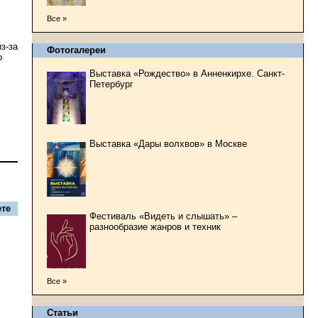
Все »
з-за
Фотогалереи
о
Выставка «Рождество» в Анненкирхе. Санкт-
Петербург
Выставка «Дары волхвов» в Москве
те
Фестиваль «Видеть и слышать» –
разнообразие жанров и техник
Все »
Статьи