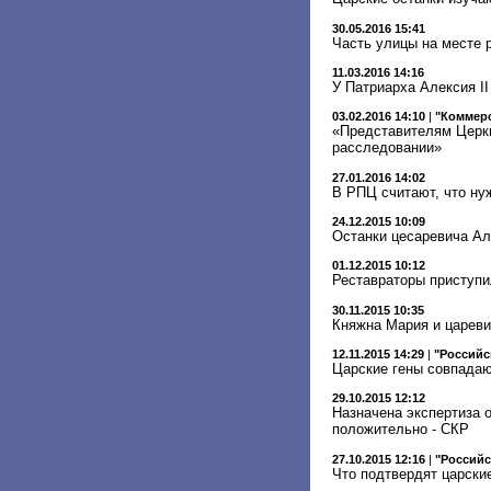
30.05.2016 15:41
Часть улицы на месте 
11.03.2016 14:16
У Патриарха Алексия II
03.02.2016 14:10
|
"Коммер
«Представителям Церкв
расследовании»
27.01.2016 14:02
В РПЦ считают, что ну
24.12.2015 10:09
Останки цесаревича Ал
01.12.2015 10:12
Реставраторы приступи
30.11.2015 10:35
Княжна Мария и цареви
12.11.2015 14:29
|
"Российс
Царские гены совпада
29.10.2015 12:12
Назначена экспертиза 
положительно - СКР
27.10.2015 12:16
|
"Российс
Что подтвердят царски