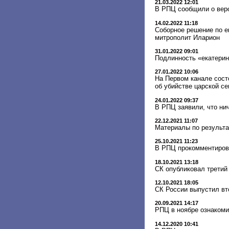
21.03.2022 12:01
В РПЦ сообщили о веро
14.02.2022 11:18
Соборное решение по е
митрополит Иларион
31.01.2022 09:01
Подлинность «екатерин
27.01.2022 10:06
На Первом канале сост
об убийстве царской с
24.01.2022 09:37
В РПЦ заявили, что ни
22.12.2021 11:07
Материалы по результа
25.10.2021 11:23
В РПЦ прокомментирова
18.10.2021 13:18
СК опубликовал третий
12.10.2021 18:05
СК России выпустил вт
20.09.2021 14:17
РПЦ в ноябре ознакоми
14.12.2020 10:41