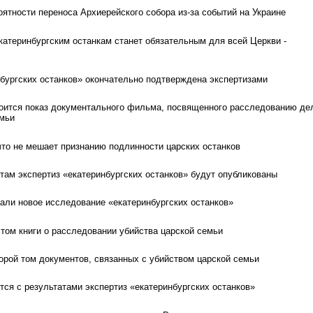
ятности переноса Архиерейского собора из-за событий на Украине
катеринбургским останкам станет обязательным для всей Церкви -
бургских останков» окончательно подтверждена экспертизами
оится показ документального фильма, посвященного расследованию де
емьи
что не мешает признанию подлинности царских останков
там экспертиз «екатеринбургских останков» будут опубликованы
ли новое исследование «екатеринбургских останков»
 том книги о расследовании убийства царской семьи
орой том документов, связанных с убийством царской семьи
тся с результатами экспертиз «екатеринбургских останков»