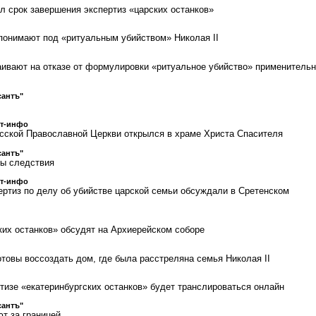
л срок завершения экспертиз «царских останков»
понимают под «ритуальным убийством» Николая II
аивают на отказе от формулировки «ритуальное убийство» применительн
сантъ"
ст-инфо
сской Православной Церкви открылся в храме Христа Спасителя
сантъ"
ты следствия
ст-инфо
ертиз по делу об убийстве царской семьи обсуждали в Сретенском
ких останков» обсудят на Архиерейском соборе
отовы воссоздать дом, где была расстреляна семья Николая II
тизе «екатеринбургских останков» будет транслироваться онлайн
сантъ"
ют за границей