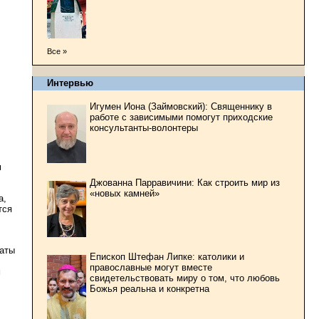
Все »
Интервью
Игумен Иона (Займовский): Священнику в
работе с зависимыми помогут приходские
консультанты-волонтеры
м
Джованна Парравичини: Как строить мир из
«новых камней»
а,
тся
таты
Епископ Штефан Липке: католики и
православные могут вместе
м
свидетельствовать миру о том, что любовь
Божья реальна и конкретна