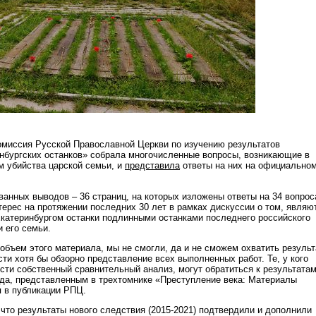
омиссия Русской Православной Церкви по изучению результатов
нбургских останков» собрала многочисленные вопросы, возникающие в
м убийства царской семьи, и
представила
ответы на них на официально
анных выводов – 36 страниц, на которых изложены ответы на 34 вопрос
ерес на протяжении последних 30 лет в рамках дискуссии о том, являю
катеринбургом останки подлинными останками последнего российского
и его семьи.
объем этого материала, мы не смогли, да и не сможем охватить резуль
сти хотя бы обзорно представление всех выполненных работ. Те, у кого
сти собственный сравнительный анализ, могут обратиться к результата
ода, представленным в трехтомнике «Преступление века: Материалы
я в публикации РПЦ.
 что результаты нового следствия (2015-2021) подтвердили и дополнили