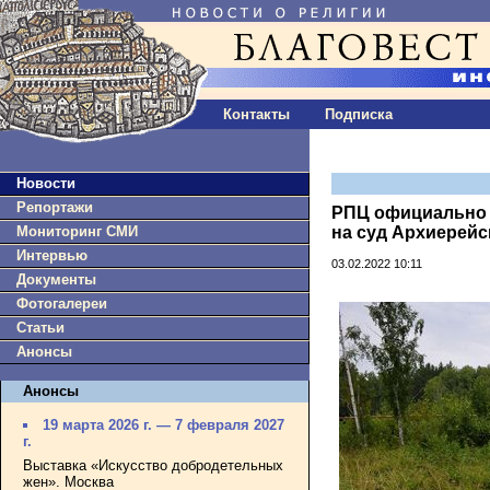
Контакты
Подписка
Новости
Репортажи
РПЦ официально 
Мониторинг СМИ
на суд Архиерейс
Интервью
03.02.2022 10:11
Документы
Фотогалереи
Статьи
Анонсы
Анонсы
19 марта 2026 г. — 7 февраля 2027
г.
Выставка «Искусство добродетельных
жен». Москва