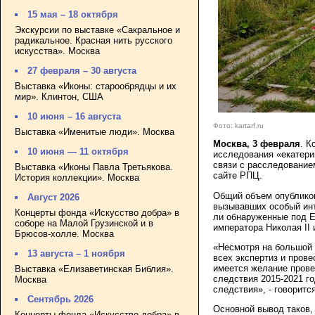
15 мая – 18 октября
Экскурсии по выставке «Сакральное и
радикальное. Красная нить русского
искусства». Москва
27 февраля – 30 августа
Выставка «Иконы: старообрядцы и их
мир». Клинтон, США
10 июня – 16 августа
Фото: kartarf.ru
Выставка «Именитые люди». Москва
Москва, 3 февраля
. К
10 июня — 11 октября
исследования «екатери
связи с расследование
Выставка «Иконы Павла Третьякова.
сайте РПЦ.
История коллекции». Москва
Общий объем опубликов
Август 2026
вызывавших особый инт
Концерты фонда «Искусство добра» в
ли обнаруженные под Е
соборе на Малой Грузинской и в
императора Николая II 
Брюсов-холле. Москва
«Несмотря на большой 
13 августа – 1 ноября
всех экспертиз и прове
имеется желание прове
Выставка «Елизаветинская Библия».
следствия 2015-2021 г
Москва
следствия», - говоритс
Сентябрь 2026
Основной вывод таков,
Концерты фонда «Искусство добра» в