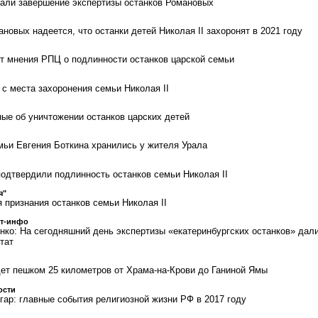
али завершение экспертизы останков Романовых
овых надеется, что останки детей Николая II захоронят в 2021 году
 мнения РПЦ о подлинности останков царской семьи
 с места захоронения семьи Николая II
ые об уничтожении останков царских детей
мьи Евгения Боткина хранились у жителя Урала
подтвердили подлинность останков семьи Николая II
я"
 признания останков семьи Николая II
ст-инфо
нко: На сегодняшний день экспертизы «екатеринбургских останков» дал
тат
ет пешком 25 километров от Храма-на-Крови до Ганиной Ямы
ости
гар: главные события религиозной жизни РФ в 2017 году