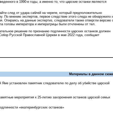
еденного в 1990-е годы, а именно то, что царские останки являются
найти след от удара саблей на черепе, который предположительно
у. По мнению экспертов, первое следствие этого следа не обнаружило и
я. Опираясь на данные экспертиз, следователи также отвергли версию 
ела головы императора и императрицы были отчленены от тел.
ательное решение по признанию подлинности царских останков должен
Собор Русской Православной Церкви в мае 2022 года, сообщает
Материалы в данном сюже
й Яме установлен памятник следователю по делу об убийстве царской
памятные мероприятия к 25-летию захоронения останков царской семьи
одлинности «екатеринбургских останков»