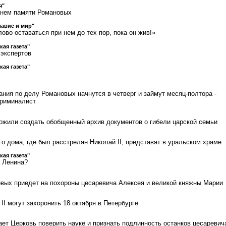
я"
Днем памяти Романовых
авие и мир"
ово оставаться при нем до тех пор, пока он жив!»
кая газета"
 экспертов
кая газета"
ания по делу Романовых начнутся в четверг и займут месяц-полтора -
криминалист
ожили создать обобщенный архив документов о гибели царской семьи
о дома, где был расстрелян Николай II, представят в уральском храме
кая газета"
т Ленина?
вых приедет на похороны цесаревича Алексея и великой княжны Марии
II могут захоронить 18 октября в Петербурге
ет Церковь поверить науке и признать подлинность останков цесаревич