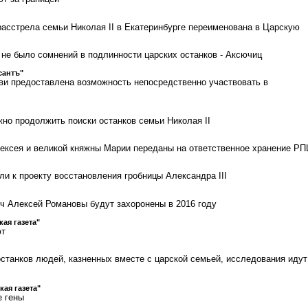
расстрела семьи Николая II в Екатеринбурге переименована в Царскую
 не было сомнений в подлинности царских останков - Аксючиц
сантъ"
и предоставлена возможность непосредственно участвовать в
жно продолжить поиски останков семьи Николая II
ексея и великой княжны Марии переданы на ответственное хранение Р
ли к проекту восстановления гробницы Александра III
ч Алексей Романовы будут захоронены в 2016 году
кая газета"
ют
останков людей, казненных вместе с царской семьей, исследования идут
кая газета"
е гены