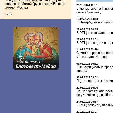
соборе на Малой Грузинской и Брюсов-
26.11.2024 11:10
холле. Москва
В монастыре на Ганино
семьи Соколову
Все »
13.07.2023 14:18
В Петербурге пройдут 
22.03.2022 10:15
В РПЦ высказались о п
21.03.2022 12:01
В РПЦ сообщили о веро
14.02.2022 11:18
Соборное решение по е
митрополит Иларион
03.02.2022 10:11
РПЦ официально предст
собора
31.01.2022 09:01
Подлинность «екатерин
27.01.2022 10:06
На Первом канале сост
об убийстве царской с
24.01.2022 09:37
В РПЦ заявили, что ни
22.12.2021 11:07