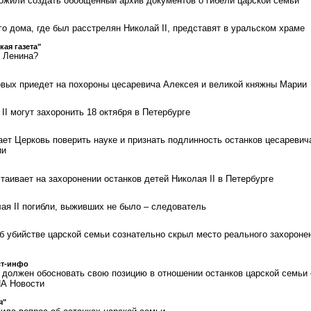
ожили создать обобщенный архив документов о гибели царской семьи
о дома, где был расстрелян Николай II, представят в уральском храме
кая газета"
т Ленина?
вых приедет на похороны цесаревича Алексея и великой княжны Марии
II могут захоронить 18 октября в Петербурге
ет Церковь поверить науке и признать подлинность останков цесаревич
ии
аивает на захоронении останков детей Николая II в Петербурге
ая II погибли, выживших не было – следователь
б убийстве царской семьи сознательно скрыл место реального захороне
ст-инфо
 должен обосновать свою позицию в отношении останков царской семьи 
ИА Новости
я"