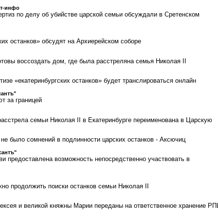
ст-инфо
ертиз по делу об убийстве царской семьи обсуждали в Сретенском
ких останков» обсудят на Архиерейском соборе
отовы воссоздать дом, где была расстреляна семья Николая II
тизе «екатеринбургских останков» будет транслироваться онлайн
сантъ"
ют за границей
расстрела семьи Николая II в Екатеринбурге переименована в Царскую
 не было сомнений в подлинности царских останков - Аксючиц
сантъ"
и предоставлена возможность непосредственно участвовать в
жно продолжить поиски останков семьи Николая II
ексея и великой княжны Марии переданы на ответственное хранение Р