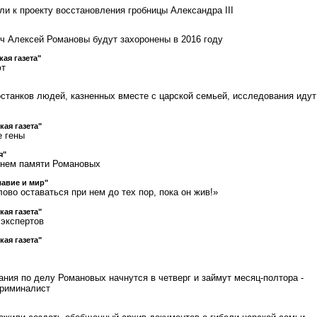
ли к проекту восстановления гробницы Александра III
ч Алексей Романовы будут захоронены в 2016 году
кая газета"
ют
останков людей, казненных вместе с царской семьей, исследования идут
кая газета"
е гены
я"
Днем памяти Романовых
авие и мир"
ово оставаться при нем до тех пор, пока он жив!»
кая газета"
 экспертов
кая газета"
ания по делу Романовых начнутся в четверг и займут месяц-полтора -
криминалист