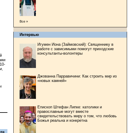
Все »
Интервью
Игумен Иона (Займовский): Священнику в
работе с зависимыми помогут приходские
консультанты-волонтеры
й
ами
10-
м,
Джованна Парравичини: Как строить мир из
«новых камней»
и
Епископ Штефан Липке: католики и
православные могут вместе
свидетельствовать миру о том, что любовь
Божья реальна и конкретна
те