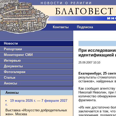
Контакты
Подписка
Новости
Репортажи
При исследовании
Мониторинг СМИ
идентификацией и
Интервью
25.09.2007 10:10
Документы
Фотогалереи
Екатеринбург, 25 сен
результаты стоматолог
Статьи
останков», найденных 
Анонсы
Как сообщил агентств
Николай Неволин, при п
Анонсы
количество обнаруженн
фрагмента.
19 марта 2026 г. — 7 февраля 2027
г.
«Из них достаточно бо
Выставка «Искусство добродетельных
заключается в том, что
жен». Москва
захоронения, подверга