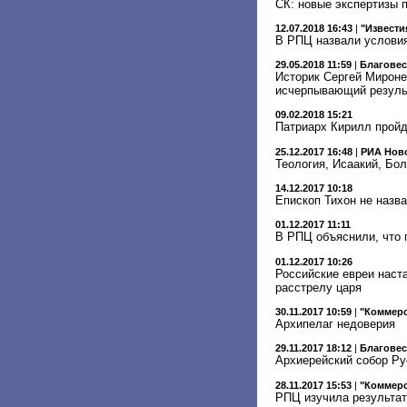
СК: новые экспертизы 
12.07.2018 16:43
|
"Извести
В РПЦ назвали условия
29.05.2018 11:59
|
Благове
Историк Сергей Мироне
исчерпывающий резуль
09.02.2018 15:21
Патриарх Кирилл пройд
25.12.2017 16:48
|
РИА Нов
Теология, Исаакий, Бол
14.12.2017 10:18
Епископ Тихон не назва
01.12.2017 11:11
В РПЦ объяснили, что 
01.12.2017 10:26
Российские евреи наст
расстрелу царя
30.11.2017 10:59
|
"Коммер
Архипелаг недоверия
29.11.2017 18:12
|
Благове
Архиерейский собор Ру
28.11.2017 15:53
|
"Коммер
РПЦ изучила результа