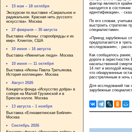
фактор является крайн
15 мая – 18 октября
находится в состоянии 
идентификации», - ска
Экскурсии по выставке «Сакральное и
радикальное. Красная нить русского
По его словам, учитыв
искусства». Москва
выстроить стратегию п
специалистами».
27 февраля – 30 августа
Выставка «Иконы: старообрядцы и их
«Приезд зарубежных сп
мир». Клинтон, США
предполагается в трет
исследования», - расс
10 июня – 16 августа
Как сообщалось ранее,
Выставка «Именитые люди». Москва
дороге в окрестностях
10 июня — 11 октября
насильственной смерти
14 лет и молодой женщ
Выставка «Иконы Павла Третьякова.
что обнаруженные оста
История коллекции». Москва
расстрелянным в ночь н
Август 2026
Для исследований так 
Концерты фонда «Искусство добра» в
зарубежные специалист
соборе на Малой Грузинской и в
Брюсов-холле. Москва
13 августа – 1 ноября
Выставка «Елизаветинская Библия».
Москва
Сентябрь 2026
Концерты фонда «Искусство добра» в