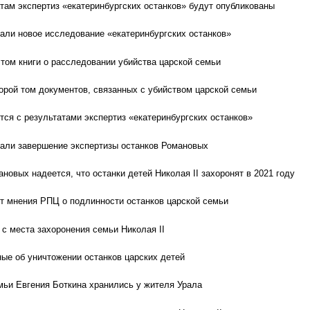
там экспертиз «екатеринбургских останков» будут опубликованы
ли новое исследование «екатеринбургских останков»
 том книги о расследовании убийства царской семьи
орой том документов, связанных с убийством царской семьи
тся с результатами экспертиз «екатеринбургских останков»
али завершение экспертизы останков Романовых
овых надеется, что останки детей Николая II захоронят в 2021 году
 мнения РПЦ о подлинности останков царской семьи
 с места захоронения семьи Николая II
ые об уничтожении останков царских детей
мьи Евгения Боткина хранились у жителя Урала