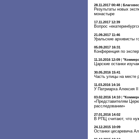
28.11.2017 00:48
|
Благове
Результаты новых эксп
монастыре
17.11.2017 12:39
Вопрос «екатеринбургс
21.09.2017 11:46
Уральские архивисты г
05.09.2017 16:31
Конференция по экспер
11.10.2016 12:09
|
"Коммер
Царские останки изуча
30.05.2016 15:41
Часть улицы на месте 
11.03.2016 14:16
У Патриарха Алексия II
03.02.2016 14:10
|
"Коммер
«Представителям Церкв
расследовании»
27.01.2016 14:02
В РПЦ считают, что ну
24.12.2015 10:09
Останки цесаревича Ал