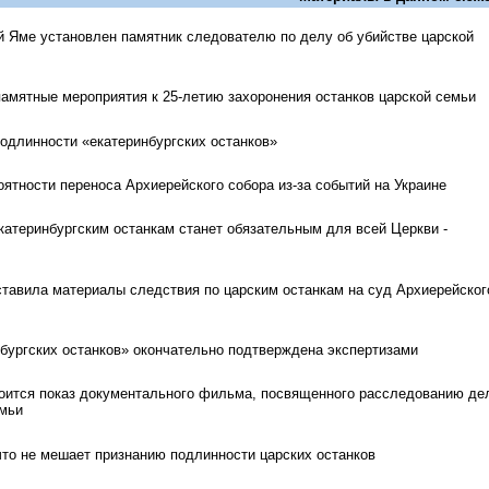
й Яме установлен памятник следователю по делу об убийстве царской
памятные мероприятия к 25-летию захоронения останков царской семьи
одлинности «екатеринбургских останков»
ятности переноса Архиерейского собора из-за событий на Украине
катеринбургским останкам станет обязательным для всей Церкви -
авила материалы следствия по царским останкам на суд Архиерейског
бургских останков» окончательно подтверждена экспертизами
оится показ документального фильма, посвященного расследованию де
емьи
что не мешает признанию подлинности царских останков