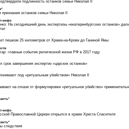
подтвердили подлинность останков семьи Николая II
я"
 признания останков семьи Николая II
ст-инфо
нко: На сегодняшний день экспертизы «екатеринбургских останков» дал
тат
ет пешком 25 километров от Храма-на-Крови до Ганиной Ямы
ости
гар: главные события религиозной жизни РФ в 2017 году
л срок завершения экспертиз «царских останков»
понимают под «ритуальным убийством» Николая II
аивают на отказе от формулировки «ритуальное убийство» применительн
сантъ"
ст-инфо
сской Православной Церкви открылся в храме Христа Спасителя
сантъ"
ты следствия