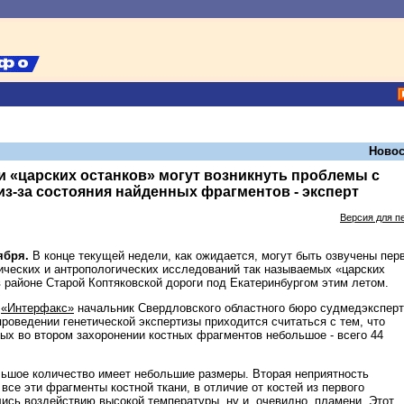
Новос
 «царских останков» могут возникнуть проблемы с
з-за состояния найденных фрагментов - эксперт
Версия для п
тября.
В конце текущей недели, как ожидается, могут быть озвучены пер
ических и антропологических исследований так называемых «царских
в районе Старой Коптяковской дороги под Екатеринбургом этим летом.
у
«Интерфакс»
начальник Свердловского областного бюро судмедэкспер
роведении генетической экспертизы приходится считаться с тем, что
ых во втором захоронении костных фрагментов небольшое - всего 44
льшое количество имеет небольшие размеры. Вторая неприятность
 все эти фрагменты костной ткани, в отличие от костей из первого
лись воздействию высокой температуры, ну и, очевидно, пламени. Этот