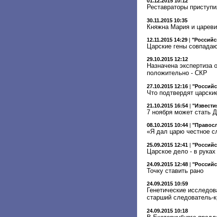
01.12.2015 10:12
Реставраторы приступи
30.11.2015 10:35
Княжна Мария и цареви
12.11.2015 14:29
|
"Российс
Царские гены совпада
29.10.2015 12:12
Назначена экспертиза 
положительно - СКР
27.10.2015 12:16
|
"Российс
Что подтвердят царски
21.10.2015 16:54
|
"Извести
7 ноября может стать 
08.10.2015 10:44
|
"Правосл
«Я дал царю честное сл
25.09.2015 12:41
|
"Российс
Царское дело - в руках
24.09.2015 12:48
|
"Российс
Точку ставить рано
24.09.2015 10:59
Генетические исследов
старший следователь-
24.09.2015 10:18