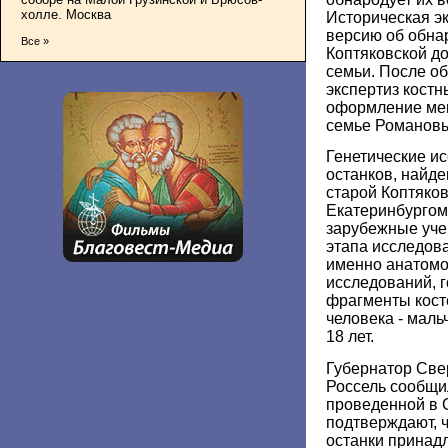
холле. Москва
Историческая э
версию об обна
Все »
Коптяковской до
семьи. После о
экспертиз костн
оформление ме
семье Романовы
Генетические и
останков, найде
старой Коптяков
Екатеринбургом
зарубежные уче
этапа исследова
именно анатомо
исследований, г
фрагменты косте
человека - маль
18 лет.
Губернатор Све
Россель сообщил
проведенной в 
подтверждают, 
останки принад