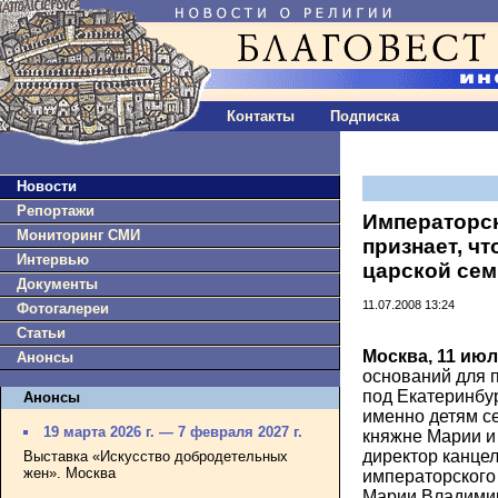
Контакты
Подписка
Новости
Репортажи
Императорск
Мониторинг СМИ
признает, ч
Интервью
царской се
Документы
11.07.2008 13:24
Фотогалереи
Статьи
Москва, 11 июл
Анонсы
оснований для 
под Екатеринбу
Анонсы
именно детям с
19 марта 2026 г. — 7 февраля 2027 г.
княжне Марии и
директор канце
Выставка «Искусство добродетельных
жен». Москва
императорского
Марии Владимир