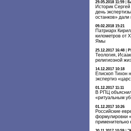
29.05.2018 11:59
|
Б
Историк Сергей
день экспертиз
останков» дали
09.02.2018 15:21
Патриарх Кирил
километров от 
Ямы
25.12.2017 16:48
|
Р
Теология, Исаак
религиозной жиз
14.12.2017 10:18
Епископ Тихон 
экспертиз «царс
01.12.2017 11:11
В РПЦ объяснил
«ритуальным уб
01.12.2017 10:26
Российские евре
формулировки «
применительно 
30.11.2017 10:59
|
"