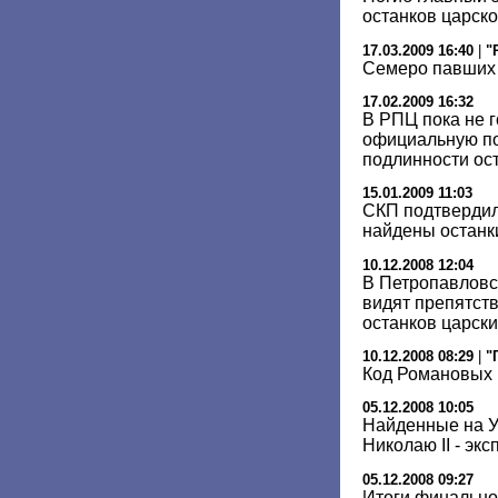
останков царск
17.03.2009 16:40
|
"
Семеро павших
17.02.2009 16:32
В РПЦ пока не 
официальную по
подлинности ост
15.01.2009 11:03
СКП подтвердил
найдены останк
10.12.2008 12:04
В Петропавловс
видят препятств
останков царски
10.12.2008 08:29
|
"
Код Романовых 
05.12.2008 10:05
Найденные на У
Николаю II - экс
05.12.2008 09:27
Итоги финально