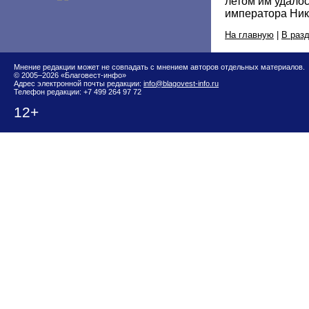
летом им удалос
императора Нико
На главную
|
В раз
Мнение редакции может не совпадать с мнением авторов отдельных материалов.
© 2005–2026 «Благовест-инфо»
Адрес электронной почты редакции:
info@blagovest-info.ru
Телефон редакции: +7 499 264 97 72
12+