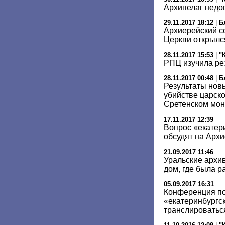
Архипелаг недо
29.11.2017 18:12
|
Б
Архиерейский с
Церкви открылс
28.11.2017 15:53
|
"
РПЦ изучила ре
28.11.2017 00:48
|
Б
Результаты новы
убийстве царск
Сретенском мо
17.11.2017 12:39
Вопрос «екатер
обсудят на Арх
21.09.2017 11:46
Уральские архи
дом, где была р
05.09.2017 16:31
Конференция по
«екатеринбургск
транслироватьс