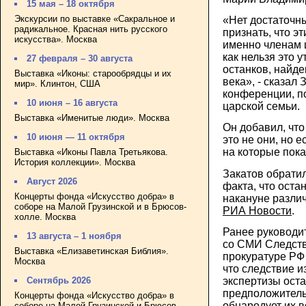
15 мая – 18 октября
Экскурсии по выставке «Сакральное и
«Нет достаточн
радикальное. Красная нить русского
признать, что э
искусства». Москва
именно членам ц
как нельзя это 
27 февраля – 30 августа
останков, найде
Выставка «Иконы: старообрядцы и их
века», - сказал 
мир». Клинтон, США
конференции, п
10 июня – 16 августа
царской семьи.
Выставка «Именитые люди». Москва
Он добавил, что
10 июня — 11 октября
это не они, но 
на которые пока
Выставка «Иконы Павла Третьякова.
История коллекции». Москва
Закатов обрати
Август 2026
факта, что оста
Концерты фонда «Искусство добра» в
накануне разли
соборе на Малой Грузинской и в Брюсов-
РИА Новости
.
холле. Москва
Ранее руководи
13 августа – 1 ноября
со СМИ Следств
Выставка «Елизаветинская Библия».
прокуратуре РФ
Москва
что следствие и
экспертизы ост
Сентябрь 2026
предположительн
Концерты фонда «Искусство добра» в
обнародует их в
соборе на Малой Грузинской и Брюсов-