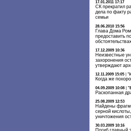
17.01.2011 17:17
СК прекратил р
дела по факту р
семьи
28.06.2010 15:56
Глава Дома Ром
предоставить п
обстоятельствах
17.12.2009 10:36
Неизвестные ун
захоронения ост
утверждают арх
12.11.2009 15:05
|
"
Когда же похоро
04.09.2009 10:08
|
"
Раскопанная др
25.08.2009 12:53
Найдены фрагме
серной кислоты
уничтожения ост
30.03.2009 10:16
Погиб главный 