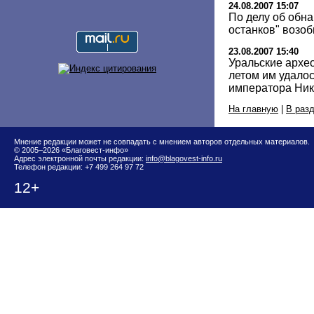
24.08.2007 15:07
По делу об обн
останков" возо
23.08.2007 15:40
Уральские архео
летом им удалос
императора Нико
На главную
|
В раз
Мнение редакции может не совпадать с мнением авторов отдельных материалов.
© 2005–2026 «Благовест-инфо»
Адрес электронной почты редакции:
info@blagovest-info.ru
Телефон редакции: +7 499 264 97 72
12+