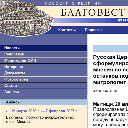
Контакты
Подписка
Новости
Репортажи
Русская Цер
Мониторинг СМИ
сформулиро
Интервью
мнения по п
Документы
останков по
Фотогалереи
митрополит
Статьи
30.08.2007 11:45
Анонсы
Анонсы
Мытищи, 29 ав
Православная Ц
19 марта 2026 г. — 7 февраля 2027 г.
сформировала 
Выставка «Искусство добродетельных
поводу обнаруж
жен». Москва
могут принадлеж