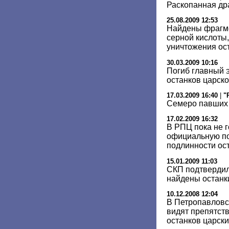
Раскопанная др
25.08.2009 12:53
Найдены фрагме
серной кислоты
уничтожения ост
30.03.2009 10:16
Погиб главный 
останков царск
17.03.2009 16:40
|
"
Семеро павших
17.02.2009 16:32
В РПЦ пока не 
официальную по
подлинности ост
15.01.2009 11:03
СКП подтвердил
найдены останк
10.12.2008 12:04
В Петропавловс
видят препятств
останков царски