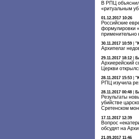
В РПЦ объяснил
«ритуальным уб
01.12.2017 10:26
Российские евре
формулировки «
применительно 
30.11.2017 10:59
|
"
Архипелаг недо
29.11.2017 18:12
|
Б
Архиерейский с
Церкви открылс
28.11.2017 15:53
|
"
РПЦ изучила ре
28.11.2017 00:48
|
Б
Результаты новы
убийстве царск
Сретенском мо
17.11.2017 12:39
Вопрос «екатер
обсудят на Арх
21.09.2017 11:46