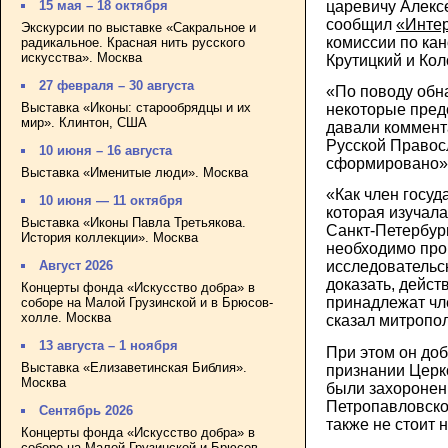
царевичу Алекс
15 мая – 18 октября
сообщил
«Инте
Экскурсии по выставке «Сакральное и
комиссии по ка
радикальное. Красная нить русского
искусства». Москва
Крутицкий и Ко
27 февраля – 30 августа
«По поводу обн
Выставка «Иконы: старообрядцы и их
некоторые пред
мир». Клинтон, США
давали коммент
Русской Правос
10 июня – 16 августа
сформировано»,
Выставка «Именитые люди». Москва
«Как член госуд
10 июня — 11 октября
которая изучала
Выставка «Иконы Павла Третьякова.
Санкт-Петербурге
История коллекции». Москва
необходимо про
Август 2026
исследовательск
доказать, дейст
Концерты фонда «Искусство добра» в
принадлежат чл
соборе на Малой Грузинской и в Брюсов-
холле. Москва
сказал митропо
13 августа – 1 ноября
При этом он доб
Выставка «Елизаветинская Библия».
признании Церк
Москва
были захоронены
Петропавловско
Сентябрь 2026
также не стоит 
Концерты фонда «Искусство добра» в
соборе на Малой Грузинской и Брюсов-