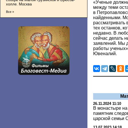
«Ученые должны 
холле. Москва
между теми ост
в Петропавловск
Все »
найденными. Мо
рассматривать 
тех останков, 
недавно. В любо
сейчас делать 
заявлений. Мы 
работы ученых»
Ювеналий.
Ма
26.11.2024 11:10
В монастыре на
памятник следо
царской семьи 
13.07.2023 14:18