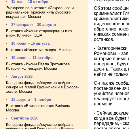
15 мая – 18 октября
Об этом сообщи
Экскурсии по выставке «Сакральное и
радикальное. Красная нить русского
криминалист Гл
искусства». Москва
криминалистики
видеоконференц
27 февраля – 30 августа
обретение покоя
Выставка «Иконы: старообрядцы и их
никаких сомнен
мир». Клинтон, США
останков.
10 июня – 16 августа
- Категорически
Выставка «Именитые люди». Москва
Романовы, - зая
10 июня — 11 октября
которые примен
наверное, будут
Выставка «Иконы Павла Третьякова.
История коллекции». Москва
десять. Таких ш
найти не только 
Август 2026
Концерты фонда «Искусство добра» в
Он так же сообщ
соборе на Малой Грузинской и в Брюсов-
постановления 
холле. Москва
убийстве члено
планирует пере
13 августа – 1 ноября
времени.
Выставка «Елизаветинская Библия».
Москва
- Сейчас докум
когда все будет
Сентябрь 2026
передадим, - ск
Концерты фонда «Искусство добра» в
постановления 
соборе на Малой Грузинской и Брюсов-