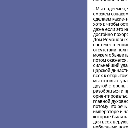
- Мы надеемся, 
сможем ознаком
сделаем какие-т
хотят, чтобы ос
даже если это н
достойно похоро
Дом Романовых 
соотечественник
отсутствии пол
можем объявить
потом окажется, 
сильнейший уда
царской династ
всех к открытом
мы готовы с ув
другой стороны
разобраться и п
ориентироватьс
главной духовно
потому что речь
императоре и чл
которые были к
для всех верую
небесными покр