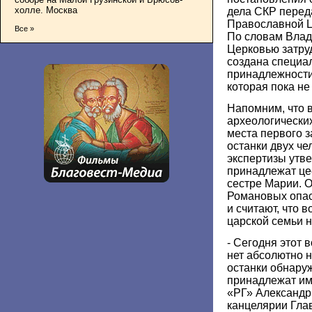
холле. Москва
дела СКР перед
Православной Ц
Все »
По словам Влад
Церковью затру
создана специа
принадлежности
которая пока не
Напомним, что в
археологических
места первого 
останки двух ч
экспертизы утве
принадлежат це
сестре Марии. 
Романовых опа
и считают, что 
царской семьи 
- Сегодня этот в
нет абсолютно н
останки обнару
принадлежат имп
«РГ» Александр
канцелярии Гла