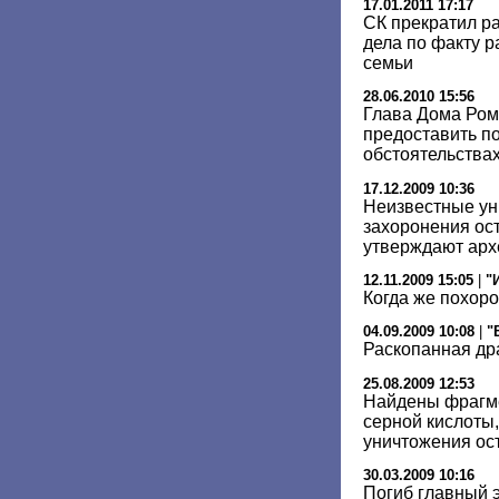
17.01.2011 17:17
СК прекратил р
дела по факту р
семьи
28.06.2010 15:56
Глава Дома Ром
предоставить п
обстоятельствах
17.12.2009 10:36
Неизвестные ун
захоронения ост
утверждают арх
12.11.2009 15:05
|
"
Когда же похоро
04.09.2009 10:08
|
"
Раскопанная др
25.08.2009 12:53
Найдены фрагме
серной кислоты
уничтожения ост
30.03.2009 10:16
Погиб главный 