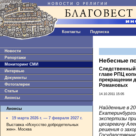
Контакты
Подписка
Новости
Репортажи
Небесные п
Мониторинг СМИ
Следственный 
Интервью
главе РПЦ коп
Документы
прекращении д
Фотогалереи
Романовых
Статьи
14.10.2011 15:05
Анонсы
Найденные в 20
Анонсы
Екатеринбурго
19 марта 2026 г. — 7 февраля 2027 г.
экспертизы пр
цесаревичу Але
Выставка «Искусство добродетельных
жен». Москва
решения о захо
Государственно