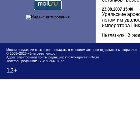
23.08.2007 15:40
Уральские архео
летом им удалос
императора Нико
На главную
|
В раз
Мнение редакции может не совпадать с мнением авторов отдельных материалов.
© 2005–2026 «Благовест-инфо»
Адрес электронной почты редакции:
info@blagovest-info.ru
Телефон редакции: +7 499 264 97 72
12+