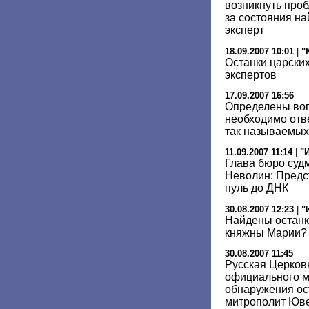
возникнуть про
за состояния н
эксперт
18.09.2007 10:01
|
"
Останки царских
экспертов
17.09.2007 16:56
Определены воп
необходимо отв
так называемых
11.09.2007 11:14
|
"
Глава бюро суд
Неволин: Предст
пуль до ДНК
30.08.2007 12:23
|
"
Найдены останк
княжны Марии?
30.08.2007 11:45
Русская Церков
официального м
обнаружения ос
митрополит Юв