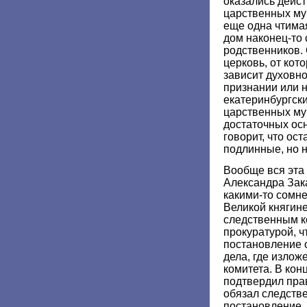
оказались дейс
царственных му
еще одна чтима
дом наконец-то 
родственников.
церковь, от кот
зависит духовн
признании или 
екатеринбургск
царственных муч
достаточных осн
говорит, что ос
подлинные, но 
Вообще вся эта 
Александра Зак
какими-то сомн
Великой княгин
следственным к
прокуратурой, 
постановление 
дела, где излож
комитета. В кон
подтвердил пра
обязал следств
постановление.