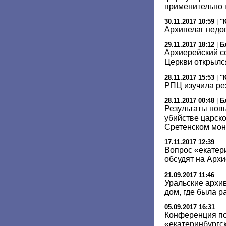
применительно 
30.11.2017 10:59
|
"
Архипелаг недо
29.11.2017 18:12
|
Б
Архиерейский с
Церкви открылс
28.11.2017 15:53
|
"
РПЦ изучила ре
28.11.2017 00:48
|
Б
Результаты новы
убийстве царск
Сретенском мо
17.11.2017 12:39
Вопрос «екатер
обсудят на Арх
21.09.2017 11:46
Уральские архи
дом, где была р
05.09.2017 16:31
Конференция по
«екатеринбургск