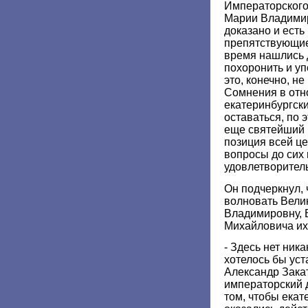
Императорского
Марии Владимир
доказано и есть
препятствующие
время нашлись 
похоронить и уп
это, конечно, н
Сомнения в отн
екатеринбургск
оставаться, по 
еще святейший п
позиция всей це
вопросы до сих
удовлетворител
Он подчеркнул, 
волновать Вели
Владимировну, 
Михайловича их
- Здесь нет ник
хотелось бы уст
Александр Закат
императорский 
том, чтобы екат