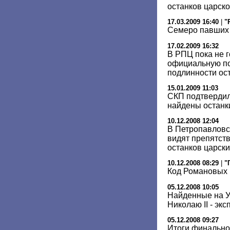
останков царск
17.03.2009 16:40
|
"
Семеро павших
17.02.2009 16:32
В РПЦ пока не 
официальную по
подлинности ост
15.01.2009 11:03
СКП подтвердил
найдены останк
10.12.2008 12:04
В Петропавловс
видят препятств
останков царски
10.12.2008 08:29
|
"
Код Романовых 
05.12.2008 10:05
Найденные на У
Николаю II - экс
05.12.2008 09:27
Итоги финально