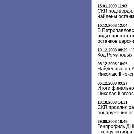
15.01.2009 11:03
СКП подтвердил
найдены останк
10.12.2008 12:04
В Петропавловс
видят препятств
останков царски
10.12.2008 08:29
|
"
Код Романовых 
05.12.2008 10:05
Найденные на У
Николаю II - экс
05.12.2008 09:27
Итоги финально
Николая II огла
10.10.2008 14:31
СКП продлил ра
обнаружении ос
29.09.2008 10:48
Генпрофиль ДНК
к концу октября