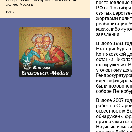
постановление 
холле. Москва
РФ от 1 октября
Все »
святых царстве
жертвами полити
реабилитации бу
каких-либо «уто
заявлении.
В июле 1991 год
Екатеринбурга 
Коптяковской д
останки Николая 
их окружения. В
уголовному дел
Генпрокуратурой
идентифицирова
были похоронен
соборе Петербу
В июле 2007 год
работ на Старой
окрестностях Е
обнаружены фра
признаками нас
Научные изыска