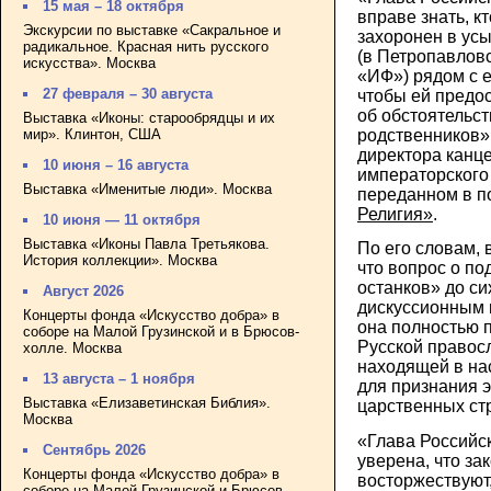
15 мая – 18 октября
вправе знать, к
Экскурсии по выставке «Сакральное и
захоронен в ус
радикальное. Красная нить русского
(в Петропавловс
искусства». Москва
«ИФ») рядом с е
27 февраля – 30 августа
чтобы ей предо
об обстоятельст
Выставка «Иконы: старообрядцы и их
мир». Клинтон, США
родственников»,
директора канц
10 июня – 16 августа
императорского
Выставка «Именитые люди». Москва
переданном в п
Религия»
.
10 июня — 11 октября
Выставка «Иконы Павла Третьякова.
По его словам, 
История коллекции». Москва
что вопрос о по
останков» до си
Август 2026
дискуссионным 
Концерты фонда «Искусство добра» в
она полностью 
соборе на Малой Грузинской и в Брюсов-
Русской правос
холле. Москва
находящей в на
13 августа – 1 ноября
для признания 
Выставка «Елизаветинская Библия».
царственных ст
Москва
«Глава Российс
Сентябрь 2026
уверена, что за
Концерты фонда «Искусство добра» в
восторжествуют
соборе на Малой Грузинской и Брюсов-