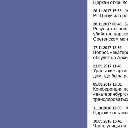
Церкви открылс
28.11.2017 15:53
|
"
РПЦ изучила ре
28.11.2017 00:48
|
Б
Результаты новы
убийстве царск
Сретенском мо
17.11.2017 12:39
Вопрос «екатер
обсудят на Арх
21.09.2017 11:46
Уральские архи
дом, где была р
05.09.2017 16:31
Конференция по
«екатеринбургск
транслироватьс
11.10.2016 12:09
|
"
Царские останки
30.05.2016 15:41
Часть улицы на