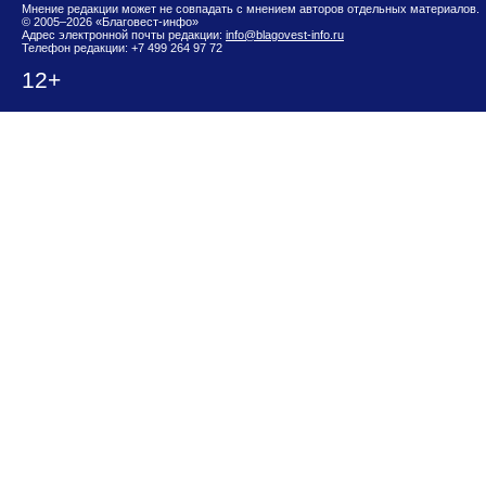
Мнение редакции может не совпадать с мнением авторов отдельных материалов.
© 2005–2026 «Благовест-инфо»
Адрес электронной почты редакции:
info@blagovest-info.ru
Телефон редакции: +7 499 264 97 72
12+