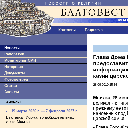
Контакты
Подписка
Новости
Репортажи
Глава Дома 
Мониторинг СМИ
предостави
Интервью
информацию
Документы
казни царск
Фотогалереи
28.06.2010 15:56
Статьи
Анонсы
Москва, 28 ию
Анонсы
великая княгин
прежнему не го
19 марта 2026 г. — 7 февраля 2027 г.
найденных под 
Выставка «Искусство добродетельных
царской семьи.
жен». Москва
«Глава Российс