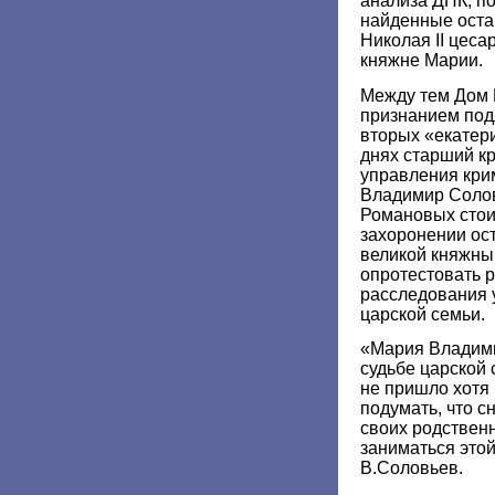
анализа ДНК, по
найденные оста
Николая II цеса
княжне Марии.
Между тем Дом 
признанием под
вторых «екатери
днях старший к
управления кри
Владимир Солов
Романовых стои
захоронении ос
великой княжны
опротестовать 
расследования 
царской семьи.
«Мария Владими
судьбе царской 
не пришло хотя 
подумать, что с
своих родственн
заниматься этой
В.Соловьев.