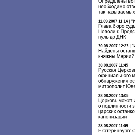
Определены воп
необходимо отв
так называемых
11.09.2007 11:14
|
"
Глава бюро суд
Неволин: Предст
пуль до ДНК
30.08.2007 12:23
|
"
Найдены останк
княжны Марии?
30.08.2007 11:45
Русская Церков
официального м
обнаружения ос
митрополит Юв
28.08.2007 13:05
Церковь может 
о подлинности 
царских останко
канонизации
28.08.2007 11:09
Екатеринбургск