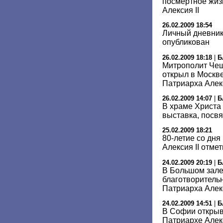
посмертное жиз
Алексия II
26.02.2009 18:54
Личный дневник 
опубликован
26.02.2009 18:18
|
Б
Митрополит Чеш
открыл в Москв
Патриарха Алек
26.02.2009 14:07
|
Б
В храме Христа
выставка, посв
25.02.2009 18:21
80-летие со дн
Алексия II отме
24.02.2009 20:19
|
Б
В Большом зале
благотворитель
Патриарха Алек
24.02.2009 14:51
|
Б
В Софии открыв
Патриархе Алек