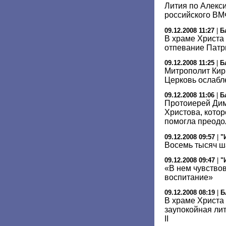
Лития по Алекси
российского ВМ
09.12.2008 11:27
|
Б
В храме Христа
отпевание Патри
09.12.2008 11:25
|
Б
Митрополит Кир
Церковь ослабле
09.12.2008 11:06
|
Б
Протоиерей Дим
Христова, котор
помогла преодо
09.12.2008 09:57
|
"
Восемь тысяч ш
09.12.2008 09:47
|
"
«В нем чувство
воспитание»
09.12.2008 08:19
|
Б
В храме Христа
заупокойная ли
II