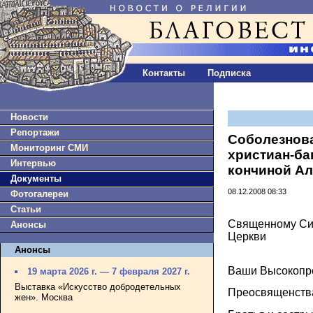
Контакты
Подписка
Новости
Репортажи
Соболезнова
Мониторинг СМИ
христиан-ба
Интервью
кончиной Але
Документы
08.12.2008 08:33
Фотогалереи
Статьи
Священному Си
Анонсы
Церкви
Анонсы
Ваши Высокопр
19 марта 2026 г. — 7 февраля 2027 г.
Выставка «Искусство добродетельных
Преосвященств
жен». Москва