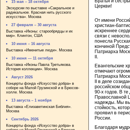
Братья и сестр
15 мая – 18 октября
Церкви!
Экскурсии по выставке «Сакральное и
радикальное. Красная нить русского
искусства». Москва
От имени Росси
27 февраля – 30 августа
христиан-бапти
искреннее серд
Выставка «Иконы: старообрядцы и их
мир». Клинтон, США
связи с невоспо
понесла Русска
10 июня – 16 августа
кончиной Предс
Выставка «Именитые люди». Москва
Патриарха Моск
II.
10 июня — 11 октября
Выставка «Иконы Павла Третьякова.
Евангельские х
История коллекции». Москва
отмечают огро
Патриарха Моск
Август 2026
II в деле созида
Концерты фонда «Искусство добра» в
российском общ
соборе на Малой Грузинской и в Брюсов-
90-х годов. В те
холле. Москва
Православной Ц
13 августа – 1 ноября
надежды. Мы вы
Выставка «Елизаветинская Библия».
стойкость, кото
Москва
проявил в пери
России.
Сентябрь 2026
Концерты фонда «Искусство добра» в
Благодаря мудро
соборе на Малой Грузинской и Брюсов-