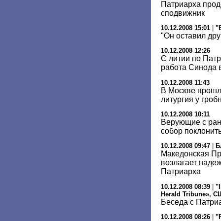
Патриарха прод
сподвижник
10.12.2008 15:01
|
"
"Он оставил дру
10.12.2008 12:26
С литии по Пат
работа Синода 
10.12.2008 11:43
В Москве прошл
литургия у гроб
10.12.2008 10:11
Верующие с ран
собор поклонить
10.12.2008 09:47
|
Б
Македонская П
возлагает наде
Патриарха
10.12.2008 08:39
|
"
Herald Tribune», 
Беседа с Патри
10.12.2008 08:26
|
"