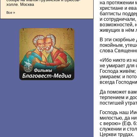
на протяжении 
холле. Москва
христиане и ева
Все »
баптисты подд
и сотрудничали,
возможностей, н
живущих в нём 
В эти скорбные 
покойным, утеш
слова Священно
«Ибо никто из н
не умирает для 
Господа живём; 
умираем: и пото
всегда Господни»
Да поможет вам
терпением и до
постигшей утра
Господь наш Ии
милостью, да н
с верою» (Еф. 6
служении и сто
Церкви трудах.