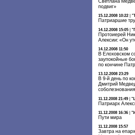
Светлана Медве
подвиг»
15.12.2008 10:22
|
"
Патриаршие тр
14.12.2008 15:05
|
"
Протоиерей Ник
Алексии: «Он у
14.12.2008 11:50
В Елоховском с
заупокойные бо
по кончине Пат
13.12.2008 23:29
В 9-й день по к
Дмитрий Медвед
соболезновани
11.12.2008 21:49
|
"
Патриарх Алекс
11.12.2008 16:36
|
"
Пути мира
11.12.2008 15:57
Завтра на епар