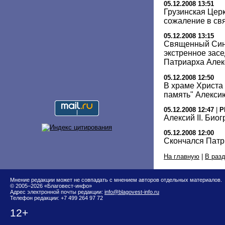
05.12.2008 13:51
Грузинская Цер
сожаление в свя
05.12.2008 13:15
Священный Син
экстренное засе
Патриарха Алек
05.12.2008 12:50
В храме Христа
память" Алексию
05.12.2008 12:47
|
Р
Алексий II. Био
05.12.2008 12:00
Скончался Патри
На главную
|
В раз
Мнение редакции может не совпадать с мнением авторов отдельных материалов.
© 2005–2026 «Благовест-инфо»
Адрес электронной почты редакции:
info@blagovest-info.ru
Телефон редакции: +7 499 264 97 72
12+