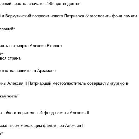
арший престол значатся 145 претендентов
 и Воркутинский попросит нового Патриарха благословить фонд памяти
овостей"
мять патриарха Алексия Второго
u"
вся страна
ршества появится в Арзамасе
чины Алексия II Патриарший местоблюститель совершил литургию в
кая газета"
ть благотворительный фонд памяти Алексия II
кажет всем желающим фильм про Алексия II
u"