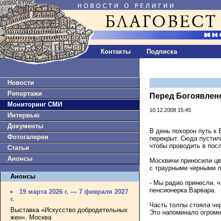
Контакты
Подписка
Новости
Репортажи
Перед Богоявлен
Мониторинг СМИ
10.12.2008 15:45
Интервью
Документы
В день похорон путь к
Фотогалереи
перекрыт. Сюда пустил
чтобы проводить в пос
Статьи
Анонсы
Москвичи приносили цв
с траурными черными л
Анонсы
- Мы радио принесли, 
пенсионерка Варвара.
19 марта 2026 г. — 7 февраля 2027
г.
Часть толпы стояла че
Выставка «Искусство добродетельных
Это напоминало огромн
жен». Москва