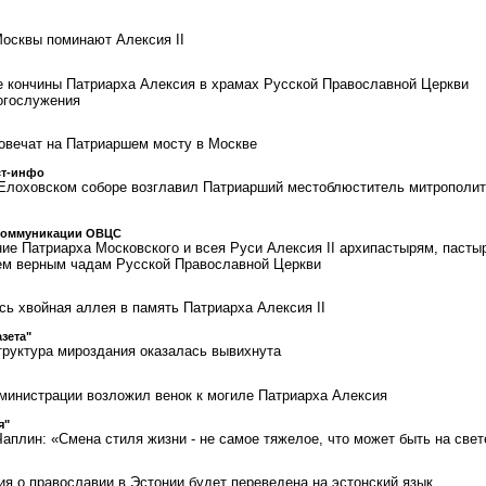
осквы поминают Алексия II
е кончины Патриарха Алексия в храмах Русской Православной Церкви
огослужения
ковечат на Патриаршем мосту в Москве
ст-инфо
Елоховском соборе возглавил Патриарший местоблюститель митрополит
коммуникации ОВЦС
ие Патриарха Московского и всея Руси Алексия II архипастырям, пасты
м верным чадам Русской Православной Церкви
сь хвойная аллея в память Патриарха Алексия II
азета"
Структура мироздания оказалась вывихнута
министрации возложил венок к могиле Патриарха Алексия
я"
аплин: «Смена стиля жизни - не самое тяжелое, что может быть на свет
ия о православии в Эстонии будет переведена на эстонский язык