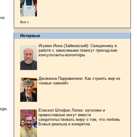
чно
Все »
Интервью
Игумен Иона (Займовский): Священнику в
работе с зависимыми помогут приходские
консультанты-волонтеры
Джованна Парравичини: Как строить мир из
«новых камней»
юди,
Епископ Штефан Липке: католики и
православные могут вместе
свидетельствовать миру о том, что любовь
Божья реальна и конкретна