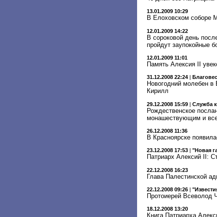
13.01.2009 10:29
В Елоховском соборе М
12.01.2009 14:22
В сороковой день посл
пройдут заупокойные б
12.01.2009 11:01
Память Алексия II уве
31.12.2008 22:24
|
Благове
Новогодний молебен в 
Кирилл
29.12.2008 15:59
|
Служба 
Рождественское послан
монашествующим и все
26.12.2008 11:36
В Красноярске появила
23.12.2008 17:53
|
"Новая г
Патриарх Алексий II: 
22.12.2008 16:23
Глава Палестинской ад
22.12.2008 09:26
|
"Извести
Протоиерей Всеволод Ч
18.12.2008 13:20
Книга Патриарха Алекс