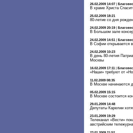
26.02.2009 14:07
|
Благове
В храме Христа Спасит
25.02.2009 18:21
80-летие со дня рожден
24.02.2009 20:19
|
Благове
В Большом зале консер
24.02.2009 14:51
|
Благове
В Софии открывается в
24.02.2009 10:23
В день 80-летия Патри
Москвы
16.02.2009 17:11
|
Благове
«Наши» требуют от «Но
11.02.2009 08:35
В Москве начинаются д
05.02.2009 15:15
В Москве состоится кон
29.01.2009 14:48
Депутаты Карелии хотя
23.01.2009 19:29
Телеканал «Вести» пок
австрийским тележурн
23.01.2009 11:52