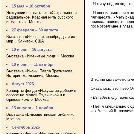
- Я живу недалеко, - г
15 мая – 18 октября
- Я специально приехал
Экскурсии по выставке «Сакральное и
пятидесяти. - Четырна
радикальное. Красная нить русского
приехал освящать перв
искусства». Москва
посмотрел мне в глаза,
27 февраля – 30 августа
Выставка «Иконы: старообрядцы и их
мир». Клинтон, США
10 июня – 16 августа
Выставка «Именитые люди». Москва
10 июня — 11 октября
Выставка «Иконы Павла Третьякова.
История коллекции». Москва
В толпе мы заметили ч
Август 2026
Оказалось, это Пьер О
Концерты фонда «Искусство добра» в
соборе на Малой Грузинской и в
- Вы здесь случайно ок
Брюсов-холле. Москва
- Нет, я специально сю
13 августа – 1 ноября
как Алексий II, разли
Выставка «Елизаветинская Библия».
Москва
Сентябрь 2026
Концерты фонда «Искусство добра» в