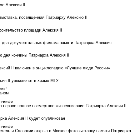
хе Алексии II
выставка, посвященная Патриарху Алексию II
роительство площади Алексия II
л два документальных фильма памяти Патриарха Алексия
о дня кончины Патриарха Алексия II
ксий II включен в энциклопедию «Лучшие люди России»
сия II увековечат в храме МГУ
гии"
даном
ст-инфо
л первое полное посмертное жизнеописание Патриарха Алексия II
рха Алексия II будет опубликован
ст-инфо
мель и Словакии открыл в Москве фотовыставку памяти Патриарха