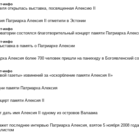
ст-инфо
еля открылась выставка, посвященная Алексию II
ия Патриарха Алексия II отметили в Эстонии
ст-инфо
ватории состоялся благотворительный концерт памяти Патриарха Алекс
ст-инфо
ыставка в память о Патриархе Алексии
арха Алексия более 700 человек пришли на панихиду в Богоявленский с
ст-инфо
вой газеты» извинений за «оскорбление памяти Алексия II»
ни памяти Патриарха Алексия
церт памяти Алексия II
т дать имя Алексия II одному из островов Валаама
ажет последнее интервью Патриарха Алексия, взятое 5 ноября 2008 года
алистом