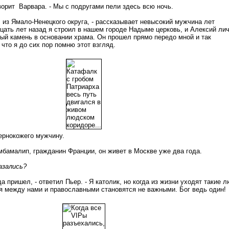
оворит Варвара. - Мы с подругами пели здесь всю ночь.
 из Ямало-Ненецкого округа, - рассказывает невысокий мужчина лет
дцать лет назад я строил в нашем городе Надыме церковь, и Алексий ли
ый камень в основании храма. Он прошел прямо передо мной и так
 что я до сих пор помню этот взгляд.
ернокожего мужчину.
мбамалип, гражданин Франции, он живет в Москве уже два года.
азались?
да пришел, - ответил Пьер. - Я католик, но когда из жизни уходят такие л
чия между нами и православными становятся не важными. Бог ведь один!