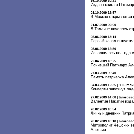
16.10.2009 10:21
Издана книга о Патриар
01.10.2009 12:57
В Москве открывается 
21.07.2009 09:00
В Таллине началось ст
05.06.2009 13:14
Первый канал выпусти
05.06.2009 12:50
Исполнилось полгода с
22.04.2009 18:25
Почивший Патриарх Але
27.03.2009 09:40
Память патриарха Алек
04.03.2009 12:35
|
"НГ-Рели
Конверты запахнут ла
27.02.2009 14:08
|
Благове
Валентин Никитин изда
26.02.2009 18:54
Личный дневник Патриа
26.02.2009 18:18
|
Благове
Митрополит Чешских зе
Алексия