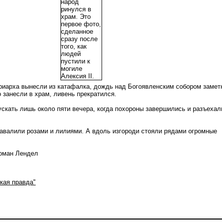
триарха вынесли из катафалка, дождь над Богоявленским собором замет
 занесли в храм, ливень прекратился.
ускать лишь около пяти вечера, когда похороны завершились и разъехал
завалили розами и лилиями. А вдоль изгороди стояли рядами огромные
Роман Лендел
кая правда"