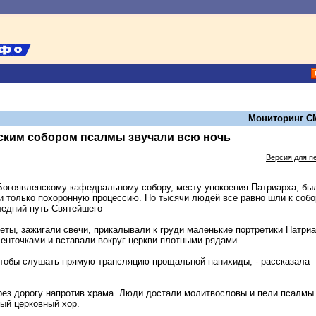
Мониторинг С
ским собором псалмы звучали всю ночь
Версия для п
 Богоявленскому кафедральному собору, месту упокоения Патриарха, бы
и только похоронную процессию. Но тысячи людей все равно шли к собо
ледний путь Святейшего
еты, зажигали свечи, прикалывали к груди маленькие портретики Патри
енточками и вставали вокруг церкви плотными рядами.
чтобы слушать прямую трансляцию прощальной панихиды, - рассказала
рез дорогу напротив храма. Люди достали молитвословы и пели псалмы
ый церковный хор.