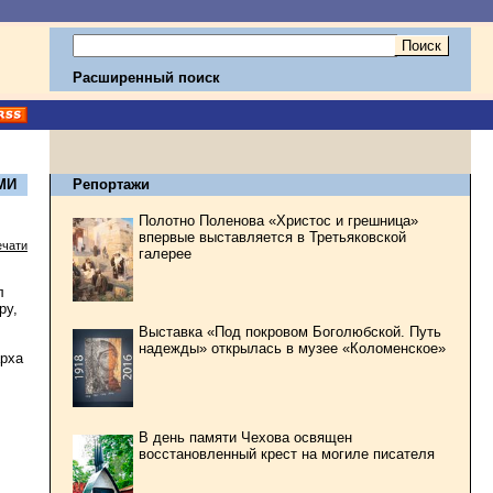
Расширенный поиск
МИ
Репортажи
Полотно Поленова «Христос и грешница»
впервые выставляется в Третьяковской
ечати
галерее
л
ру,
Выставка «Под покровом Боголюбской. Путь
надежды» открылась в музее «Коломенское»
арха
В день памяти Чехова освящен
восстановленный крест на могиле писателя
.