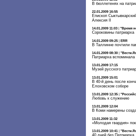
В бюллетенях на патри
22.01.2009 16:55
Епископ Сыктывкарский
Алексия II
14.01.2009 11:03
|
"Время н
Сороковины патриарха
14.01.2009 09:25
|
ERR
В Таллинне почтили па
14.01.2009 08:30
|
"Вести.R
Патриарха вспоминала 
13.01.2009 17:15
Музей русского патриа
13.01.2009 15:01
В 40-й день после кон
Елоховском соборе
13.01.2009 12:35
|
"Российс
Любовь к служению
13.01.2009 12:04
В Коми намерены созда
13.01.2009 11:32
«Молодая гвардия» по
13.01.2009 10:41
|
"Вести.R
40 дней без Патриарха