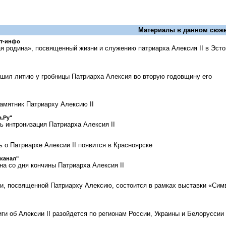
Материалы в данном сюже
ст-инфо
 родина», посвященный жизни и служению патриарха Алексия II в Эсто
шил литию у гробницы Патриарха Алексия во вторую годовщину его
амятник Патриарху Алексию II
.Ру"
ь интронизация Патриарха Алексия II
 о Патриархе Алексии II появится в Красноярске
канал"
на со дня кончины Патриарха Алексия II
ги, посвященной Патриарху Алексию, состоится в рамках выставки «Сим
ги об Алексии II разойдется по регионам России, Украины и Белоруссии