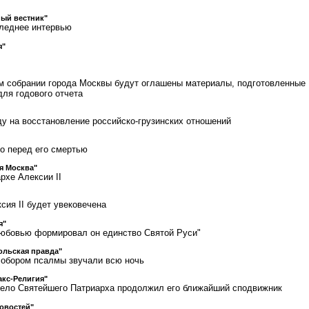
ый вестник"
следнее интервью
я"
м собрании города Москвы будут оглашены материалы, подготовленные
ля годового отчета
ду на восстановление российско-грузинских отношений
о перед его смертью
я Москва"
рхе Алексии II
сия II будет увековечена
я"
любовью формировал он единство Святой Руси"
ольская правда"
собором псалмы звучали всю ночь
кс-Религия"
дело Святейшего Патриарха продолжил его ближайший сподвижник
овостей"