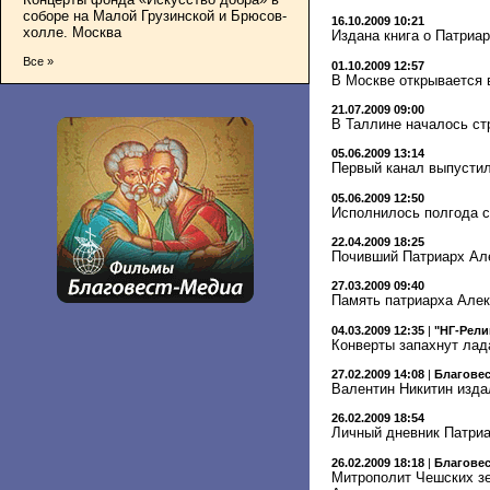
соборе на Малой Грузинской и Брюсов-
16.10.2009 10:21
холле. Москва
Издана книга о Патриар
Все »
01.10.2009 12:57
В Москве открывается 
21.07.2009 09:00
В Таллине началось ст
05.06.2009 13:14
Первый канал выпусти
05.06.2009 12:50
Исполнилось полгода с
22.04.2009 18:25
Почивший Патриарх Але
27.03.2009 09:40
Память патриарха Алек
04.03.2009 12:35
|
"НГ-Рели
Конверты запахнут ла
27.02.2009 14:08
|
Благове
Валентин Никитин изда
26.02.2009 18:54
Личный дневник Патриа
26.02.2009 18:18
|
Благове
Митрополит Чешских зе