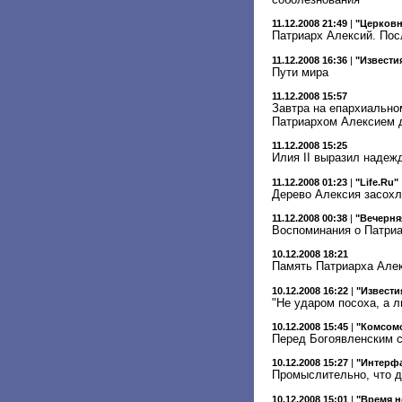
11.12.2008 21:49
|
"Церковн
Патриарх Алексий. По
11.12.2008 16:36
|
"Извести
Пути мира
11.12.2008 15:57
Завтра на епархиально
Патриархом Алексием д
11.12.2008 15:25
Илия II выразил надеж
11.12.2008 01:23
|
"Life.Ru"
Дерево Алексия засохл
11.12.2008 00:38
|
"Вечерня
Воспоминания о Патриа
10.12.2008 18:21
Память Патриарха Алек
10.12.2008 16:22
|
"Извести
"Не ударом посоха, а 
10.12.2008 15:45
|
"Комсом
Перед Богоявленским 
10.12.2008 15:27
|
"Интерфа
Промыслительно, что 
10.12.2008 15:01
|
"Время н