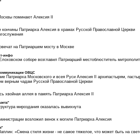
u"
осквы поминают Алексия II
е кончины Патриарха Алексия в храмах Русской Православной Церкви
огослужения
ковечат на Патриаршем мосту в Москве
ст-инфо
Елоховском соборе возглавил Патриарший местоблюститель митрополит
коммуникации ОВЦС
ие Патриарха Московского и всея Руси Алексия II архипастырям, пасты
м верным чадам Русской Православной Церкви
сь хвойная аллея в память Патриарха Алексия II
азета"
Структура мироздания оказалась вывихнута
министрации возложил венок к могиле Патриарха Алексия
я"
аплин: «Смена стиля жизни - не самое тяжелое, что может быть на свет