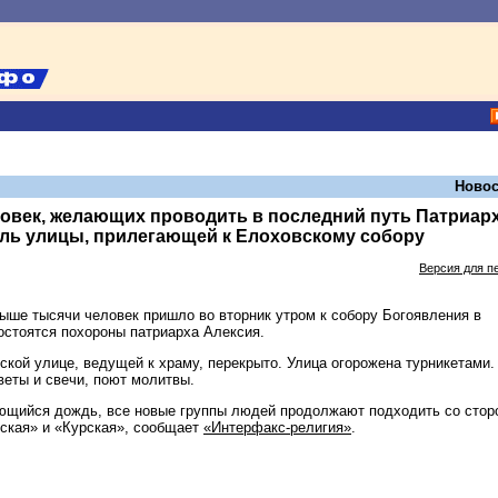
Новос
овек, желающих проводить в последний путь Патриарх
ль улицы, прилегающей к Елоховскому собору
Версия для п
ыше тысячи человек пришло во вторник утром к собору Богоявления в
состоятся похороны патриарха Алексия.
ской улице, ведущей к храму, перекрыто. Улица огорожена турникетами.
веты и свечи, поют молитвы.
ющийся дождь, все новые группы людей продолжают подходить со стор
ская» и «Курская», сообщает
«Интерфакс-религия»
.