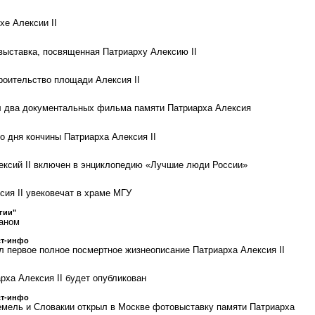
хе Алексии II
выставка, посвященная Патриарху Алексию II
роительство площади Алексия II
л два документальных фильма памяти Патриарха Алексия
о дня кончины Патриарха Алексия II
ксий II включен в энциклопедию «Лучшие люди России»
сия II увековечат в храме МГУ
гии"
даном
ст-инфо
л первое полное посмертное жизнеописание Патриарха Алексия II
рха Алексия II будет опубликован
ст-инфо
мель и Словакии открыл в Москве фотовыставку памяти Патриарха