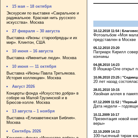
15 мая – 18 октября
Экскурсии по выставке «Сакральное и
радикальное. Красная нить русского
искусства». Москва
27 февраля – 30 августа
10.12.2018 11:54
|
Благове
Фотоальбом «Моя малая
Выставка «Иконы: старообрядцы и их
представлен в Москве
мир». Клинтон, США
05.12.2010 23:20
10 июня – 16 августа
Патриарх Кирилл совер
кончины
Выставка «Именитые люди». Москва
04.08.2010 14:23
10 июня — 11 октября
В Йошкар-Оле открыт п
Выставка «Иконы Павла Третьякова.
10.06.2010 23:25
|
"Седмица
История коллекции». Москва
20 лет назад состоялас
Август 2026
28.01.2010 10:15
Концерты фонда «Искусство добра» в
Хвойная аллея в память
соборе на Малой Грузинской и в
Брюсов-холле. Москва
07.12.2009 11:52
|
"Первый 
Дата недели – годовщи
13 августа – 1 ноября
10.11.2009 10:17
Выставка «Елизаветинская Библия».
Презентация новой кни
Москва
веры»
Сентябрь 2026
22.10.2009 14:13
100-тысячный тираж кни
Концерты фонда «Искусство добра» в