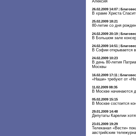
Алексия
26.02.2009 14:07
|
Благове
В храме Христа Спасит
25.02.2009 18:21
80-летие со дня рожден
24.02.2009 20:19
|
Благове
В Большом зале консер
24.02.2009 14:51
|
Благове
В Софии открывается в
24.02.2009 10:23
В день 80-летия Патри
Москвы
16.02.2009 17:11
|
Благове
«Наши» требуют от «Но
11.02.2009 08:35
В Москве начинаются д
05.02.2009 15:15
В Москве состоится кон
29.01.2009 14:48
Депутаты Карелии хотя
23.01.2009 19:29
Телеканал «Вести» пок
австрийским тележурн