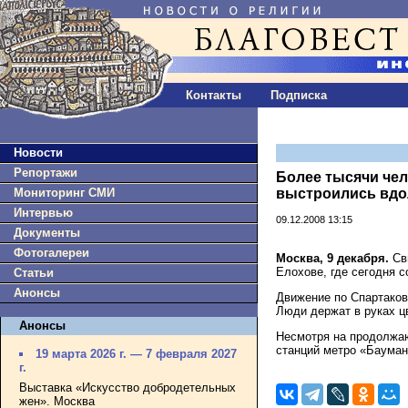
Контакты
Подписка
Новости
Репортажи
Более тысячи чел
Мониторинг СМИ
выстроились вдо
Интервью
09.12.2008 13:15
Документы
Фотогалереи
Москва, 9 декабря.
Св
Елохове, где сегодня 
Статьи
Анонсы
Движение по Спартаков
Люди держат в руках ц
Анонсы
Несмотря на продолжа
станций метро «Бауман
19 марта 2026 г. — 7 февраля 2027
г.
Выставка «Искусство добродетельных
жен». Москва