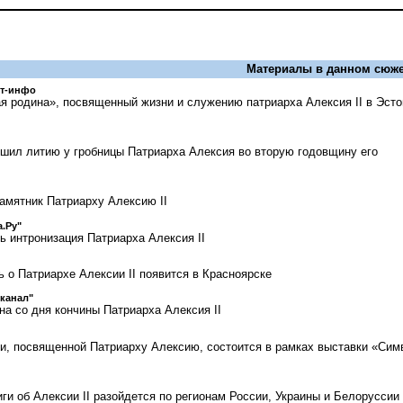
Материалы в данном сюже
ст-инфо
 родина», посвященный жизни и служению патриарха Алексия II в Эсто
шил литию у гробницы Патриарха Алексия во вторую годовщину его
амятник Патриарху Алексию II
.Ру"
ь интронизация Патриарха Алексия II
 о Патриархе Алексии II появится в Красноярске
канал"
на со дня кончины Патриарха Алексия II
ги, посвященной Патриарху Алексию, состоится в рамках выставки «Сим
ги об Алексии II разойдется по регионам России, Украины и Белоруссии