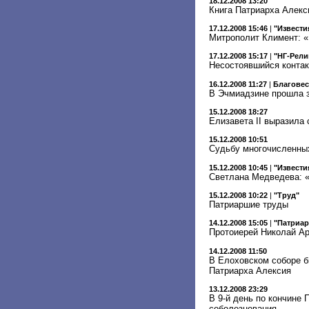
18.12.2008 13:20
Книга Патриарха Алекс
17.12.2008 15:46
|
"Извести
Митрополит Климент: «
17.12.2008 15:17
|
"НГ-Рели
Несостоявшийся контак
16.12.2008 11:27
|
Благове
В Эчмиадзине прошла з
15.12.2008 18:27
Елизавета II выразила
15.12.2008 10:51
Судьбу многочисленны
15.12.2008 10:45
|
"Извести
Светлана Медведева: «
15.12.2008 10:22
|
"Труд"
Патриаршие труды
14.12.2008 15:05
|
"Патриар
Протоиерей Николай Ар
14.12.2008 11:50
В Елоховском соборе б
Патриарха Алексия
13.12.2008 23:29
В 9-й день по кончине
соболезнования