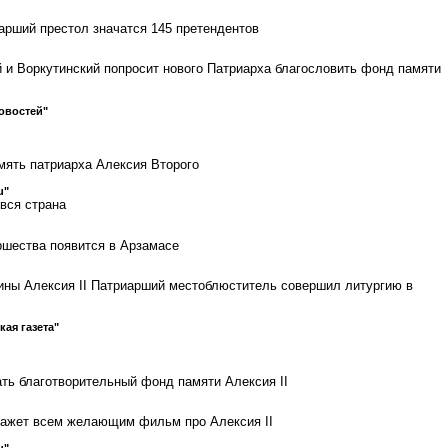
арший престол значатся 145 претендентов
 и Воркутинский попросит нового Патриарха благословить фонд памяти
овостей"
мять патриарха Алексия Второго
u"
вся страна
ршества появится в Арзамасе
чины Алексия II Патриарший местоблюститель совершил литургию в
кая газета"
ть благотворительный фонд памяти Алексия II
кажет всем желающим фильм про Алексия II