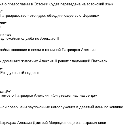
ия о православии в Эстонии будет переведена на эстонский язык
я"
Патриаршество - это ядро, объединяющее всю Церковь»
гии"
т
ст-инфо
аупокойная служба по Алексию II
 соболезнование в связи с кончиной Патриарха Алексия
х домашних животных Алексия II решит следующий Патриарх
я"
Его духовный подвиг»
хия.Ру"
темов о Патриархе Алексии: «Он утешил нас навсегда»
ыли совершены заупокойные богослужения в девятый день по кончине
 Патриарха Алексия Дмитрий Медведев еще раз выразил свои