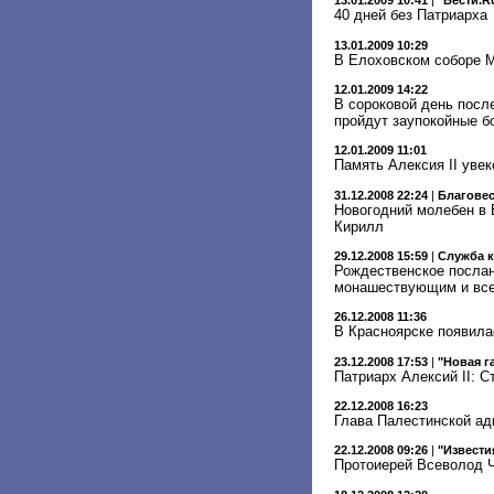
13.01.2009 10:41
|
"Вести.R
40 дней без Патриарха
13.01.2009 10:29
В Елоховском соборе М
12.01.2009 14:22
В сороковой день посл
пройдут заупокойные б
12.01.2009 11:01
Память Алексия II уве
31.12.2008 22:24
|
Благове
Новогодний молебен в 
Кирилл
29.12.2008 15:59
|
Служба 
Рождественское послан
монашествующим и все
26.12.2008 11:36
В Красноярске появила
23.12.2008 17:53
|
"Новая г
Патриарх Алексий II: 
22.12.2008 16:23
Глава Палестинской ад
22.12.2008 09:26
|
"Извести
Протоиерей Всеволод Ч