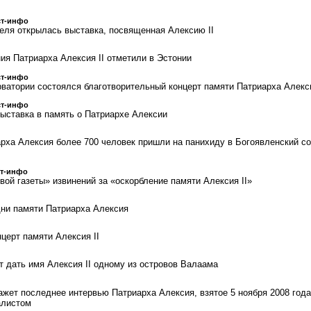
ст-инфо
еля открылась выставка, посвященная Алексию II
ия Патриарха Алексия II отметили в Эстонии
ст-инфо
ватории состоялся благотворительный концерт памяти Патриарха Алекс
ст-инфо
ыставка в память о Патриархе Алексии
арха Алексия более 700 человек пришли на панихиду в Богоявленский с
ст-инфо
вой газеты» извинений за «оскорбление памяти Алексия II»
ни памяти Патриарха Алексия
церт памяти Алексия II
т дать имя Алексия II одному из островов Валаама
ажет последнее интервью Патриарха Алексия, взятое 5 ноября 2008 года
алистом