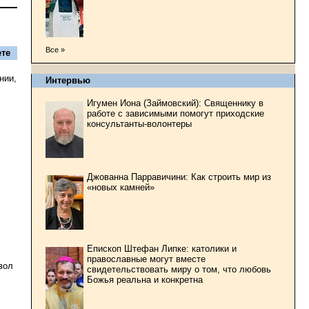
Все »
те
нии,
Интервью
Игумен Иона (Займовский): Священнику в
работе с зависимыми помогут приходские
консультанты-волонтеры
Джованна Парравичини: Как строить мир из
«новых камней»
Епископ Штефан Липке: католики и
православные могут вместе
вол
свидетельствовать миру о том, что любовь
Божья реальна и конкретна