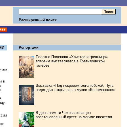
Расширенный поиск
МИ
Репортажи
Полотно Поленова «Христос и грешница»
впервые выставляется в Третьяковской
галерее
ечати
и в
Выставка «Под покровом Боголюбской. Путь
а
надежды» открылась в музее «Коломенское»
о
я
ицу.
В день памяти Чехова освящен
ссии
восстановленный крест на могиле писателя
аже