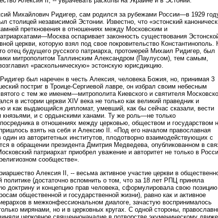
ство Алексия II, -- уврачевать расколы на Украине и в Эстонии.
ексий Михайлович Ридигер, сам родился за рубежами России—в 1929 год
был столицей независимой Эстонии. Известно, что «эстонский каноническ
камней преткновения в отношениях между Московским и
патриархатами—Москва оспаривает законность существования Эстонско
вной церкви, которую взял под свое покровительство Константинополь. 
что отец будущего русского патриарха, протоиерей Михаил Ридигер, был
ики митрополитом Таллинским Александром (Паулусом), тем самым,
возглавил «раскольническую» эстонскую юрисдикцию.
Ридигер был наречен в честь Алексия, человека Божия, но, принимая 3
шеский постриг в Троице-Сергиевой лавре, он избрал своим небесным
святого с тем же именем—митрополита Киевского и святителя Московско
лся в истории церкви XIV века не только как великий праведник и
о и как выдающийся дипломат, умевший, как бы сейчас сказали, вести
и князьями, и с ордынскими ханами. Ту же роль—не только
 посредника в отношениях между церковью, обществом и государством 
ришлось взять на себя и Алексию II. «Под его началом православная
в один из авторитетных институтов, плодотворно взаимодействующих с
рится в обращении президента Дмитрия Медведева, опубликованном в свя
осковский патриархат приобрел уважение и авторитет не только в Росси
религиозном сообществе».
иаршество Алексия II, -- весьма активное участие церкви в общественн
 политике (достаточно вспомнить о том, что за 18 лет РПЦ приняла
ю доктрину и концепцию прав человека, сформулировала свою позицию
росам общественной и государственной жизни), равно как и активное
иерархов в межконфессиональном диалоге, зачастую воспринималось
только мирянами, но и в церковных кругах. С одной стороны, православ
виняли церковное священноначалие в потворстве экуменическому движ