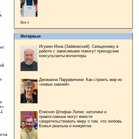
,
а
Все »
Интервью
Игумен Иона (Займовский): Священнику в
нт
работе с зависимыми помогут приходские
консультанты-волонтеры
ой
е
Джованна Парравичини: Как строить мир из
«новых камней»
их
х»
ПЦ
Епископ Штефан Липке: католики и
православные могут вместе
свидетельствовать миру о том, что любовь
Божья реальна и конкретна
в
огла