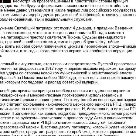
несмотря на провозглашенный в Конституции страны принцип
осударства. Не будучи формально вписанным в нынешнюю «табель о
не менее давно утвердился в числе первых лиц российского государства
 в том числе и лидеры других религиозный конфессий, откликнувшихся н
 соболезнованиями, так и поминальными службами.
ужение Святейший патриарх отслужил 4 декабря, в праздник Введения
знаменательно, что в этот же день исполнился 91 год с момента
я на патриарший престол) святителя Тихона. Судьбы двенадцатого и
ов, при всей своей несхожести, имеют одну общую черту: обоим
ь взять на себя бремя попечения о церкви в переломные эпохи—в моме
й власти, в те годы, когда единство церкви как сообщества верующих
й.
сленный к лику святых, стал первым предстоятелем Русской православн
вления патриаршества в 1917 году и первым высшим иерархом, которому
ебя удары со стороны новой коммунистической и атеистической власти.
збранный на Поместном соборе 1990 года, встал во главе церкви наканун
 за которым последовал и распад советской империи.
всеобщем признании принципа свободы совести и отделения церкви от
межцерковные и межрелигиозные противоречия использовались и
тическими силами в своих целях. Поэтому одной из основных пастырск
сия считают сохранение канонического церковного единства РПЦ «повер
политиками на постсоветском пространстве. И, безусловно, в истории Р
ксия II запомнится как время, когда был преодолен многолетний раскол
естве и за рубежом—подписание в прошлом году Акта о каноническом
ким патриархатом и РПЦЗ во многом явилось заслугой покойного
православной церкви. Шестнадцатому патриарху, который будет избран 
тном соборе, предстоит разрешить те проблемы, которые церковь не см