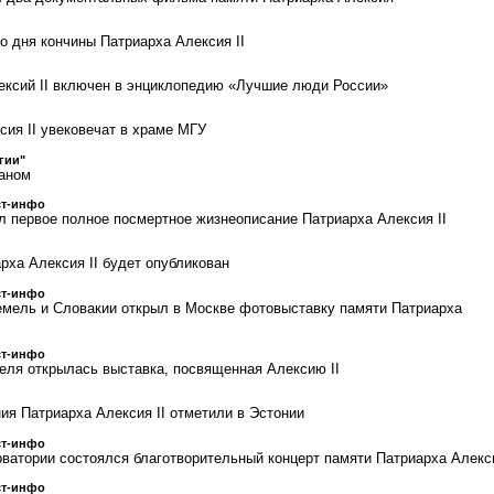
о дня кончины Патриарха Алексия II
ксий II включен в энциклопедию «Лучшие люди России»
сия II увековечат в храме МГУ
гии"
даном
ст-инфо
л первое полное посмертное жизнеописание Патриарха Алексия II
рха Алексия II будет опубликован
ст-инфо
мель и Словакии открыл в Москве фотовыставку памяти Патриарха
ст-инфо
еля открылась выставка, посвященная Алексию II
ия Патриарха Алексия II отметили в Эстонии
ст-инфо
ватории состоялся благотворительный концерт памяти Патриарха Алекс
ст-инфо