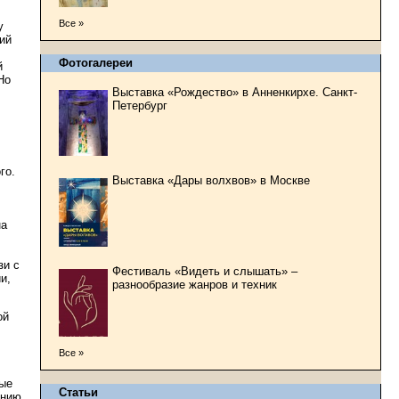
Все »
у
ий
Фотогалереи
й
Но
Выставка «Рождество» в Анненкирхе. Санкт-
Петербург
го.
Выставка «Дары волхвов» в Москве
на
зи с
Фестиваль «Видеть и слышать» –
и,
разнообразие жанров и техник
ой
Все »
ные
Статьи
ению