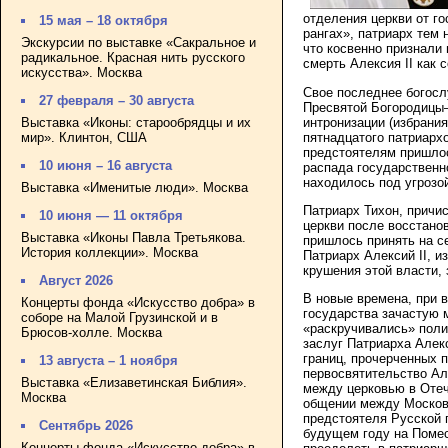
отделения церкви от г
15 мая – 18 октября
рангах», патриарх тем 
Экскурсии по выставке «Сакральное и
что косвенно признали
радикальное. Красная нить русского
смерть Алексия II как
искусства». Москва
Свое последнее богосл
27 февраля – 30 августа
Пресвятой Богородицы—
интронизации (избрани
Выставка «Иконы: старообрядцы и их
пятнадцатого патриарх
мир». Клинтон, США
предстоятелям пришлос
10 июня – 16 августа
распада государственно
находилось под угрозо
Выставка «Именитые люди». Москва
Патриарх Тихон, причи
10 июня — 11 октября
церкви после восстано
Выставка «Иконы Павла Третьякова.
пришлось принять на с
История коллекции». Москва
Патриарх Алексий II, и
крушения этой власти,
Август 2026
В новые времена, при 
Концерты фонда «Искусство добра» в
государства зачастую 
соборе на Малой Грузинской и в
«раскручивались» поли
Брюсов-холле. Москва
заслуг Патриарха Алек
границ, прочерченных 
13 августа – 1 ноября
первосвятительство Але
Выставка «Елизаветинская Библия».
между церковью в Отеч
Москва
общении между Московс
предстоятеля Русской 
Сентябрь 2026
будущем году на Помес
Концерты фонда «Искусство добра» в