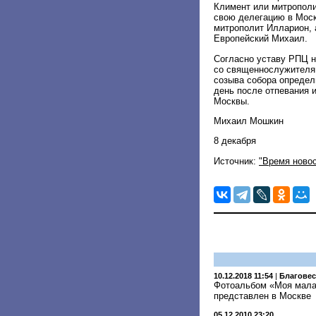
Климент или митропол
свою делегацию в Моск
митрополит Илларион, 
Европейский Михаил.
Согласно уставу РПЦ н
со священнослужителя
созыва собора определ
день после отпевания 
Москвы.
Михаил Мошкин
8 декабря
Источник:
"Время новос
10.12.2018 11:54
|
Благове
Фотоальбом «Моя малая
представлен в Москве
05.12.2010 23:20