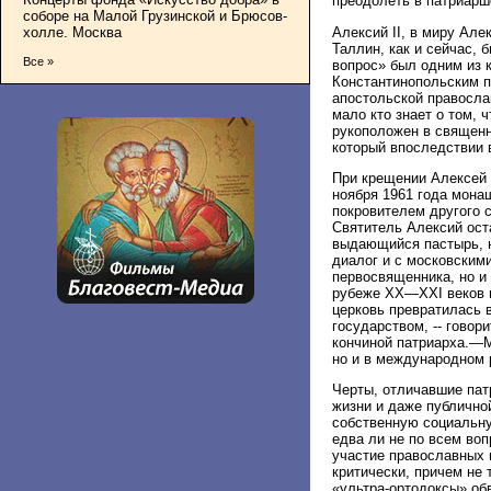
преодолеть в патриарше
соборе на Малой Грузинской и Брюсов-
Алексий II, в миру Ал
холле. Москва
Таллин, как и сейчас, 
Все »
вопрос» был одним из 
Константинопольским 
апостольской правосла
мало кто знает о том, 
рукоположен в священн
который впоследствии 
При крещении Алексей 
ноября 1961 года мона
покровителем другого 
Святитель Алексий оста
выдающийся пастырь, н
диалог и с московским
первосвященника, но и
рубеже XX—XXI веков п
церковь превратилась 
государством, -- гово
кончиной патриарха.—М
но и в международном 
Черты, отличавшие патр
жизни и даже публичной
собственную социальну
едва ли не по всем воп
участие православных 
критически, причем не 
«ультра-ортодоксы» об