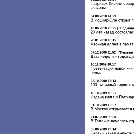
Патриарх Кирилл совер
кончины
04.08.2010 14:23
В Йошкар-Оле открыт п
10.06.2010 23:25
|
"Седмица
20 лет назад состоялас
28.01.2010 10:15
Хвойная аллея в память
07.12.2009 11:52
|
"Первый 
Дата недели – годовщи
10.11.2009 10:17
Презентация новой кни
веры»
22.10.2009 14:13
100-тысячный тираж кни
16.10.2009 10:21
Издана книга о Патриар
01.10.2009 12:57
В Москве открывается 
21.07.2009 09:00
В Таллине началось ст
05.06.2009 13:14
Первый канал выпусти