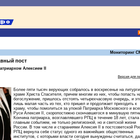
Мониторинг С
вный пост
атриархом Алексием II
Версия для п
Более пяти тысяч верующих собралось в воскресенье на литурги
храме Христа Спасителя, причем многим из них, чтобы попасть н
богослужение, пришлось отстоять четырехчасовую очередь, и эт
лишь малая часть из тех, кто пришел и продолжает приходить к
храму, чтобы помолиться за упокой Патриарха Московского и все
Руси Алексия II, скоропостижно скончавшегося в минувшую пятн
Кончина патриарха, возглавлявшего РПЦ в течение 18 лет, стала
главным событием, не только религиозной, но и светской жизни
России. В том числе и стараниями Алексия II в постсоветской Ро
РПЦ вернула себе статус одного из важнейших общественных
институтов, с которыми власти сегодня вынуждены считаться, д