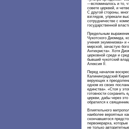
—вспоминалось и то, ч
совете церквей, и чет
С другой стороны, мно
взглядов, упрекали выс
сотрудничестве с комм
государственной власт
Предельным выражением
Чукотского Диомида, к
учения экуменизма» и 
мирской, зачастую бог
Антихриста». Хотя Диом
церковной среде и сре
бывший чукотский влад
Алексия II.
Перед началом воскрес
Калининградский Кирил
верующих к преодолени
одном из своих послан
единства». «Стоя у это
готовности сохранить е
церкви, дабы через это
обратился к священник
Влиятельного митропол
наиболее вероятных ка
скончавшегося предсто
первоиерарха, которые
не только авторитетны