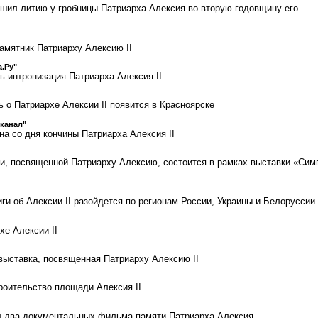
шил литию у гробницы Патриарха Алексия во вторую годовщину его
амятник Патриарху Алексию II
.Ру"
ь интронизация Патриарха Алексия II
 о Патриархе Алексии II появится в Красноярске
канал"
на со дня кончины Патриарха Алексия II
ги, посвященной Патриарху Алексию, состоится в рамках выставки «Сим
ги об Алексии II разойдется по регионам России, Украины и Белоруссии
хе Алексии II
выставка, посвященная Патриарху Алексию II
роительство площади Алексия II
л два документальных фильма памяти Патриарха Алексия