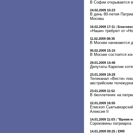
В Софии открывается в
24.02.2009 10:23
В день 80-летия Патри
Москвы
16.02.2009 17:11
|
Благове
«Наши» требуют от «Но
11.02.2009 08:35
В Москве начинаются д
05.02.2009 15:15
В Москве состоится кон
29.01.2009 14:48
Депутаты Карелии хотя
23.01.2009 19:29
Телеканал «Вести» пок
австрийским тележурн
23.01.2009 11:52
В бюллетенях на патри
22.01.2009 16:55
Епископ Сыктывкарский
Алексия II
14.01.2009 11:03
|
"Время н
Сороковины патриарха
14.01.2009 09:25
|
ERR