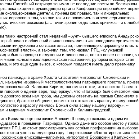
то сам Святейший патриарх занимал не последние посты во Всемирном
верть века входил в руководящие органы Конференции европейских церкв
гие околоцерковные деятели, причем как правых, так и либеральных
ших иерархов в том, что они так и не покаялись в «грехе сергианства» --
унистическим режимом (а с точки зрения отдельных критиков—и с любо
ью).
 таких настроений стал недавний «бунт» бывшего епископа Анадырско
оторый начал с обвинений священноначалия в «исповедании еретическог
«развитии духовного соглашательства, подчиняющего церковную власть
оборческой власти», а закончил тем, что назвал РПЦ «служанкой
ид и был запрещен в служении и лишен сана, но это вовсе не значит, чт
ди мирян исчезли изоляционистские настроения, рупором которых стал
ыка, и это еще один вызов, с которым придется иметь дело преемнику
ной панихиды в храме Христа Спасителя митрополит Смоленский и
л, накануне избранный местоблюстителем патриаршего престола, призв
ю разногласий. Владыка Кирилл, напомнив о том, что апостол Павел в
ий говорил о единой вере, подчеркнул, что «Патриарх был символом наш
го дорогого всем нам гроба, мы должны ответить на призыв Спасителя в
динство, братское общение, совместно отстаивать красоту и силу нашей
 богатство и красоту явилась Божья сила всему нашему народу», --
ам и мирянам митрополит Смоленский и Калининградский.
ита Кирилла еще при жизни Алексия II нередко называли одним из
ндидатов в преемники Патриарха. Однако даже его особое место у гроба
ятеля РПЦ не стоит рассматривать как особые преференции на выборах
 состоятся уже в следующем году. Теоретически «баллотироваться» смо
е российские епископы—например, митрополит Боровский и Калужский