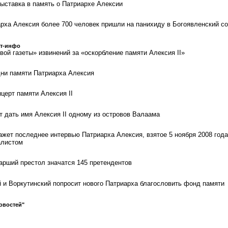
ыставка в память о Патриархе Алексии
арха Алексия более 700 человек пришли на панихиду в Богоявленский с
ст-инфо
вой газеты» извинений за «оскорбление памяти Алексия II»
ни памяти Патриарха Алексия
церт памяти Алексия II
т дать имя Алексия II одному из островов Валаама
ажет последнее интервью Патриарха Алексия, взятое 5 ноября 2008 года
алистом
арший престол значатся 145 претендентов
 и Воркутинский попросит нового Патриарха благословить фонд памяти
овостей"