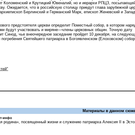
ит Коломенский и Крутицкий Ювеналий, но и иерархи РПЦЗ, посылающе
ву. Ожидается, что в российскую столицу приедут глава зарубежной це
архиепископ Берлинский и Германский Марк, епископ Женевский и Запад
ового предстоятеля церкви определит Поместный собор, в котором наря
ми будут участвовать и миряне—члены церковных общин. Точную дату
ит Синод, чье внеочередное заседание пройдет 10 декабря, на следующ
и погребения Святейшего патриарха в Богоявленском (Елоховском) собо
тей"
Материалы в данном сюже
ст-инфо
 родина», посвященный жизни и служению патриарха Алексия II в Эсто