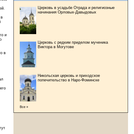
Церковь в усадьбе Отрада и религиозные
ей.
начинания Орловых-Давыдовых
 в
й
го и
о
Церковь с редким приделом мученика
Виктора в Могутове
о в
Никольская церковь и приходское
ал
попечительство в Наро-Фоминске
его
Все »
гут