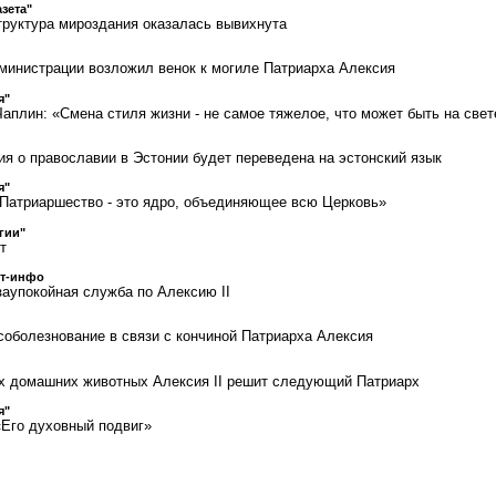
азета"
Структура мироздания оказалась вывихнута
министрации возложил венок к могиле Патриарха Алексия
я"
аплин: «Смена стиля жизни - не самое тяжелое, что может быть на свет
ия о православии в Эстонии будет переведена на эстонский язык
я"
Патриаршество - это ядро, объединяющее всю Церковь»
гии"
т
ст-инфо
аупокойная служба по Алексию II
 соболезнование в связи с кончиной Патриарха Алексия
х домашних животных Алексия II решит следующий Патриарх
я"
Его духовный подвиг»