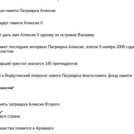
ни памяти Патриарха Алексия
церт памяти Алексия II
т дать имя Алексия II одному из островов Валаама
ажет последнее интервью Патриарха Алексия, взятое 5 ноября 2008 года
алистом
арший престол значатся 145 претендентов
 и Воркутинский попросит нового Патриарха благословить фонд памяти
овостей"
мять патриарха Алексия Второго
u"
вся страна
ршества появится в Арзамасе