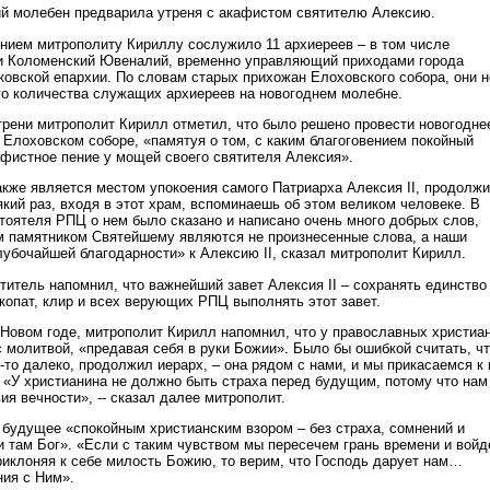
ий молебен предварила утреня с акафистом святителю Алексию.
нием митрополиту Кириллу сослужило 11 архиереев – в том числе
 и Коломенский Ювеналий, временно управляющий приходами города
ковской епархии. По словам старых прихожан Елоховского собора, они н
го количества служащих архиереев на новогоднем молебне.
трени митрополит Кирилл отметил, что было решено провести новогодне
 Елоховском соборе, «памятуя о том, с каким благоговением покойный
фистное пение у мощей своего святителя Алексия».
акже является местом упокоения самого Патриарха Алексия II, продолж
кий раз, входя в этот храм, вспоминаешь об этом великом человеке. В
стоятеля РПЦ о нем было сказано и написано очень много добрых слов,
 памятником Святейшему являются не произнесенные слова, а наши
лубочайшей благодарности» к Алексию II, сказал митрополит Кирилл.
итель напомнил, что важнейший завет Алексия II – сохранять единство
копат, клир и всех верующих РПЦ выполнять этот завет.
Новом годе, митрополит Кирилл напомнил, что у православных христиа
с молитвой, «предавая себя в руки Божии». Было бы ошибкой считать, ч
-то далеко, продолжил иерарх, – она рядом с нами, и мы прикасаемся к 
. «У христианина не должно быть страха перед будущим, потому что нам
ия вечности», -- сказал далее митрополит.
будущее «спокойным христианским взором – без страха, сомнений и
и там Бог». «Если с таким чувством мы пересечем грань времени и войд
риклоняя к себе милость Божию, то верим, что Господь дарует нам…
ия с Ним».