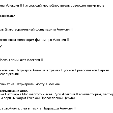
чины Алексия II Патриарший местоблюститель совершил литургию в
кая газета"
ть благотворительный фонд памяти Алексия II
кажет всем желающим фильм про Алексия II
u"
осквы поминают Алексия II
е кончины Патриарха Алексия в храмах Русской Православной Церкви
огослужения
ковечат на Патриаршем мосту в Москве
коммуникации ОВЦС
ие Патриарха Московского и всея Руси Алексия II архипастырям, пасты
м верным чадам Русской Православной Церкви
сь хвойная аллея в память Патриарха Алексия II