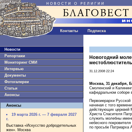
Контакты
Подписка
Новости
Репортажи
Новогодний моле
Мониторинг СМИ
местоблюститель
Интервью
31.12.2008 22:24
Документы
Фотогалереи
Москва, 31 декабря, 
Смоленский и Калининг
Статьи
кафедральном соборе 
Анонсы
Первоиерархи Русской
начиная с того времени
Анонсы
действующих церквей М
Христа Спасителя Патр
19 марта 2026 г. — 7 февраля 2027
служить молебны именн
г.
небесного покровителя
Выставка «Искусство добродетельных
по просьбе Патриарха А
жен». Москва