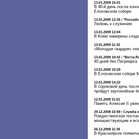
13.01.2009 15:01
В 40-й день после кон
Елоховском соборе
13.01.2009 12:35
|
"Российс
Любовь к служению
13.01.2009 12:04
В Коми намерены созда
13.01.2009 11:32
«Молодая гвардия» по
13.01.2009 10:41
|
"Вести.R
40 дней без Патриарха
13.01.2009 10:29
В Елоховском соборе М
12.01.2009 14:22
В сороковой день посл
пройдут заупокойные б
12.01.2009 11:01
Память Алексия II уве
29.12.2008 15:59
|
Служба 
Рождественское послан
монашествующим и все
26.12.2008 11:36
В Красноярске появила