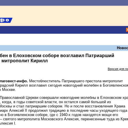
Новос
бен в Елоховском соборе возглавил Патриарший
 митрополит Кирилл
Версия для п
Благовест-инфо.
Местоблюститель Патриаршего престола митрополит
радский Кирилл возглавил сегодня новогодний молебен в Богоявленско
в Москве.
 Православной Церкви совершали новогодние молебны в Елоховском хр
, когда, в годы советской власти, он остался самой большой из
осквы и стал патриаршим собором. Но и после восстановления Храма
иарх Алексий II продолжил традицию в последние часы уходящего года
о в Богоявленском соборе, где с 1940-х годов находятся мощи его
 – святого митрополита Московского Алексия, перенесенные туда из Кр
лексия I.