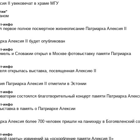
сия II увековечат в храме МГУ
гии"
даном
ст-инфо
л первое полное посмертное жизнеописание Патриарха Алексия II
рха Алексия II будет опубликован
ст-инфо
мель и Словакии открыл в Москве фотовыставку памяти Патриарха
ст-инфо
еля открылась выставка, посвященная Алексию II
ия Патриарха Алексия II отметили в Эстонии
ст-инфо
ватории состоялся благотворительный концерт памяти Патриарха Алекс
ст-инфо
ыставка в память о Патриархе Алексии
арха Алексия более 700 человек пришли на панихиду в Богоявленский с
ст-инфо
вой газеты» извинений за «оскорбление памяти Алексия II»