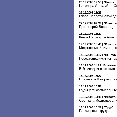
23.12.2008 17:53
|
"Новая г
Патриарх Алексий II: 
22.12.2008 16:23
Глава Палестинской ад
22.12.2008 09:26
|
"Извести
Протоиерей Всеволод Ч
18.12.2008 13:20
Книга Патриарха Алекс
17.12.2008 15:46
|
"Извести
Митрополит Климент: «
17.12.2008 15:17
|
"НГ-Рели
Несостоявшийся контак
16.12.2008 11:27
|
Благове
В Эчмиадзине прошла з
15.12.2008 18:27
Елизавета II выразила
15.12.2008 10:51
Судьбу многочисленны
15.12.2008 10:45
|
"Извести
Светлана Медведева: «
15.12.2008 10:22
|
"Труд"
Патриаршие труды