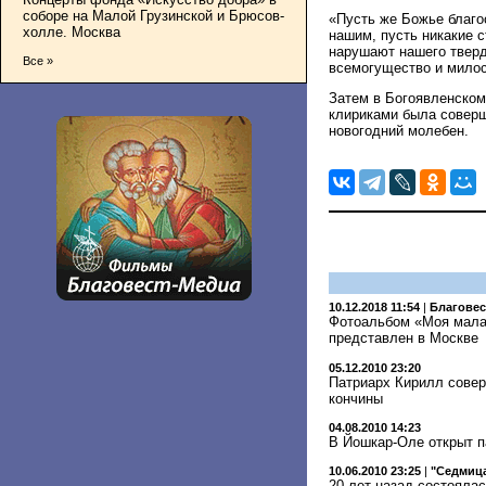
соборе на Малой Грузинской и Брюсов-
«Пусть же Божье благо
холле. Москва
нашим, пусть никакие с
нарушают нашего тверд
Все »
всемогущество и милос
Затем в Богоявленско
клириками была соверш
новогодний молебен.
10.12.2018 11:54
|
Благове
Фотоальбом «Моя малая
представлен в Москве
05.12.2010 23:20
Патриарх Кирилл совер
кончины
04.08.2010 14:23
В Йошкар-Оле открыт п
10.06.2010 23:25
|
"Седмица
20 лет назад состоялас