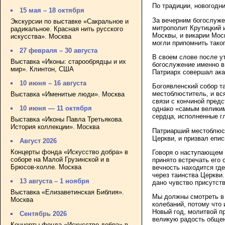
По традиции, новогодн
15 мая – 18 октября
За вечерним богослуже
Экскурсии по выставке «Сакральное и
митрополит Крутицкий
радикальное. Красная нить русского
Москвы, и викарии Мос
искусства». Москва
могли припомнить тако
27 февраля – 30 августа
В своем слове после у
Выставка «Иконы: старообрядцы и их
богослужение именно в
мир». Клинтон, США
Патриарх совершал ака
10 июня – 16 августа
Богоявленский собор т
местоблюститель, и вся
Выставка «Именитые люди». Москва
связи с кончиной пред
10 июня — 11 октября
однако «самым великим
сердца, исполненные г
Выставка «Иконы Павла Третьякова.
История коллекции». Москва
Патриарший местоблюст
Церкви, и призвал епис
Август 2026
Концерты фонда «Искусство добра» в
Говоря о наступающем 
соборе на Малой Грузинской и в
принято встречать его 
Брюсов-холле. Москва
вечность находится где
через таинства Церкви
13 августа – 1 ноября
дано чувство присутств
Выставка «Елизаветинская Библия».
Мы должны смотреть в 
Москва
колебаний, потому что 
Новый год, молитвой п
Сентябрь 2026
великую радость общен
Концерты фонда «Искусство добра» в