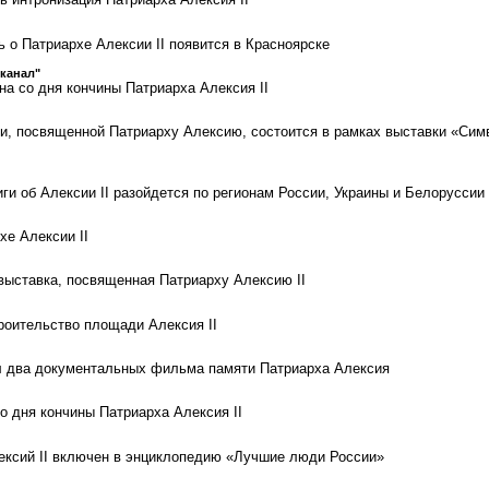
 о Патриархе Алексии II появится в Красноярске
канал"
на со дня кончины Патриарха Алексия II
ги, посвященной Патриарху Алексию, состоится в рамках выставки «Сим
ги об Алексии II разойдется по регионам России, Украины и Белоруссии
хе Алексии II
выставка, посвященная Патриарху Алексию II
роительство площади Алексия II
л два документальных фильма памяти Патриарха Алексия
о дня кончины Патриарха Алексия II
ксий II включен в энциклопедию «Лучшие люди России»