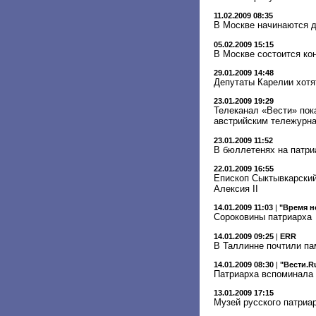
11.02.2009 08:35
В Москве начинаются д
05.02.2009 15:15
В Москве состоится кон
29.01.2009 14:48
Депутаты Карелии хотя
23.01.2009 19:29
Телеканал «Вести» пок
австрийским тележурн
23.01.2009 11:52
В бюллетенях на патри
22.01.2009 16:55
Епископ Сыктывкарский
Алексия II
14.01.2009 11:03
|
"Время н
Сороковины патриарха
14.01.2009 09:25
|
ERR
В Таллинне почтили па
14.01.2009 08:30
|
"Вести.R
Патриарха вспоминала 
13.01.2009 17:15
Музей русского патриа