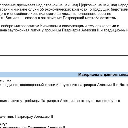
словение пребывает над страной нашей, над Церковью нашей, над наро
трахи и никакие слухи об экономических кризисах, о грядущих бедствия
ого и спокойного христианского взгляда, исполненного веры во
ть Божию», -- сказал в заключение Патриарший местоблюститель.
м соборе митрополитом Кириллом и сослужащими ему архиереями и
ена заупокойная лития у гробницы Патриарха Алексия II и традиционны
Материалы в данном сюже
ст-инфо
 родина», посвященный жизни и служению патриарха Алексия II в Эсто
шил литию у гробницы Патриарха Алексия во вторую годовщину его
амятник Патриарху Алексию II
.Ру"
ь интронизация Патриарха Алексия II