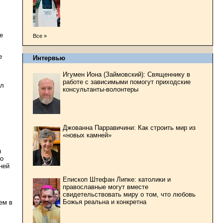
е
Все »
е
Интервью
Игумен Иона (Займовский): Священнику в
работе с зависимыми помогут приходские
ил
консультанты-волонтеры
Джованна Парравичини: Как строить мир из
«новых камней»
н
то
ней
Епископ Штефан Липке: католики и
православные могут вместе
свидетельствовать миру о том, что любовь
Божья реальна и конкретна
ем в