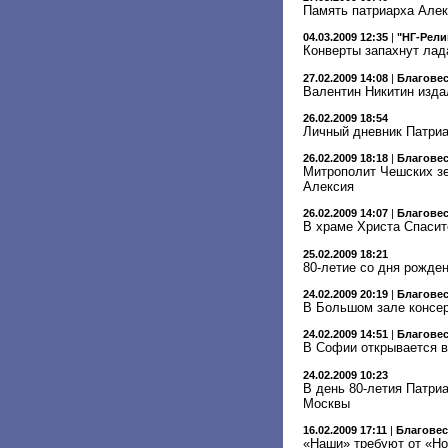
Память патриарха Алек
04.03.2009 12:35
|
"НГ-Рели
Конверты запахнут ла
27.02.2009 14:08
|
Благове
Валентин Никитин изда
26.02.2009 18:54
Личный дневник Патриа
26.02.2009 18:18
|
Благове
Митрополит Чешских зе
Алексия
26.02.2009 14:07
|
Благове
В храме Христа Спасит
25.02.2009 18:21
80-летие со дня рожден
24.02.2009 20:19
|
Благове
В Большом зале консер
24.02.2009 14:51
|
Благове
В Софии открывается в
24.02.2009 10:23
В день 80-летия Патри
Москвы
16.02.2009 17:11
|
Благове
«Наши» требуют от «Но