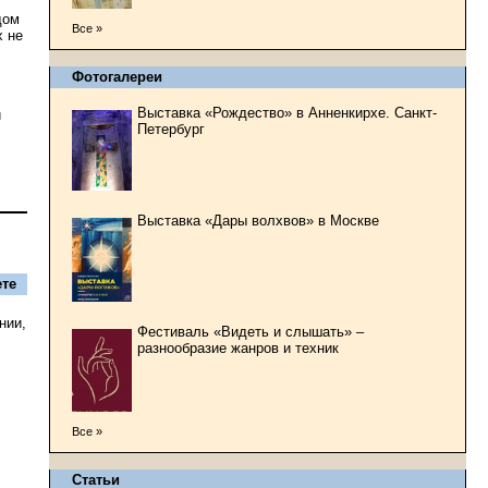
дом
Все »
х не
Фотогалереи
Выставка «Рождество» в Анненкирхе. Санкт-
й
Петербург
Выставка «Дары волхвов» в Москве
те
нии,
Фестиваль «Видеть и слышать» –
разнообразие жанров и техник
Все »
Статьи