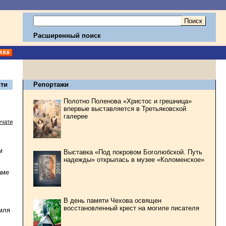
Расширенный поиск
ти
Репортажи
Полотно Поленова «Христос и грешница»
впервые выставляется в Третьяковской
галерее
ечати
м
Выставка «Под покровом Боголюбской. Путь
надежды» открылась в музее «Коломенское»
аме
В день памяти Чехова освящен
восстановленный крест на могиле писателя
емля