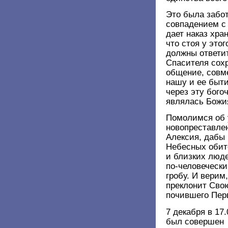
Это была забо
совпадением с
дает наказ хра
что стоя у это
должны ответи
Спасителя сохр
общение, совм
нашу и ее быти
через эту бого
являлась Божи
Помолимся об 
новопреставле
Алексия, дабы 
Небесных обит
и близких люде
по-человечески
гробу. И верим
преклонит Сво
почившего Пер
7 декабря в 17
был совершен 