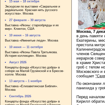
15 мая – 18 октября
Экскурсии по выставке «Сакральное и
радикальное. Красная нить русского
искусства». Москва
27 февраля – 30 августа
Выставка «Иконы: старообрядцы и их
мир». Клинтон, США
Москва, 7 дек
10 июня – 16 августа
в день памяти
Екатерины, ме
Выставка «Именитые люди». Москва
престола митр
10 июня — 11 октября
Калининградск
Выставка «Иконы Павла Третьякова.
членов Священ
История коллекции». Москва
иерархов сове
в храме Христа
Август 2026
гроб с телом н
Концерты фонда «Искусство добра» в
соборе на Малой Грузинской и в Брюсов-
Московского и 
холле. Москва
сообщает
"Сед
13 августа – 1 ноября
По окончании л
Выставка «Елизаветинская Библия».
панихида у гро
Москва
Сентябрь 2026
Перед началом
Кирилл обрати
Концерты фонда «Искусство добра» в
соборе на Малой Грузинской и Брюсов-