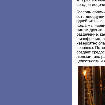
сегодня исцел
Господь облич
есть двоедуши
одной жизнью,
Когда мы наеди
лицом других —
разделение, ка
шизофрения, р
невероятно оп
человека. Пото
создает средо
людьми, оно р
целостность и 