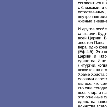
согласиться и 
с близкими, и 
естественным, 
внутренняя жиз
жизнью внешн
И другие особ
слышали, будт
всей Церкви. 
апостол Павел 
вера, одно кре
(Еф 4:5). Это 
Церкви, и Пат
единства. И не
Литургии, когд
покоится на ег
Храме Христа С
словами апост
мы все, кто сег
кто еще сегодн
весь клир, и н
эти огненные с
единства наше
единства всег