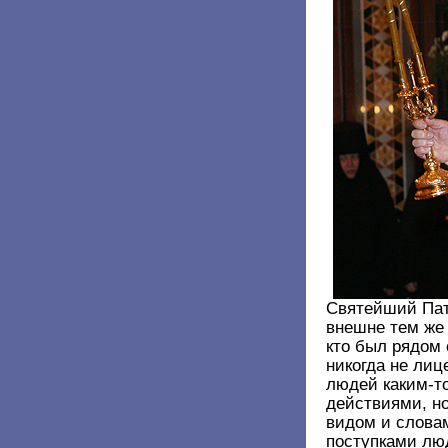
Святейший Пат
внешне тем же 
кто был рядом 
никогда не лиц
людей каким-т
действиями, н
видом и словам
поступками люд