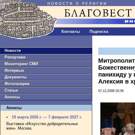
Контакты
Подписка
Новости
Репортажи
Митрополит
Мониторинг СМИ
Божественн
Интервью
панихиду у 
Документы
Алексия в х
Фотогалереи
Статьи
07.12.2008 20:39
Анонсы
Анонсы
19 марта 2026 г. — 7 февраля 2027 г.
Выставка «Искусство добродетельных
жен». Москва