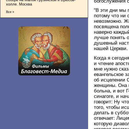
богослужения 
холле. Москва
"В эти дни мы 
Все »
потому что ни 
невозможно. Ж
посвящена пол
наверно каждый
лучше понять о
душевный настр
нашей Церкви
Когда я сегодн
и чтение апост
мне нужно сказ
евангельское з
об исцелении 
женщины. Она 
больна, и вот 
синагоге, и на
говорит: Ну чт
того, чтобы ис
делать в суббо
отвечает: Лице
которую диавол
которая восемн