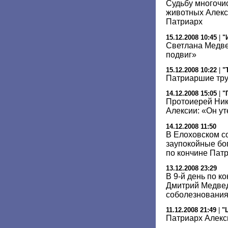
Судьбу многоч
животных Алекс
Патриарх
15.12.2008 10:45
|
"
Светлана Медве
подвиг»
15.12.2008 10:22
|
"
Патриаршие тр
14.12.2008 15:05
|
"
Протоиерей Ник
Алексии: «Он у
14.12.2008 11:50
В Елоховском с
заупокойные бо
по кончине Пат
13.12.2008 23:29
В 9-й день по к
Дмитрий Медвед
соболезновани
11.12.2008 21:49
|
"
Патриарх Алекс