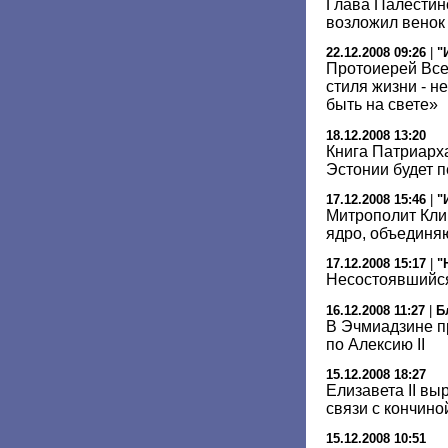
Глава Палестин
возложил венок
22.12.2008 09:26
|
"
Протоиерей Все
стиля жизни - н
быть на свете»
18.12.2008 13:20
Книга Патриарх
Эстонии будет п
17.12.2008 15:46
|
"
Митрополит Кли
ядро, объединя
17.12.2008 15:17
|
"
Несостоявшийся
16.12.2008 11:27
|
Б
В Эчмиадзине п
по Алексию II
15.12.2008 18:27
Елизавета II вы
связи с кончин
15.12.2008 10:51