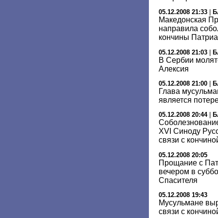
05.12.2008 21:33
|
Б
Македонская П
направила собо
кончины Патриа
05.12.2008 21:03
|
Б
В Сербии молят
Алексия
05.12.2008 21:00
|
Б
Глава мусульман
является потер
05.12.2008 20:44
|
Б
Соболезнование
XVI Синоду Рус
связи с кончино
05.12.2008 20:05
Прощание с Пат
вечером в суббо
Спасителя
05.12.2008 19:43
Мусульмане вы
связи с кончиной