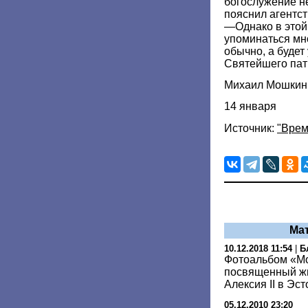
богослужение не
пояснил агентс
—Однако в этой 
упоминаться мно
обычно, а буде
Святейшего пат
Михаил Мошкин
14 января
Источник:
"Врем
Ма
10.12.2018 11:54
|
Б
Фотоальбом «Мо
посвященный жи
Алексия II в Эс
05.12.2010 23:20