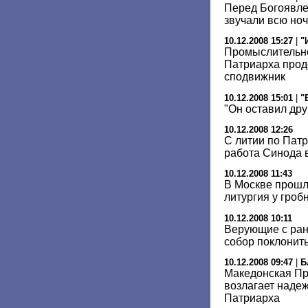
Перед Богоявл
звучали всю ноч
10.12.2008 15:27
|
"
Промыслительно
Патриарха прод
сподвижник
10.12.2008 15:01
|
"
"Он оставил дру
10.12.2008 12:26
С литии по Пат
работа Синода 
10.12.2008 11:43
В Москве прошл
литургия у гроб
10.12.2008 10:11
Верующие с ран
собор поклонить
10.12.2008 09:47
|
Б
Македонская П
возлагает наде
Патриарха