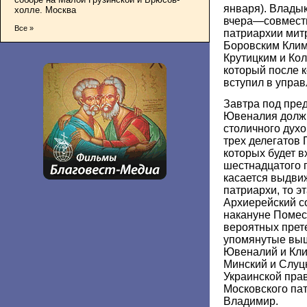
января). Владык
холле. Москва
вчера—совмест
Все »
патриархии мит
Боровским Клим
Крутицким и Ко
который после 
вступил в упра
Завтра под пре
Ювеналия должн
столичного дух
трех делегатов 
которых будет в
шестнадцатого 
касается выдви
патриархи, то э
Архиерейский с
накануне Помес
вероятных прет
упомянутые выш
Ювеналий и Кли
Минский и Слуц
Украинской пра
Московского па
Владимир.