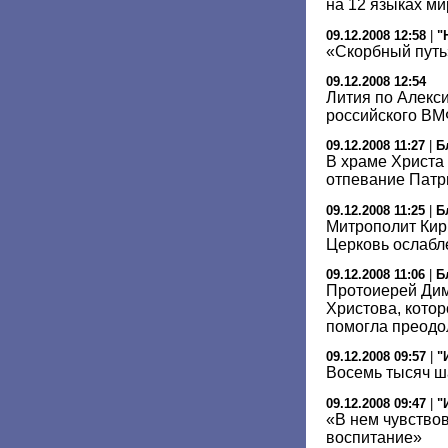
на 12 языках ми
09.12.2008 12:58
|
"
«Скорбный путь
09.12.2008 12:54
Лития по Алекси
российского ВМ
09.12.2008 11:27
|
Б
В храме Христа
отпевание Патри
09.12.2008 11:25
|
Б
Митрополит Кир
Церковь ослабле
09.12.2008 11:06
|
Б
Протоиерей Дим
Христова, котор
помогла преодо
09.12.2008 09:57
|
"
Восемь тысяч ш
09.12.2008 09:47
|
"
«В нем чувство
воспитание»