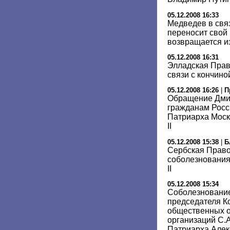
05.12.2008 16:33
Медведев в связ
переносит свой 
возвращается и
05.12.2008 16:31
Элладская Прав
связи с кончиной
05.12.2008 16:26
|
П
Обращение Дми
гражданам Росси
Патриарха Моск
II
05.12.2008 15:38
|
Б
Сербская Право
соболезнования
II
05.12.2008 15:34
Соболезновани
председателя К
общественных о
организаций С.А
Патриарха Алек