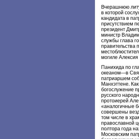
Вчерашнюю литу
в которой сосл
кандидата в пат
присутствием п
президент Дмит
министр Владим
службы глава го
правительства 
местоблюстител
могиле Алексия I
Панихида по гл
океаном—в Свя
патриаршем соб
Манхэттене. Ка
богослужение п
русского народ
протоиерей Але
«аналогичные б
совершены везд
том числе в хр
православной ц
полтора года н
Московским пат