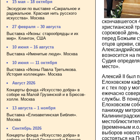
15 мая – 18 октября
Экскурсии по выставке «Сакральное и
радикальное. Красная нить русского
искусства». Москва
скончавшегося 
27 февраля – 30 августа
христианской т
сороковой день
Выставка «Иконы: старообрядцы и их
перед Божьим су
мир». Клинтон, США
отцов церкви, с
10 июня – 16 августа
Александрийски
Выставка «Именитые люди». Москва
возносится на п
Судия определя
10 июня — 11 октября
место».
Выставка «Иконы Павла Третьякова.
История коллекции». Москва
Алексий II был 
Елоховском каф
Август 2026
и с тех пор у м
Концерты фонда «Искусство добра» в
ежечасно совер
соборе на Малой Грузинской и в Брюсов-
службы. В поне
холле. Москва
Елоховском соб
13 августа – 1 ноября
панихиду митро
Выставка «Елизаветинская Библия».
Калининградски
Москва
местоблюстител
(временным и.о.
Сентябрь 2026
выборов нового
Концерты фонда «Искусство добра» в
состояться на 
соборе на Малой Грузинской и Брюсов-