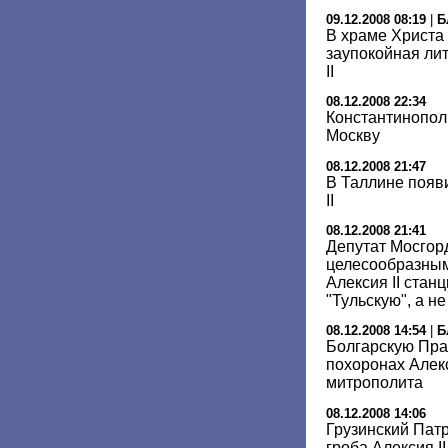
09.12.2008 08:19
|
Б
В храме Христа
заупокойная ли
II
08.12.2008 22:34
Константинопол
Москву
08.12.2008 21:47
В Таллине появ
II
08.12.2008 21:41
Депутат Мосгор
целесообразным
Алексия II стан
"Тульскую", а н
08.12.2008 14:54
|
Б
Болгарскую Пра
похоронах Алекс
митрополита
08.12.2008 14:06
Грузинский Патр
гроба Алексия II