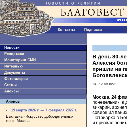
Контакты
Подписка
Новости
Репортажи
В день 80-л
Мониторинг СМИ
Алексия бол
Интервью
пришли на п
Документы
Богоявленс
Фотогалереи
24.02.2009 10:23
Статьи
Анонсы
Москва, 24 фе
Анонсы
понедельник, в д
викарий, архие
19 марта 2026 г. — 7 февраля 2027 г.
совершил паних
Выставка «Искусство добродетельных
Патриарха в Бо
жен». Москва
и призвал почи