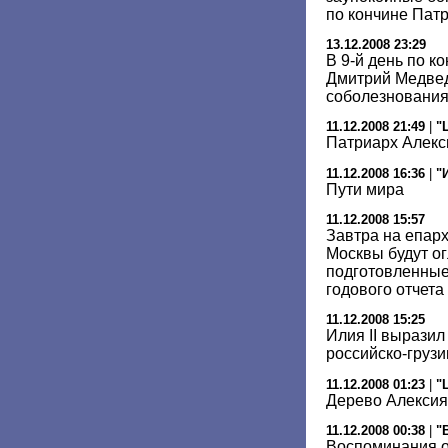
по кончине Пат
13.12.2008 23:29
В 9-й день по к
Дмитрий Медвед
соболезновани
11.12.2008 21:49
|
"
Патриарх Алекс
11.12.2008 16:36
|
"
Пути мира
11.12.2008 15:57
Завтра на епар
Москвы будут о
подготовленные
годового отчета
11.12.2008 15:25
Илия II вырази
российско-груз
11.12.2008 01:23
|
"
Дерево Алексия
11.12.2008 00:38
|
"
Воспоминания о