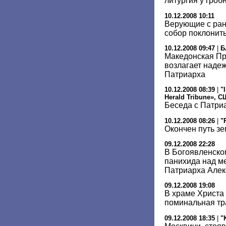
литургия у гроб
10.12.2008 10:11
Верующие с ран
собор поклонить
10.12.2008 09:47
|
Б
Македонская П
возлагает наде
Патриарха
10.12.2008 08:39
|
"
Herald Tribune», 
Беседа с Патри
10.12.2008 08:26
|
"
Окончен путь з
09.12.2008 22:28
В Богоявленско
панихида над м
Патриарха Алек
09.12.2008 19:08
В храме Христа
поминальная тр
09.12.2008 18:35
|
"