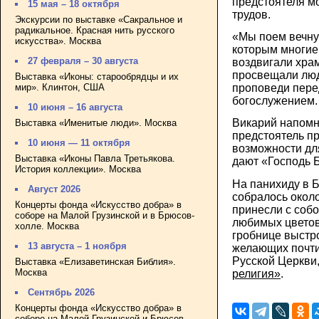
предстоятеля м
15 мая – 18 октября
трудов.
Экскурсии по выставке «Сакральное и
радикальное. Красная нить русского
«Мы поем вечную
искусства». Москва
которым многие 
27 февраля – 30 августа
воздвигали хра
просвещали люде
Выставка «Иконы: старообрядцы и их
мир». Клинтон, США
проповеди пере
богослужением.
10 июня – 16 августа
Викарий напомн
Выставка «Именитые люди». Москва
предстоятель п
10 июня — 11 октября
возможности дл
Выставка «Иконы Павла Третьякова.
дают «Господь Б
История коллекции». Москва
На панихиду в 
Август 2026
собралось около
Концерты фонда «Искусство добра» в
принесли с собо
соборе на Малой Грузинской и в Брюсов-
любимых цветов
холле. Москва
гробнице выстр
13 августа – 1 ноября
желающих почти
Русской Церкви
Выставка «Елизаветинская Библия».
Москва
религия»
.
Сентябрь 2026
Концерты фонда «Искусство добра» в
соборе на Малой Грузинской и Брюсов-