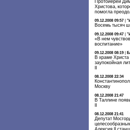
Протоиерей Дим
Христова, котор
помогла преодо
09.12.2008 09:57
|
"
Восемь тысяч ш
09.12.2008 09:47
|
"
«В нем чувство
воспитание»
09.12.2008 08:19
|
Б
В храме Христа
заупокойная ли
II
08.12.2008 22:34
Константинопол
Москву
08.12.2008 21:47
В Таллине появ
II
08.12.2008 21:41
Депутат Мосгор
целесообразным
Алексия II стан