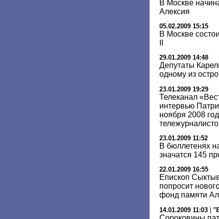
В Москве начин
Алексия
05.02.2009 15:15
В Москве состо
II
29.01.2009 14:48
Депутаты Карели
одному из остр
23.01.2009 19:29
Телеканал «Вес
интервью Патри
ноября 2008 го
тележурналист
23.01.2009 11:52
В бюллетенях н
значатся 145 п
22.01.2009 16:55
Епископ Сыктыв
попросит новог
фонд памяти Але
14.01.2009 11:03
|
"
Сороковины па