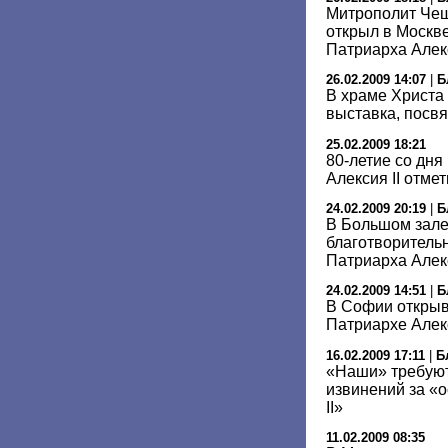
Митрополит Чеш
открыл в Москв
Патриарха Алек
26.02.2009 14:07
|
Б
В храме Христа
выставка, посв
25.02.2009 18:21
80-летие со дн
Алексия II отме
24.02.2009 20:19
|
Б
В Большом зале
благотворитель
Патриарха Алек
24.02.2009 14:51
|
Б
В Софии открыв
Патриархе Алек
16.02.2009 17:11
|
Б
«Наши» требуют
извинений за «
II»
11.02.2009 08:35