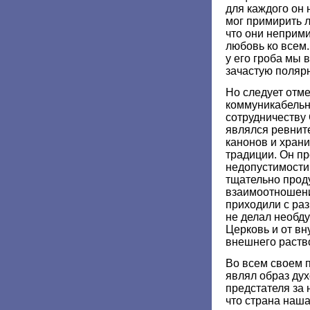
для каждого он 
мог примирить л
что они неприм
любовь ко всем.
у его гроба мы 
зачастую полярн
Но следует отме
коммуникабельно
сотрудничеству
являлся ревнит
канонов и хран
традиции. Он п
недопустимости
тщательно прод
взаимоотношени
приходили с ра
не делал необд
Церковь и от вн
внешнего раств
Во всем своем 
являл образ ду
предстателя за 
что страна наш