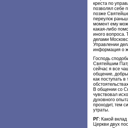
креста по упра
позволял себе 
позже Святейше
переулок раньше
момент ему мож
какая-либо пом
иного вопроса.
делами Московс
Управлении дел
информация о ж
Господь сподоб
Святейшим Патр
сейчас я все ч
общение, добрые
как поступать в
обстоятельствах
В общении со 
чувствовал исх
духовного опыт
проходит, тем 
утраты.
РГ
: Какой вклад
Церкви двух пос