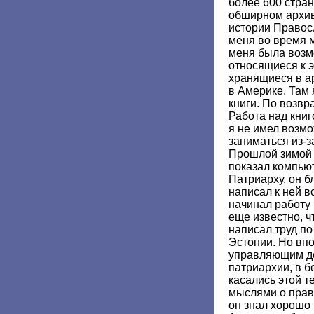
более 600 стран
обширном архив
истории Правос
меня во время м
меня была возм
относящиеся к 
хранящиеся в а
в Америке. Там
книги. По возв
Работа над книг
я не имел возм
заниматься из-з
Прошлой зимой к
показал компь
Патриарху, он б
написал к ней в
начинал работу 
еще известно, 
написал труд п
Эстонии. Но впо
управляющим д
патриархии, в 
касались этой 
мыслями о прав
он знал хорошо