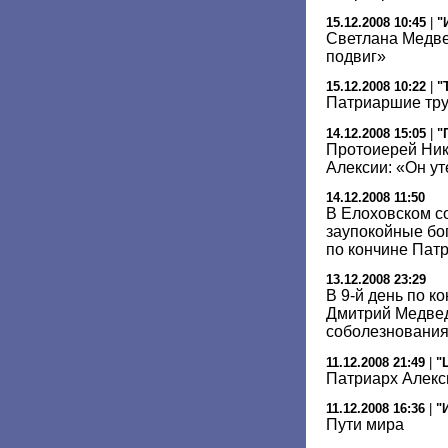
15.12.2008 10:45
|
"
Светлана Медве
подвиг»
15.12.2008 10:22
|
"
Патриаршие тр
14.12.2008 15:05
|
"
Протоиерей Ник
Алексии: «Он у
14.12.2008 11:50
В Елоховском с
заупокойные бо
по кончине Пат
13.12.2008 23:29
В 9-й день по к
Дмитрий Медвед
соболезновани
11.12.2008 21:49
|
"
Патриарх Алекс
11.12.2008 16:36
|
"
Пути мира