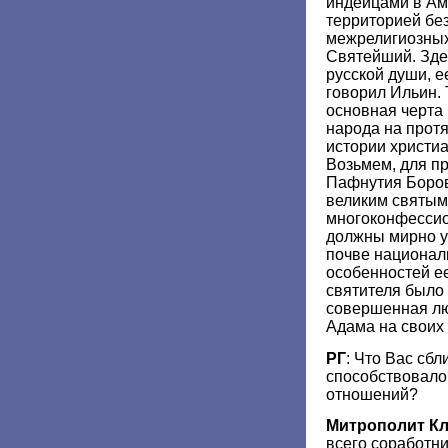
индейцами в Ам
территорией бе
межрелигиозных 
Святейший. Зде
русской души, е
говорил Ильин. 
основная черта
народа на прот
истории христи
Возьмем, для п
Пафнутия Боров
великим святым
многоконфессио
должны мирно у
почве национал
особенностей ее
святителя было 
совершенная лю
Адама на своих 
РГ
: Что Вас сб
способствовало
отношений?
Митрополит К
всего соработни