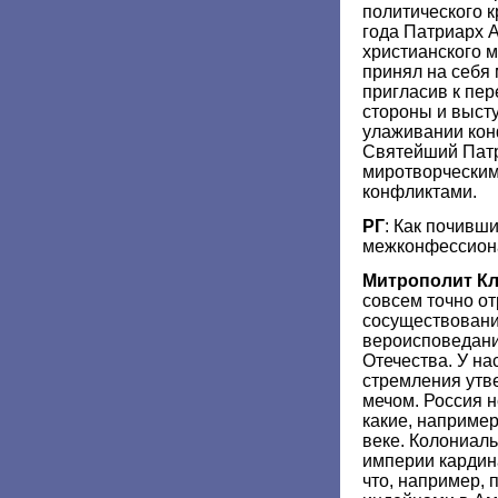
политического к
года Патриарх 
христианского 
принял на себя
пригласив к пе
стороны и выст
улаживании кон
Святейший Патр
миротворческим
конфликтами.
РГ
: Как почивш
межконфессиона
Митрополит К
совсем точно от
сосуществовани
вероисповедани
Отечества. У на
стремления утв
мечом. Россия н
какие, например
веке. Колониал
империи кардина
что, например, 