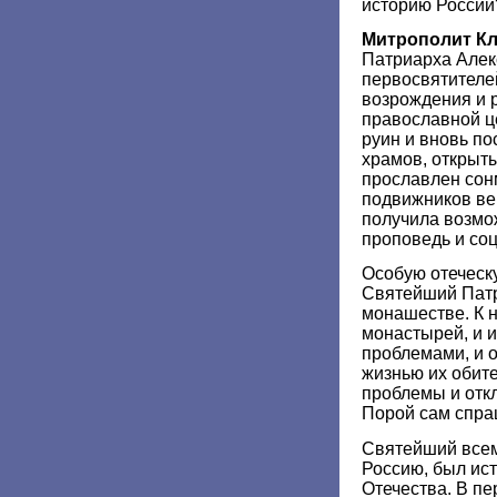
историю России
Митрополит К
Патриарха Алек
первосвятителе
возрождения и 
православной ц
руин и вновь по
храмов, открыт
прославлен сон
подвижников ве
получила возмо
проповедь и со
Особую отеческ
Святейший Патр
монашестве. К 
монастырей, и 
проблемами, и 
жизнью их обите
проблемы и откл
Порой сам спра
Святейший все
Россию, был ис
Отечества. В п