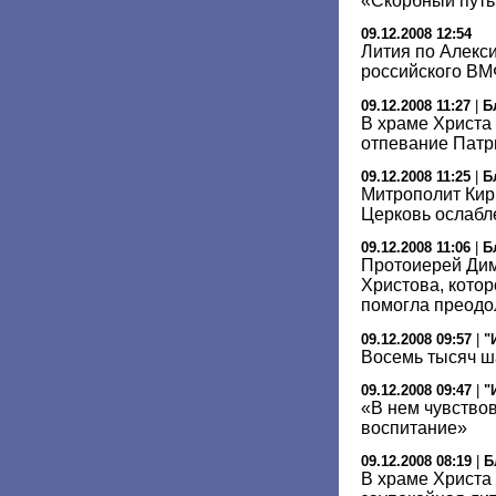
«Скорбный путь
09.12.2008 12:54
Лития по Алекси
российского ВМ
09.12.2008 11:27
|
Б
В храме Христа
отпевание Патри
09.12.2008 11:25
|
Б
Митрополит Кир
Церковь ослабле
09.12.2008 11:06
|
Б
Протоиерей Дим
Христова, котор
помогла преодо
09.12.2008 09:57
|
"
Восемь тысяч ш
09.12.2008 09:47
|
"
«В нем чувство
воспитание»
09.12.2008 08:19
|
Б
В храме Христа