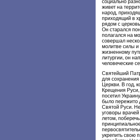
социально разно
живет на террит
народ, приходящ
приходящий в х
рядом с церковь
Он старался пон
полагался на м
совершал неско
молитве силы и
жизненному пут
литургии, он н
человеческие се
Святейший Патр
для сохранения
Церкви. В год, 
Крещения Руси,
посетил Украину
было пережито 
Святой Руси. Н
уговоры врачей 
летом, побереч
принципиальное
первосвятительс
укрепить свою п