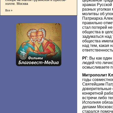
церковной тради
холле. Москва
храмах Русской
разных уголках
Все »
молитвы об упо
Патриарха Алек
правильно отмет
стал потерей не
общества в цело
задуматься над 
общества имела
над тем, какая 
ответственность
РГ
: Вы как оди
людей что лично
осмысливаете 
Митрополит К
годы совместно
Святейшим Пат
доверительные 
конкретной рабо
встречи либо т
Исполняя обяза
делами Московск
старался помочь