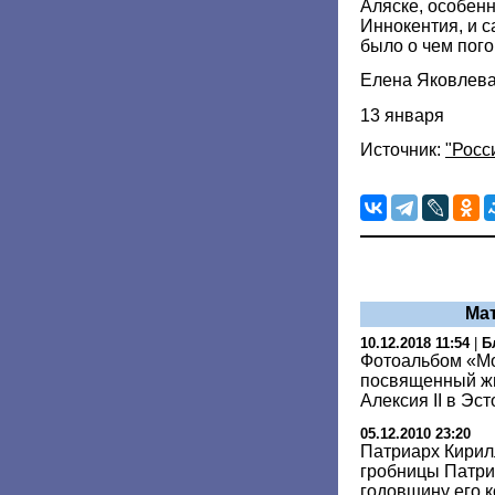
Аляске, особенн
Иннокентия, и с
было о чем пого
Елена Яковлев
13 января
Источник:
"Росс
Ма
10.12.2018 11:54
|
Б
Фотоальбом «Мо
посвященный жи
Алексия II в Эс
05.12.2010 23:20
Патриарх Кирил
гробницы Патри
годовщину его 