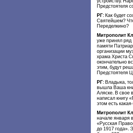
устройству. Нар
Предстоятеля со
РГ
: Как будет с
Святейшем? Что
Переделкино?
Митрополит К
уже принял ряд
памяти Патриарх
организации му
храма Христа С
окончательно в
этим, будут реш
Предстоятеля Ц
РГ
: Владыка, то
вышла Ваша кни
Аляске. В свое
написал книгу 
этом есть какая
Митрополит К
начале января 
«Русская Право
до 1917 года».