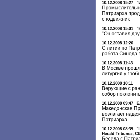
10.12.2008 15:27
|
"
Промыслительно
Патриарха прод
сподвижник
10.12.2008 15:01
|
"
"Он оставил дру
10.12.2008 12:26
С литии по Пат
работа Синода 
10.12.2008 11:43
В Москве прошл
литургия у гроб
10.12.2008 10:11
Верующие с ран
собор поклонить
10.12.2008 09:47
|
Б
Македонская П
возлагает наде
Патриарха
10.12.2008 08:39
|
"
Herald Tribune», 
Беседа с Патри