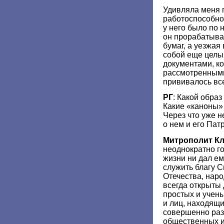
Удивляла меня 
работоспособно
у него было по 
он прорабатыва
бумаг, а уезжая
собой еще целы
документами, к
рассмотренными.
прививалось все
РГ
: Какой обра
Какие «каноны»
Через что уже н
о нем и его Па
Митрополит К
неоднократно го
жизни ни дал ем
служить благу 
Отечества, наро
всегда открыты
простых и учены
и лиц, находящи
совершенно раз
общественных и