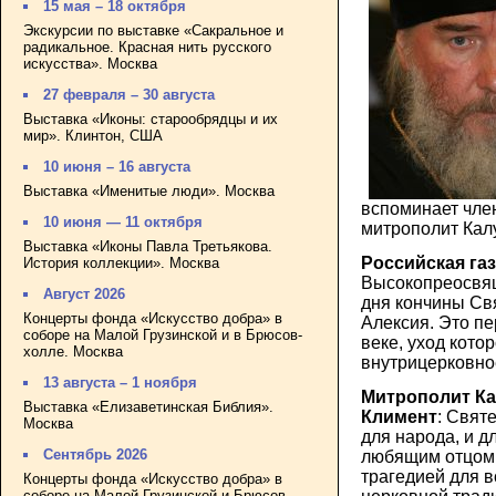
15 мая – 18 октября
Экскурсии по выставке «Сакральное и
радикальное. Красная нить русского
искусства». Москва
27 февраля – 30 августа
Выставка «Иконы: старообрядцы и их
мир». Клинтон, США
10 июня – 16 августа
Выставка «Именитые люди». Москва
вспоминает чле
10 июня — 11 октября
митрополит Кал
Выставка «Иконы Павла Третьякова.
Российская газ
История коллекции». Москва
Высокопреосвящ
Август 2026
дня кончины Св
Концерты фонда «Искусство добра» в
Алексия. Это пе
соборе на Малой Грузинской и в Брюсов-
веке, уход котор
холле. Москва
внутрицерковно
13 августа – 1 ноября
Митрополит Ка
Выставка «Елизаветинская Библия».
Климент
: Свят
Москва
для народа, и д
Сентябрь 2026
любящим отцом.
трагедией для в
Концерты фонда «Искусство добра» в
соборе на Малой Грузинской и Брюсов-