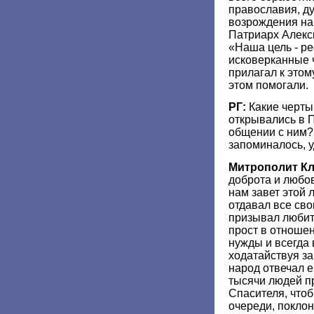
православия, д
возрождения на
Патриарх Алекс
«Наша цель - р
исковерканные 
прилагал к этом
этом помогали.
РГ:
Какие черты
открывались в 
общении с ним?
запоминалось, 
Митрополит К
доброта и любов
нам завет этой 
отдавал все сво
призывал любит
прост в отноше
нужды и всегда
ходатайствуя за
народ отвечал 
тысячи людей п
Спасителя, чтоб
очереди, поклон