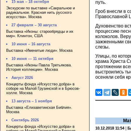
15 мая – 18 октября
путь.
Экскурсии по выставке «Сакральное и
Гроб внесли в с
радикальное. Красная нить русского
Православной Ц
искусства». Москва
27 февраля – 30 августа
Духовенство вс
процессию песн
Выставка «Иконы: старообрядцы и их
мир». Клинтон, США
колоколов. Вер
зажженными све
10 июня – 16 августа
слезы.
Выставка «Именитые люди». Москва
Улицы, по кото
10 июня — 11 октября
храма Христа С
Выставка «Иконы Павла Третьякова.
протяжении всег
История коллекции». Москва
выстроились ты
осеняли себя к
Август 2026
Концерты фонда «Искусство добра» в
соборе на Малой Грузинской и в Брюсов-
холле. Москва
13 августа – 1 ноября
Выставка «Елизаветинская Библия».
Москва
Сентябрь 2026
Ма
Концерты фонда «Искусство добра» в
10.12.2018 11:54
|
Б
соборе на Малой Грузинской и Брюсов-