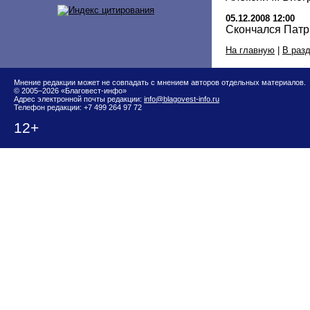
05.12.2008 12:00
Скончался Патри
На главную
|
В раз
Мнение редакции может не совпадать с мнением авторов отдельных материалов.
© 2005–2026 «Благовест-инфо»
Адрес электронной почты редакции:
info@blagovest-info.ru
Телефон редакции: +7 499 264 97 72
12+