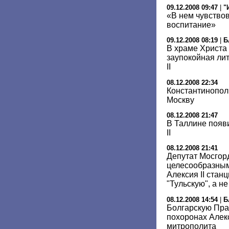
09.12.2008 09:47
|
"
«В нем чувство
воспитание»
09.12.2008 08:19
|
Б
В храме Христа
заупокойная ли
II
08.12.2008 22:34
Константинопол
Москву
08.12.2008 21:47
В Таллине появ
II
08.12.2008 21:41
Депутат Мосгор
целесообразным
Алексия II стан
"Тульскую", а н
08.12.2008 14:54
|
Б
Болгарскую Пра
похоронах Алекс
митрополита