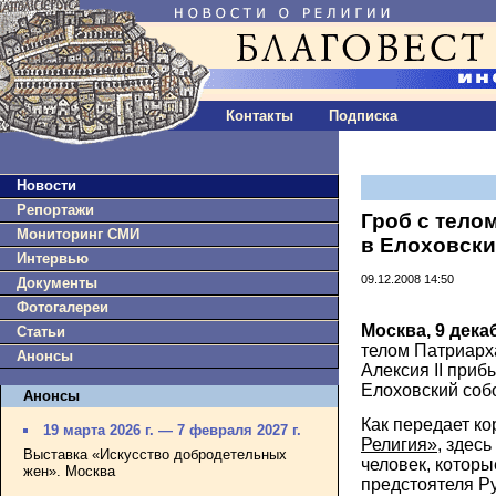
Контакты
Подписка
Новости
Репортажи
Гроб с телом
Мониторинг СМИ
в Елоховски
Интервью
09.12.2008 14:50
Документы
Фотогалереи
Москва, 9 дека
Статьи
телом Патриарх
Анонсы
Алексия II приб
Елоховский собо
Анонсы
Как передает к
19 марта 2026 г. — 7 февраля 2027 г.
Религия»
, здес
Выставка «Искусство добродетельных
человек, котор
жен». Москва
предстоятеля Р