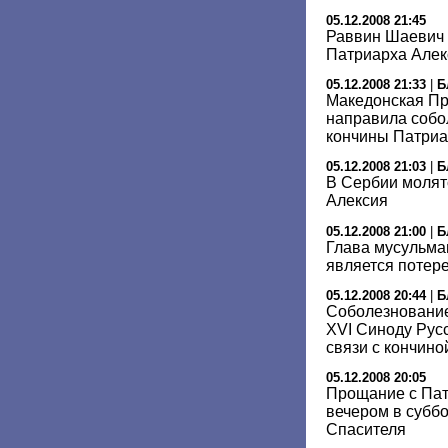
05.12.2008 21:45
Раввин Шаевич 
Патриарха Алек
05.12.2008 21:33
|
Б
Македонская П
направила собо
кончины Патриа
05.12.2008 21:03
|
Б
В Сербии молят
Алексия
05.12.2008 21:00
|
Б
Глава мусульман
является потер
05.12.2008 20:44
|
Б
Соболезнование
XVI Синоду Рус
связи с кончино
05.12.2008 20:05
Прощание с Пат
вечером в суббо
Спасителя