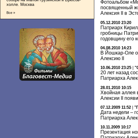
Фотоальбом «Мо
холле. Москва
посвященный жи
Алексия II в Эс
Все »
05.12.2010 23:20
Патриарх Кирил
гробницы Патри
годовщину его 
04.08.2010 14:23
В Йошкар-Оле о
Алексию II
10.06.2010 23:25
|
"
20 лет назад со
Патриарха Алекс
28.01.2010 10:15
Хвойная аллея 
Алексии II появ
07.12.2009 11:52
|
"
Дата недели – 
Патриарха Алекс
10.11.2009 10:17
Презентация но
Патриарху Алек