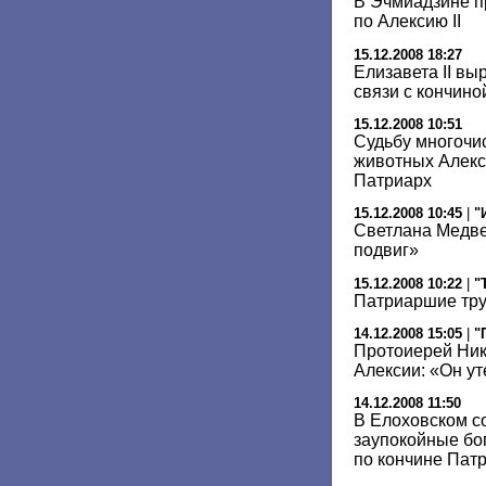
В Эчмиадзине п
по Алексию II
15.12.2008 18:27
Елизавета II вы
связи с кончин
15.12.2008 10:51
Судьбу многоч
животных Алекс
Патриарх
15.12.2008 10:45
|
"
Светлана Медве
подвиг»
15.12.2008 10:22
|
"
Патриаршие тр
14.12.2008 15:05
|
"
Протоиерей Ник
Алексии: «Он у
14.12.2008 11:50
В Елоховском с
заупокойные бо
по кончине Пат