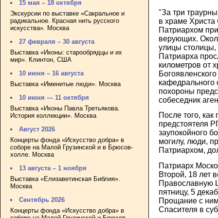
15 мая – 18 октября
"За три траурны
Экскурсии по выставке «Сакральное и
радикальное. Красная нить русского
в храме Христа 
искусства». Москва
Патриархом пр
верующих. Окол
27 февраля – 30 августа
улицы столицы, 
Выставка «Иконы: старообрядцы и их
Патриарха прос
мир». Клинтон, США
километров от 
Богоявленского 
10 июня – 16 августа
кафедрального с
Выставка «Именитые люди». Москва
похороны предст
10 июня — 11 октября
собеседник аген
Выставка «Иконы Павла Третьякова.
После того, как 
История коллекции». Москва
предстоятеля РП
Август 2026
заупокойного б
Концерты фонда «Искусство добра» в
могилу, люди, 
соборе на Малой Грузинской и в Брюсов-
Патриархом, дол
холле. Москва
Патриарх Моско
13 августа – 1 ноября
Второй, 18 лет
Выставка «Елизаветинская Библия».
Православную Ц
Москва
пятницу, 5 декаб
Сентябрь 2026
Прощание с ним
Спасителя в суб
Концерты фонда «Искусство добра» в
соборе на Малой Грузинской и Брюсов-