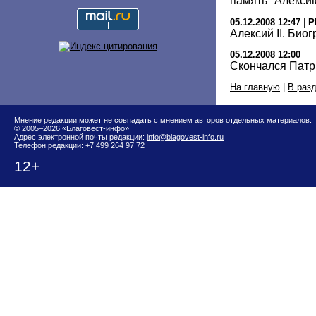
память" Алексию
05.12.2008 12:47
|
Р
Алексий II. Био
05.12.2008 12:00
Скончался Патри
На главную
|
В раз
Мнение редакции может не совпадать с мнением авторов отдельных материалов.
© 2005–2026 «Благовест-инфо»
Адрес электронной почты редакции:
info@blagovest-info.ru
Телефон редакции: +7 499 264 97 72
12+