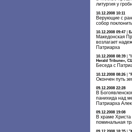
литургия у гроб
10.12.2008 10:11
Верующие с ран
собор поклонить
10.12.2008 09:47
|
Б
Македонская П
возлагает наде
Патриарха
10.12.2008 08:39
|
"
Herald Tribune», 
Беседа с Патри
10.12.2008 08:26
|
"
Окончен путь з
09.12.2008 22:28
В Богоявленско
панихида над м
Патриарха Алек
09.12.2008 19:08
В храме Христа
поминальная тр
09.12.2008 18:35
|
"