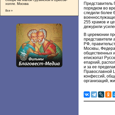
Представитель Г
холле. Москва
порядком во вр
Все »
следили более 
военнослужащих
255 храмов и ц
дежурили усиле
В церемонии пр
представители 
РФ, правительс
Москвы, Федера
общественных и
епископат Русс
епархий, распо
и за ее предела
Православной Ц
конфессий, общ
организаций, жи