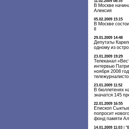
11.02.2009 08:35
В Москве начин
Алексия
05.02.2009 15:15
В Москве состо
II
29.01.2009 14:48
Депутаты Карели
одному из остр
23.01.2009 19:29
Телеканал «Вес
интервью Патри
ноября 2008 го
тележурналист
23.01.2009 11:52
В бюллетенях н
значатся 145 п
22.01.2009 16:55
Епископ Сыктыв
попросит новог
фонд памяти Але
14.01.2009 11:03
|
"