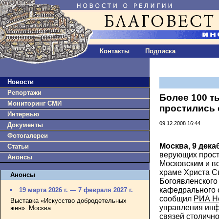
Контакты
Подписка
Новости
Репортажи
Более 100 
Мониторинг СМИ
простились с
Интервью
09.12.2008 16:44
Документы
Фотогалереи
Москва, 9 дека
Статьи
верующих прост
Анонсы
Московским и в
храме Христа С
Анонсы
Богоявленского 
кафедрального с
19 марта 2026 г. — 7 февраля 2027 г.
сообщил
РИА Н
Выставка «Искусство добродетельных
управления ин
жен». Москва
связей столичн