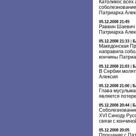
Католикос всех
соболезнование 
Патриарха Алек
05.12.2008 21:45
Раввин Шаевич 
Патриарха Алек
05.12.2008 21:33
|
Б
Македонская П
направила собо
кончины Патриа
05.12.2008 21:03
|
Б
В Сербии молят
Алексия
05.12.2008 21:00
|
Б
Глава мусульман
является потер
05.12.2008 20:44
|
Б
Соболезнование
XVI Синоду Рус
связи с кончино
05.12.2008 20:05
Прощание с Пат