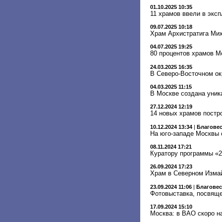
01.10.2025 10:35
11 храмов ввели в экс
09.07.2025 10:18
Храм Архистратига Мих
04.07.2025 19:25
80 процентов храмов М
24.03.2025 16:35
В Северо-Восточном ок
04.03.2025 11:15
В Москве создана уник
27.12.2024 12:19
14 новых храмов постро
10.12.2024 13:34
|
Благове
На юго-западе Москвы 
08.11.2024 17:21
Куратору программы «2
26.09.2024 17:23
Храм в Северном Измай
23.09.2024 11:06
|
Благове
Фотовыставка, посвяще
17.09.2024 15:10
Москва: в ВАО скоро н