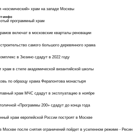
ся «космический» храм на западе Москвы
ст-инфо
сотый программный храм
рамов включат в московские кварталы реновации
строительство самого большого деревянного храма
омплекс в Зюзино сдадут в 2022 году
т храм в стиле академической византийской школы
ковь по образцу храма Ферапонтова монастыря
лавный храм МЧС сдадут в эксплуатацию в ноябре
оличной «Программы 200» сдадут до конца года
ный храм европейской России построят в Москве
в Москве после снятия ограничений пойдет в усиленном режиме - Ресин