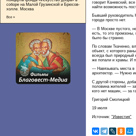
говорит Каневский, вс
соборе на Малой Грузинской и Брюсов-
найти возможность пос
холле. Москва
Бывший руководитель Н
Все »
городе просто нет.
— В Москве пустого, н
есть, то это промзоны,
было бы странно.
По словам Ткаченко, в
объект, с которого ран
всегда был природный к
же попали и храмы. И 
— Навязывать места в 
архитектор. — Нужно ис
С другой стороны, доб
половина жителей — за 
кого нет машин, — за г
Григорий Смолицкий
19 июля
Источник:
"Известия"