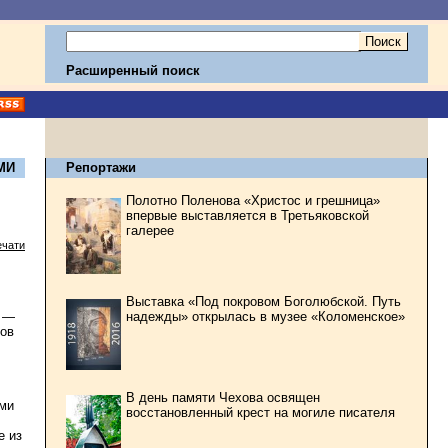
Расширенный поиск
МИ
Репортажи
Полотно Поленова «Христос и грешница»
впервые выставляется в Третьяковской
галерее
ечати
Выставка «Под покровом Боголюбской. Путь
надежды» открылась в музее «Коломенское»
а —
мов
В день памяти Чехова освящен
ами
восстановленный крест на могиле писателя
е из