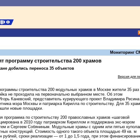
Мониторинг С
т программу строительства 200 храмов
жане добились переноса 35 объектов
Версия для п
рограммы строительства 200 модульных храмов в Москве жители 35 раз
ойка не проходила на первоначально выбранном месте. Об этом
Игорь Каневский, представитель курирующего проект Владимира Ресин
етника мэра Москвы и патриарха Кирилла по строительству. Для 35 хра
ашли новые площадки.
я программа по строительству 200 православных храмов «шаговой
циирована в 2010 году патриархом Кириллом и поддержана экс-мэром
тем и Сергеем Собяниным. Модульные храмы с одним или пятью купол
тных конструкций. Стоимость одного такого объекта площадью 49 кв. м
н рублей, сроки реализации — от 1 до 1,5 года, при этом финансировани