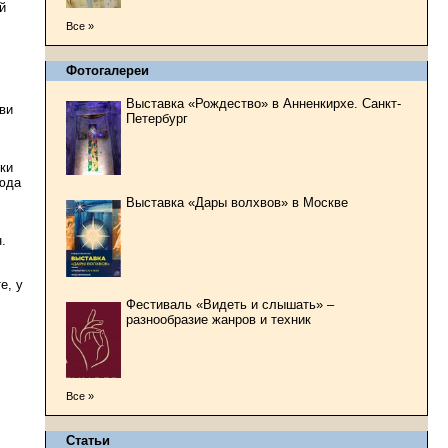
й
Все »
Фотогалереи
Выставка «Рождество» в Анненкирхе. Санкт-
ви
Петербург
ки
Сюда
Выставка «Дары волхвов» в Москве
.
е, у
Фестиваль «Видеть и слышать» –
разнообразие жанров и техник
Все »
Статьи