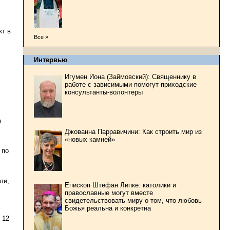
кт в
Все »
Интервью
Игумен Иона (Займовский): Священнику в
работе с зависимыми помогут приходские
консультанты-волонтеры
ы
Джованна Парравичини: Как строить мир из
«новых камней»
 по
ли,
Епископ Штефан Липке: католики и
православные могут вместе
свидетельствовать миру о том, что любовь
Божья реальна и конкретна
 12