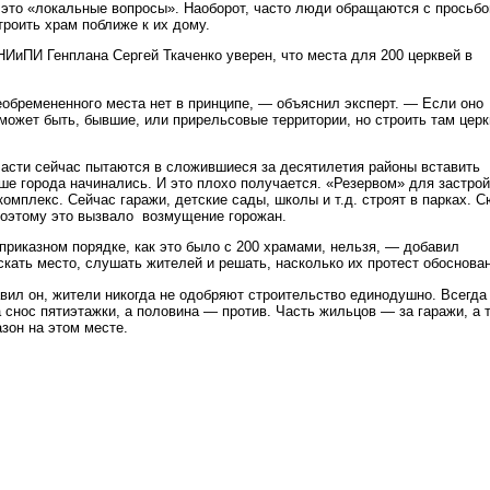
е это «локальные вопросы». Наоборот, часто люди обращаются с просьбо
троить храм поближе к их дому.
ИиПИ Генплана Сергей Ткаченко уверен, что места для 200 церквей в
еобремененного места нет в принципе, — объяснил эксперт. — Если оно
 может быть, бывшие, или прирельсовые территории, но строить там церк
ласти сейчас пытаются в сложившиеся за десятилетия районы вставить
ьше города начинались. И это плохо получается. «Резервом» для застрой
омплекс. Сейчас гаражи, детские сады, школы и т.д. строят в парках. 
поэтому это вызвало возмущение горожан.
приказном порядке, как это было с 200 храмами, нельзя, — добавил
кать место, слушать жителей и решать, насколько их протест обоснован
авил он, жители никогда не одобряют строительство единодушно. Всегда
снос пятиэтажки, а половина — против. Часть жильцов — за гаражи, а т
азон на этом месте.