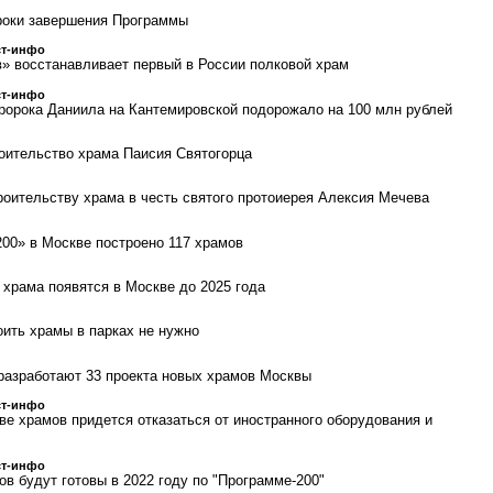
роки завершения Программы
ст-инфо
» восстанавливает первый в России полковой храм
ст-инфо
ророка Даниила на Кантемировской подорожало на 100 млн рублей
оительство храма Паисия Святогорца
троительству храма в честь святого протоиерея Алексия Мечева
200» в Москве построено 117 храмов
храма появятся в Москве до 2025 года
оить храмы в парках не нужно
разработают 33 проекта новых храмов Москвы
ст-инфо
ве храмов придется отказаться от иностранного оборудования и
ст-инфо
в будут готовы в 2022 году по "Программе-200"