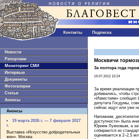
Контакты
Подписка
Новости
Репортажи
Москвичи тормозя
Мониторинг СМИ
За полтора года горо
Интервью
19.07.2012 10:24
Документы
Фотогалереи
За время реализации п
Статьи
добивались, чтобы стр
«Известиям» сообщил 
Анонсы
депутата Госдумы, сов
сейчас ищут или уже н
Анонсы
Напомним, десятилетня
19 марта 2026 г. — 7 февраля 2027
доступности» была ини
г.
Юрием Лужковым, а за
собираются из стандар
Выставка «Искусство добродетельных
оценивается в 2–2,5 мл
жен». Москва