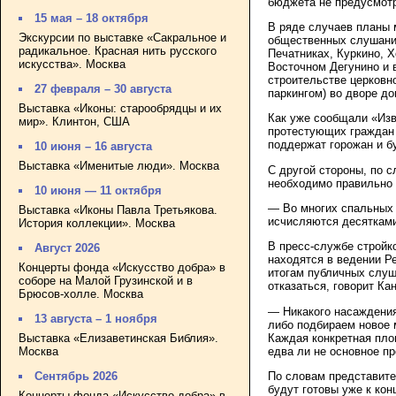
бюджета не предусмотр
15 мая – 18 октября
В ряде случаев планы 
Экскурсии по выставке «Сакральное и
общественных слушаний
радикальное. Красная нить русского
Печатниках, Куркино, 
искусства». Москва
Восточном Дегунино и 
строительстве церковн
27 февраля – 30 августа
паркингом) во дворе д
Выставка «Иконы: старообрядцы и их
Как уже сообщали «Изв
мир». Клинтон, США
протестующих граждан 
поддержат горожан и б
10 июня – 16 августа
Выставка «Именитые люди». Москва
C другой стороны, по 
необходимо правильно 
10 июня — 11 октября
— Во многих спальных 
Выставка «Иконы Павла Третьякова.
исчисляются десятками,
История коллекции». Москва
В пресс-службе стройк
Август 2026
находятся в ведении Р
Концерты фонда «Искусство добра» в
итогам публичных слуш
соборе на Малой Грузинской и в
отказаться, говорит Ка
Брюсов-холле. Москва
— Никакого насаждения
13 августа – 1 ноября
либо подбираем новое 
Каждая конкретная пло
Выставка «Елизаветинская Библия».
едва ли не основное п
Москва
По словам представител
Сентябрь 2026
будут готовы уже к кон
Концерты фонда «Искусство добра» в