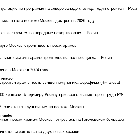
плуатацию по программе на северо-западе столицы, один строится – Рес
аила на юго-востоке Москвы достроят в 2026 году
осквы строятся на народные пожертвования – Ресин
руге Москвы строят шесть новых храмов
альная система храмостроительства полного цикла – Ресин
ено в Москве в 2024 году
ст-инфо
строится храм в честь священномученика Серафима (Чичагова)
00 храмов» Владимиру Ресину присвоено звание Героя Труда РФ
лове станет крупнейшим на востоке Москвы
ст-инфо
нная новым храмам Москвы, открылась на Гоголевском бульваре
ачнется строительство двух новых храмов