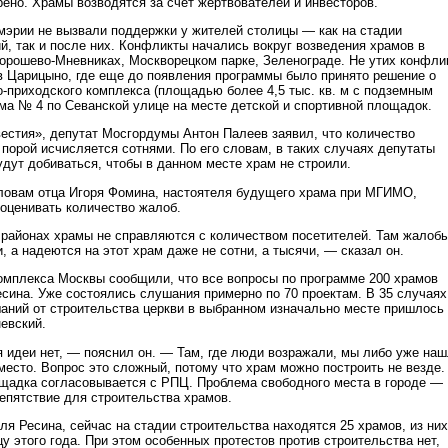
ено. Храмы возводятся за счет жертвователей и инвесторов.
мэрии не вызвали поддержки у жителей столицы — как на стадии
, так и после них. Конфликты начались вокруг возведения храмов в
Хорошево-Мневниках, Москворецком парке, Зеленограде. Не утих конфли
в Царицыно, где еще до появления программы было принято решение о
о-приходского комплекса (площадью более 4,5 тыс. кв. м с подземным
ома № 4 по Севанской улице на месте детской и спортивной площадок.
естия», депутат Мосгордумы Антон Палеев заявил, что количество
порой исчисляется сотнями. По его словам, в таких случаях депутаты
удут добиваться, чтобы в данном месте храм не строили.
словам отца Игоря Фомина, настоятеля будущего храма при МГИМО,
оценивать количество жалоб.
районах храмы не справляются с количеством посетителей. Там жалоб
 а надеются на этот храм даже не сотни, а тысячи, — сказал он.
омплекса Москвы сообщили, что все вопросы по программе 200 храмов
есина. Уже состоялись слушания примерно по 70 проектам. В 35 случаях
аний от строительства церкви в выбранном изначально месте пришлось
невский.
 идеи нет, — пояснил он. — Там, где люди возражали, мы либо уже наш
место. Вопрос это сложный, потому что храм можно построить не везде.
щадка согласовывается с РПЦ. Проблема свободного места в городе —
репятствие для строительства храмов.
я Ресина, сейчас на стадии строительства находятся 25 храмов, из них
цу этого года. При этом особенных протестов против строительства нет,