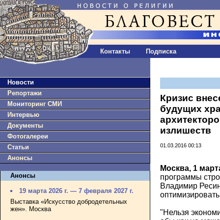
Контакты
Подписка
Новости
Репортажи
Кризис внес
Мониторинг СМИ
будущих хр
Интервью
архитекторо
Документы
излишеств
Фотогалереи
01.03.2016 00:13
Статьи
Анонсы
Москва, 1 март
Анонсы
программы стро
Владимир Ресин
19 марта 2026 г. — 7 февраля 2027 г.
оптимизировать 
Выставка «Искусство добродетельных
жен». Москва
"Нельзя экономи