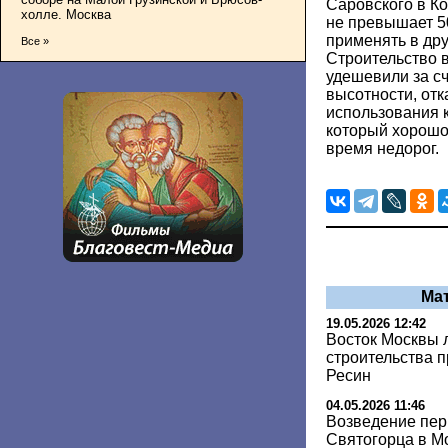
Саровского в Ко
холле. Москва
не превышает 50
применять в др
Все »
Строительство в
удешевили за с
высотности, отк
использования 
который хорошо 
время недорог.
Ма
19.05.2026 12:42
Восток Москвы 
строительства 
Ресин
04.05.2026 11:46
Возведение пер
Святогорца в Мо