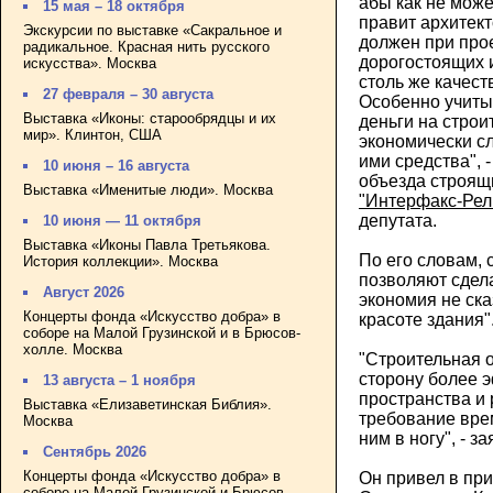
абы как не може
15 мая – 18 октября
правит архитект
Экскурсии по выставке «Сакральное и
должен при про
радикальное. Красная нить русского
дорогостоящих 
искусства». Москва
столь же качест
27 февраля – 30 августа
Особенно учитыв
Выставка «Иконы: старообрядцы и их
деньги на строи
мир». Клинтон, США
экономически с
ими средства", 
10 июня – 16 августа
объезда строящ
Выставка «Именитые люди». Москва
"Интерфакс-Рел
депутата.
10 июня — 11 октября
Выставка «Иконы Павла Третьякова.
По его словам,
История коллекции». Москва
позволяют сдела
Август 2026
экономия не ск
Концерты фонда «Искусство добра» в
красоте здания"
соборе на Малой Грузинской и в Брюсов-
холле. Москва
"Строительная о
сторону более 
13 августа – 1 ноября
пространства и 
Выставка «Елизаветинская Библия».
требование вре
Москва
ним в ногу", - з
Сентябрь 2026
Концерты фонда «Искусство добра» в
Он привел в пр
соборе на Малой Грузинской и Брюсов-