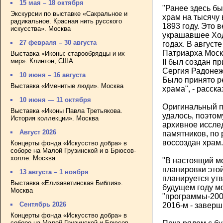
15 мая – 18 октября
"Ранее здесь б
Экскурсии по выставке «Сакральное и
храм на тысячу
радикальное. Красная нить русского
1893 году. Это 
искусства». Москва
украшавшее Ход
27 февраля – 30 августа
годах. В август
Патриарха Моск
Выставка «Иконы: старообрядцы и их
мир». Клинтон, США
II был создан п
Сергия Радонеж
10 июня – 16 августа
Было принято р
Выставка «Именитые люди». Москва
храма", - расска
10 июня — 11 октября
Оригинальный п
Выставка «Иконы Павла Третьякова.
удалось, поэтом
История коллекции». Москва
архивное иссле
Август 2026
памятников, по 
воссоздан храм.
Концерты фонда «Искусство добра» в
соборе на Малой Грузинской и в Брюсов-
холле. Москва
"В настоящий м
планировки это
13 августа – 1 ноября
планируется утв
Выставка «Елизаветинская Библия».
будущем году мо
Москва
"программы-200"
Сентябрь 2026
2016-м - заверши
Концерты фонда «Искусство добра» в
соборе на Малой Грузинской и Брюсов-