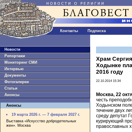
Контакты
Подписка
Новости
Репортажи
Храм Сергия
Мониторинг СМИ
Ходынке пла
Интервью
2016 году
Документы
22.10.2014 15:34
Фотогалереи
Статьи
Москва, 22 окт
Анонсы
честь преподоб
Ходынском поле
Анонсы
течение двух ле
19 марта 2026 г. — 7 февраля 2027 г.
среду депутат 
курирующий про
Выставка «Искусство добродетельных
жен». Москва
православных х