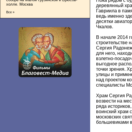
Пока рядом с б
холле. Москва
деревянный хра
Гавриила в памя
Все »
ведь именно зде
десятки авиатор
Чкалов.
В начале 2014 
строительстве 
Сергия Радонеж
для него, наход
взлетно-посадо
выгодное распо
точки зрения. Х
улицы и примкне
над проектом ко
специалисты Мо
Храм Сергия Ра
возвести на ме
ряда историков
воинский храм 
московских свя
большевиками в