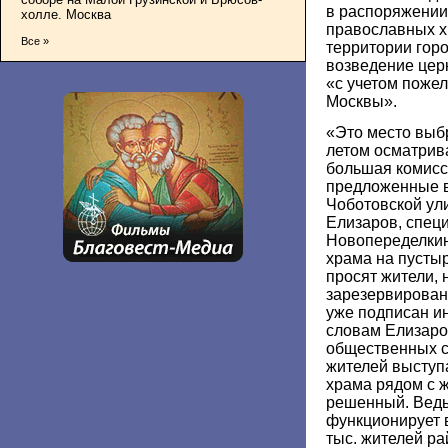
в распоряжении
холле. Москва
православных х
Все »
территории горо
возведение цер
«с учетом поже
Москвы».
«Это место выбр
летом осматрив
большая комисс
предложенные в
Чоботовской ул
Елизаров, спец
Новопеределкин
храма на пустыр
просят жители, 
зарезервирован
уже подписан и
словам Елизаров
общественных 
жителей выступ
храма рядом с 
решенный. Ведь
функционирует в
тыс. жителей ра