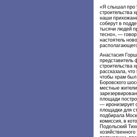
«Я слышал про 
строительства х
наши прихожане 
соберут в подде
тысячи людей п
тесно», — говор
настоятель нов
располагающего
Анастасия Горш
представитель 
строительства 
рассказала, что
чтобы храм был
Боровского шос
местные жители,
зарезервирован
площади постро
— иронизирует 
площадки для с
подбирала Моск
комиссия, в кот
Подольский Тих
хозяйственного