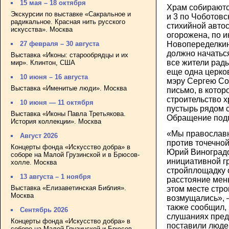
15 мая – 18 октября
Храм собираютс
Экскурсии по выставке «Сакральное и
и 3 по Чоботовс
радикальное. Красная нить русского
стихийной авто
искусства». Москва
огорожена, по 
Новопеределкин
27 февраля – 30 августа
должно начаться
Выставка «Иконы: старообрядцы и их
все жители рады
мир». Клинтон, США
еще одна церко
10 июня – 16 августа
мэру Сергею Со
Выставка «Именитые люди». Москва
письмо, в котор
строительство х
10 июня — 11 октября
пустырь рядом 
Выставка «Иконы Павла Третьякова.
Обращение подп
История коллекции». Москва
«Мы православн
Август 2026
против точечной
Концерты фонда «Искусство добра» в
Юрий Виноградо
соборе на Малой Грузинской и в Брюсов-
инициативной г
холле. Москва
стройплощадку 
13 августа – 1 ноября
расстояние мен
Выставка «Елизаветинская Библия».
этом месте стро
Москва
возмущались», 
также сообщил,
Сентябрь 2026
слушаниях пред
Концерты фонда «Искусство добра» в
поставили люде
соборе на Малой Грузинской и Брюсов-