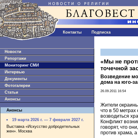
Контакты
Подписка
Новости
Репортажи
«Мы не прот
Мониторинг СМИ
точечной за
Интервью
Возведение мо
Документы
дома на юго-з
Фотогалереи
26.09.2011 16:54
Статьи
Анонсы
Жители окраины
Анонсы
что в 50 метрах 
возводиться хра
19 марта 2026 г. — 7 февраля 2027 г.
Конфликт возни
Выставка «Искусство добродетельных
говорят, что он
жен». Москва
против храма, а