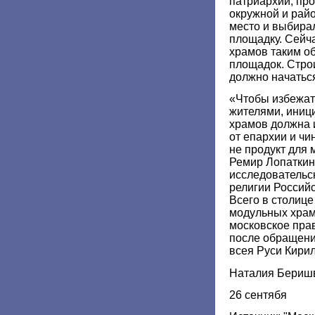
патриархии, пр
окружной и рай
место и выбира
площадку. Сейч
храмов таким о
площадок. Стро
должно начаться
«Чтобы избежат
жителями, иниц
храмов должна и
от епархии и чи
не продукт для 
Ремир Лопаткин
исследовательс
религии Россий
Всего в столиц
модульных храм
московское пра
после обращени
всея Руси Кирил
Наталия Бериш
26 сентябя