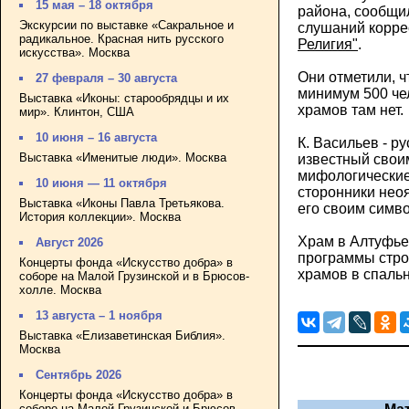
15 мая – 18 октября
района, сообщил
Экскурсии по выставке «Сакральное и
слушаний корр
радикальное. Красная нить русского
Религия"
.
искусства». Москва
Они отметили, 
27 февраля – 30 августа
минимум 500 че
Выставка «Иконы: старообрядцы и их
храмов там нет.
мир». Клинтон, США
10 июня – 16 августа
К. Васильев - р
Выставка «Именитые люди». Москва
известный свои
мифологические
10 июня — 11 октября
сторонники нео
Выставка «Иконы Павла Третьякова.
его своим симв
История коллекции». Москва
Храм в Алтуфье
Август 2026
программы стро
Концерты фонда «Искусство добра» в
храмов в спаль
соборе на Малой Грузинской и в Брюсов-
холле. Москва
13 августа – 1 ноября
Выставка «Елизаветинская Библия».
Москва
Сентябрь 2026
Концерты фонда «Искусство добра» в
соборе на Малой Грузинской и Брюсов-