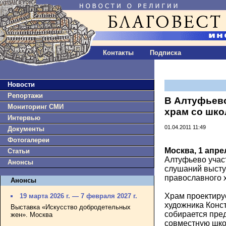
Контакты
Подписка
Новости
Репортажи
В Алтуфьев
Мониторинг СМИ
храм со шко
Интервью
01.04.2011 11:49
Документы
Фотогалереи
Москва, 1 апре
Статьи
Алтуфьево учас
Анонсы
слушаний высту
православного х
Анонсы
Храм проектиру
19 марта 2026 г. — 7 февраля 2027 г.
художника Конс
Выставка «Искусство добродетельных
собирается пре
жен». Москва
совместную шко