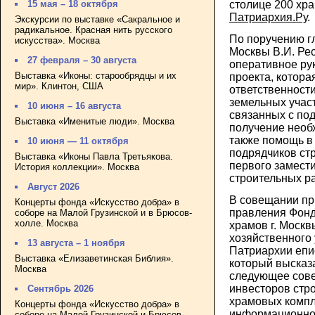
столице 200 хр
15 мая – 18 октября
Патриархия.Ру
.
Экскурсии по выставке «Сакральное и
радикальное. Красная нить русского
По поручению г
искусства». Москва
Москвы В.И. Ре
27 февраля – 30 августа
оперативное ру
Выставка «Иконы: старообрядцы и их
проекта, котора
мир». Клинтон, США
ответственност
земельных учас
10 июня – 16 августа
связанных с под
Выставка «Именитые люди». Москва
получение необ
также помощь в
10 июня — 11 октября
подрядчиков ст
Выставка «Иконы Павла Третьякова.
первого замест
История коллекции». Москва
строительных р
Август 2026
В совещании пр
Концерты фонда «Искусство добра» в
правления Фонд
соборе на Малой Грузинской и в Брюсов-
холле. Москва
храмов г. Москв
хозяйственного
13 августа – 1 ноября
Патриархии епи
Выставка «Елизаветинская Библия».
который высказ
Москва
следующее сове
инвесторов стр
Сентябрь 2026
храмовых компле
Концерты фонда «Искусство добра» в
информационное
соборе на Малой Грузинской и Брюсов-