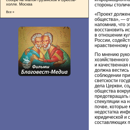
холле. Москва
стороны столичн
Все »
«Проект должен
общества», ― о
напомнив, что 
восстановить и
в отношении ку
России, содейс
нравственному 
По мнению руко
хозяйственного
и качественная
должна вестись
соблюдении при
светскости госу
дела Церкви, с
общества вокруг
предотвращать
спекуляции на 
почве, которые 
недостатка инф
юридической и 
составляющих п