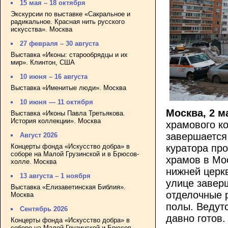
15 мая – 18 октября
Экскурсии по выставке «Сакральное и
радикальное. Красная нить русского
искусства». Москва
27 февраля – 30 августа
Выставка «Иконы: старообрядцы и их
мир». Клинтон, США
10 июня – 16 августа
Выставка «Именитые люди». Москва
10 июня — 11 октября
Москва, 2 м
Выставка «Иконы Павла Третьякова.
История коллекции». Москва
храмового ко
завершается
Август 2026
Концерты фонда «Искусство добра» в
куратора пр
соборе на Малой Грузинской и в Брюсов-
храмов в Мо
холле. Москва
нижней церк
13 августа – 1 ноября
улице заверш
Выставка «Елизаветинская Библия».
отделочные 
Москва
полы. Ведут
Сентябрь 2026
давно готов.
Концерты фонда «Искусство добра» в
соборе на Малой Грузинской и Брюсов-