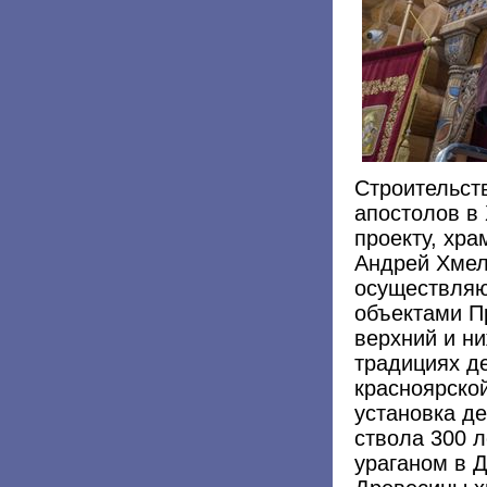
Строительств
апостолов в
проекту, хра
Андрей Хмел
осуществляю
объектами П
верхний и н
традициях де
красноярско
установка де
ствола 300 л
ураганом в 