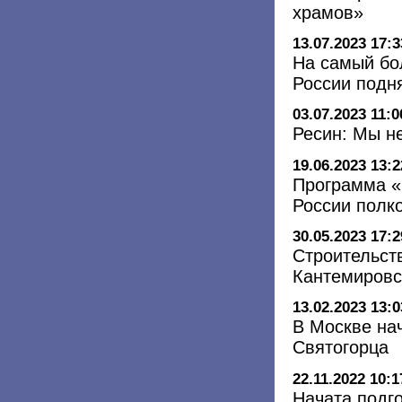
храмов»
13.07.2023 17:3
На самый бо
России подня
03.07.2023 11:0
Ресин: Мы н
19.06.2023 13:2
Программа «
России полк
30.05.2023 17:2
Строительст
Кантемировс
13.02.2023 13:0
В Москве на
Святогорца
22.11.2022 10:1
Начата подго