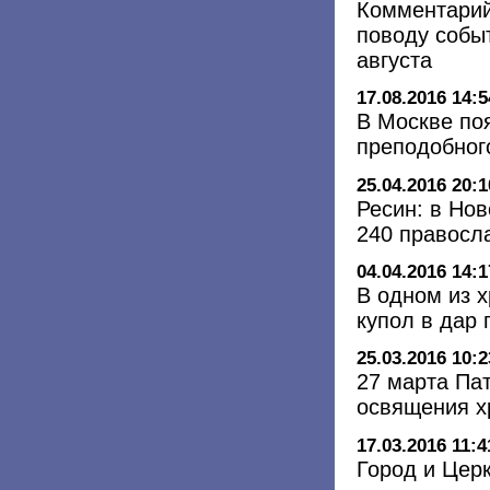
Комментарий
поводу событ
августа
17.08.2016 14:5
В Москве по
преподобног
25.04.2016 20:1
Ресин: в Но
240 правосл
04.04.2016 14:1
В одном из 
купол в дар 
25.03.2016 10:2
27 марта Па
освящения х
17.03.2016 11:4
Город и Цер