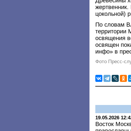
Древесины хв
жертвенник. 
цокольной) 
По словам В
территории 
освящения в
освящен пок
инфо» в пре
Фото Пресс-сл
19.05.2026 12:4
Восток Моск
православны