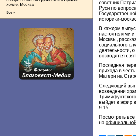
советник Патри
холле. Москва
Руси по вопроса
Все »
Государственно
историки-москв
В каждом выпус
настоятелями и
Москвы, рассказ
социального сл
деятельности, о
возводятся свят
Последняя пере
прихода в чест
Матери на Стар
Следующий вып
возведении хра
Тримифунтского
выйдет в эфир в
9.15.
Посмотреть все
на
официальной