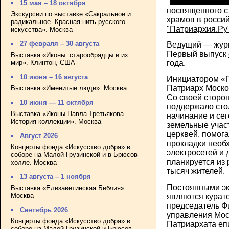
15 мая – 18 октября
посвященного с
Экскурсии по выставке «Сакральное и
храмов в росси
радикальное. Красная нить русского
"Патриархия.Ру
искусства». Москва
27 февраля – 30 августа
Ведущий — журн
Первый выпуск
Выставка «Иконы: старообрядцы и их
мир». Клинтон, США
года.
10 июня – 16 августа
Инициатором «
Патриарх Моско
Выставка «Именитые люди». Москва
Со своей сторо
10 июня — 11 октября
поддержало сто
Выставка «Иконы Павла Третьякова.
начинание и се
История коллекции». Москва
земельные участ
церквей, помог
Август 2026
прокладки необ
Концерты фонда «Искусство добра» в
электросетей и 
соборе на Малой Грузинской и в Брюсов-
планируется из 
холле. Москва
тысяч жителей.
13 августа – 1 ноября
Постоянными э
Выставка «Елизаветинская Библия».
Москва
являются кура
председатель Ф
Сентябрь 2026
управления Мос
Концерты фонда «Искусство добра» в
Патриархата еп
соборе на Малой Грузинской и Брюсов-