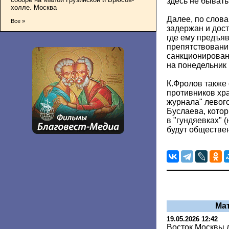
здесь не бывать
холле. Москва
Далее, по слова
Все »
задержан и дос
где ему предъя
препятствован
санкционирован
на понедельник 
К.Фролов также 
противников хр
журнала" левог
Буслаева, котор
в "гундяевках" 
будут обществе
Ма
19.05.2026 12:42
Восток Москвы 