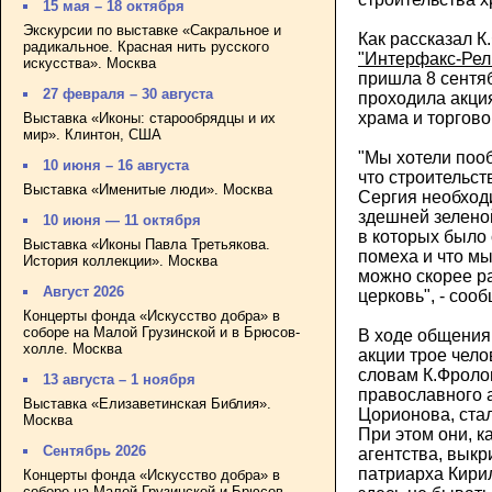
15 мая – 18 октября
Экскурсии по выставке «Сакральное и
Как рассказал 
радикальное. Красная нить русского
"Интерфакс-Рел
искусства». Москва
пришла 8 сентяб
27 февраля – 30 августа
проходила акци
храма и торгово
Выставка «Иконы: старообрядцы и их
мир». Клинтон, США
"Мы хотели пооб
10 июня – 16 августа
что строительс
Выставка «Именитые люди». Москва
Сергия необход
здешней зеленой
10 июня — 11 октября
в которых было 
Выставка «Иконы Павла Третьякова.
помеха и что мы
История коллекции». Москва
можно скорее р
Август 2026
церковь", - соо
Концерты фонда «Искусство добра» в
соборе на Малой Грузинской и в Брюсов-
В ходе общения
холле. Москва
акции трое чело
словам К.Фроло
13 августа – 1 ноября
православного 
Выставка «Елизаветинская Библия».
Цорионова, стал
Москва
При этом они, к
Сентябрь 2026
агентства, выкр
патриарха Кирил
Концерты фонда «Искусство добра» в
соборе на Малой Грузинской и Брюсов-