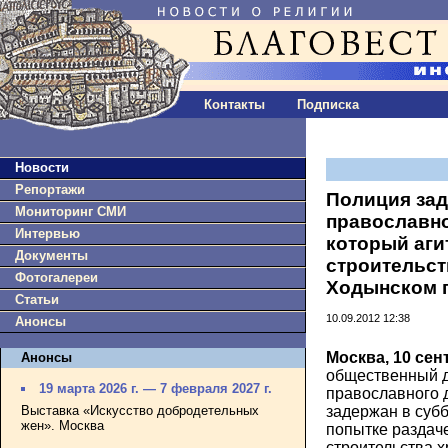
Контакты
Подписка
Новости
Репортажи
Полиция зад
Мониторинг СМИ
православно
Интервью
который аги
Документы
строительст
Фотогалереи
Ходынском 
Статьи
10.09.2012 12:38
Анонсы
Москва, 10 сен
Анонсы
общественный д
19 марта 2026 г. — 7 февраля 2027 г.
православного 
Выставка «Искусство добродетельных
задержан в субб
жен». Москва
попытке раздач
строительства 