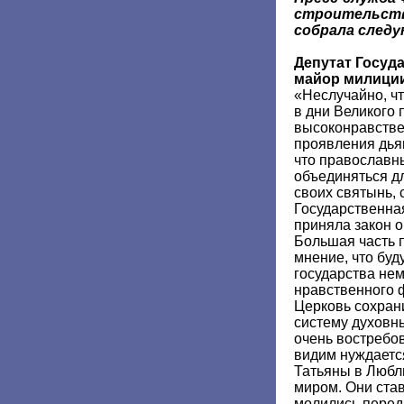
строительств
собрала след
Депутат Госуд
майор милиции
«Неслучайно, ч
в дни Великого 
высоконравстве
проявления дья
что православн
объединяться дл
своих святынь, 
Государственна
приняла закон о
Большая часть 
мнение, что буд
государства не
нравственного 
Церковь сохран
систему духовны
очень востребо
видим нуждаетс
Татьяны в Любл
миром. Они став
молились перед 