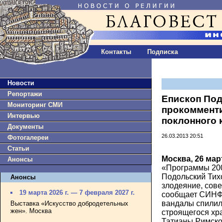
Контакты
Подписка
Новости
Репортажи
Епископ Под
Мониторинг СМИ
прокоммент
Интервью
поклонного 
Документы
26.03.2013 20:51
Фотогалереи
Статьи
Москва, 26 мар
Анонсы
«Программы 200
Подольский Тих
Анонсы
злодеяние, сов
19 марта 2026 г. — 7 февраля 2027 г.
сообщает СИНФО
вандалы спилил
Выставка «Искусство добродетельных
жен». Москва
строящегося хр
Татианы Римско