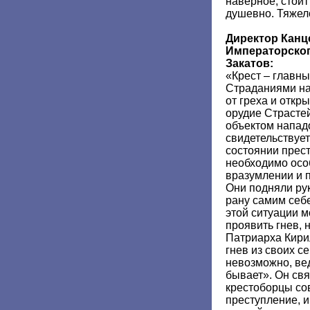
наверное, стоит
душевно. Тяжело
Директор Канц
Императорског
Закатов:
«Крест – главны
Страданиями на
от греха и откры
орудие Страсте
объектом напад
свидетельствуе
состоянии прес
необходимо осо
вразумлении и 
Они подняли рук
рану самим себ
этой ситуации м
проявить гнев, 
Патриарха Кири
гнев из своих с
невозможно, ве
бывает». Он свя
крестоборцы со
преступление, и