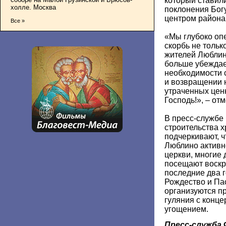
который ставил
холле. Москва
поклонения Бог
центром района
Все »
«Мы глубоко оп
скорбь не тольк
жителей Люблин
больше убежда
необходимости 
и возвращении 
утраченных цен
Господь!», – от
В пресс-службе
строительства х
подчеркивают, 
Люблино активн
церкви, многие
посещают воскр
последние два 
Рождество и Па
организуются п
гуляния с конц
угощением.
Пресс-служба 