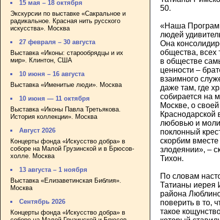
15 мая – 18 октября
50.
Экскурсии по выставке «Сакральное и
радикальное. Красная нить русского
«Наша Программ
искусства». Москва
людей удивител
27 февраля – 30 августа
Она консолидир
общества, всех 
Выставка «Иконы: старообрядцы и их
мир». Клинтон, США
в обществе сам
ценности – бра
10 июня – 16 августа
взаимного служ
Выставка «Именитые люди». Москва
даже там, где х
собирается на 
10 июня — 11 октября
Москве, о своей
Выставка «Иконы Павла Третьякова.
Краснодарской 
История коллекции». Москва
любовью и моли
Август 2026
поклонный крест
скорбим вместе
Концерты фонда «Искусство добра» в
соборе на Малой Грузинской и в Брюсов-
злодеянии», – с
холле. Москва
Тихон.
13 августа – 1 ноября
По словам наст
Выставка «Елизаветинская Библия».
Татианы иерея 
Москва
района Люблино 
Сентябрь 2026
поверить в то, ч
такое кощунство
Концерты фонда «Искусство добра» в
соборе на Малой Грузинской и Брюсов-