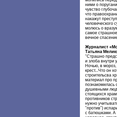
ними о поруган
чувство глубоча
что правоохран
накажут преступ
человеческого с
молюсь о вразу
самое страшное
вечное спасени
Журналист «М
Татьяна Мелик
"Страшно предс
и злоба внутри 
Ночью, в мороз,
крест...Что он х
строительсва хр
материал про п
познакомилась 
душевными людь
стоящихся храмо
противников стр
нужно учитыват
"против") испар
с батюшками. А 