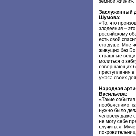
земной жизни».
Заслуженный д
Шумова:
«То, что произо
злодеяния – эт
российскому общ
есть свой спаси
его душе. Мне и
живущих без Бог
страшные вещи.
молиться о заб
совершающих б
преступления в
ужаса своих де
Народная арти
Васильева:
«Такие события
необъяснимо, ка
нужно было дел
человеку даже с
не могу себе пр
случиться. Муче
покровительница