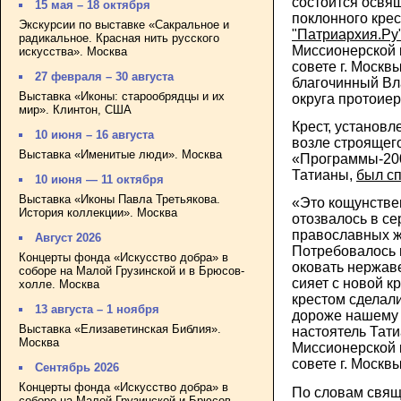
состоится освя
15 мая – 18 октября
поклонного крес
Экскурсии по выставке «Сакральное и
"Патриархия.Ру
радикальное. Красная нить русского
Миссионерской 
искусства». Москва
совете г. Москв
27 февраля – 30 августа
благочинный Вл
Выставка «Иконы: старообрядцы и их
округа протоие
мир». Клинтон, США
Крест, установл
10 июня – 16 августа
возле строящег
Выставка «Именитые люди». Москва
«Программы-200
Татианы,
был с
10 июня — 11 октября
Выставка «Иконы Павла Третьякова.
«Это кощунстве
История коллекции». Москва
отозвалось в се
православных ж
Август 2026
Потребовалось 
Концерты фонда «Искусство добра» в
оковать нержав
соборе на Малой Грузинской и в Брюсов-
сияет с новой кр
холле. Москва
крестом сделал
13 августа – 1 ноября
дороже нашему 
Выставка «Елизаветинская Библия».
настоятель Тати
Москва
Миссионерской 
совете г. Москв
Сентябрь 2026
Концерты фонда «Искусство добра» в
По словам свящ
соборе на Малой Грузинской и Брюсов-