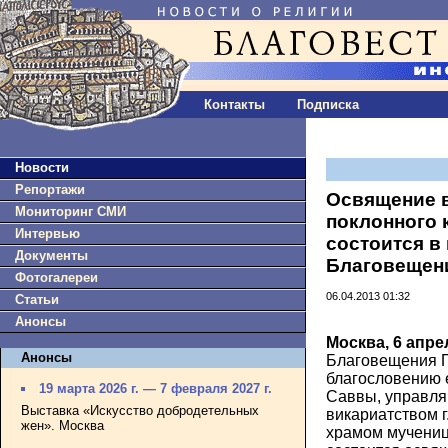
Контакты
Подписка
Новости
Репортажи
Освящение 
Мониторинг СМИ
поклонного 
Интервью
состоится в
Документы
Благовещен
Фотогалереи
06.04.2013 01:32
Статьи
Анонсы
Москва, 6 апре
Анонсы
Благовещения П
благословению 
19 марта 2026 г. — 7 февраля 2027 г.
Саввы, управл
Выставка «Искусство добродетельных
викариатством г
жен». Москва
храмом мучени