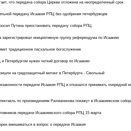
гает, что передача собора Церкви отложена на неопределенный срок
ильной передачу Исаакия РПЦ без одобрения петербуржцев
росил Путина приостановить передачу собора РПЦ
а зарегистрировал инициативную группу референдума по Исаакию
имет традиционное пасхальное богослужение
и Петербургом нужен четкий договор по Исаакию
пришли на градозащитный митинг в Петербурге - Смольный
незаконности передачи Исаакия РПЦ и отказался принимать очередной и
пектакль по произведениям Рахманинова покажут в Исаакиевском собор
отивников передачи Исаакиевского собора РПЦ 15 марта
ерен вмешиваться в вопрос о передаче Исаакия