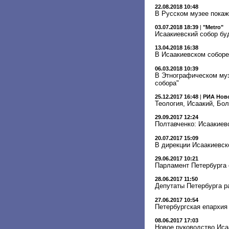
22.08.2018 10:48
В Русском музее покаж
03.07.2018 18:39
|
"Metro"
Исаакиевский собор бу
13.04.2018 16:38
В Исаакиевском соборе
06.03.2018 10:39
В Этнографическом муз
собора"
25.12.2017 16:48
|
РИА Нов
Теология, Исаакий, Бол
29.09.2017 12:24
Полтавченко: Исаакиев
20.07.2017 15:09
В дирекции Исаакиевск
29.06.2017 10:21
Парламент Петербурга 
28.06.2017 11:50
Депутаты Петербурга р
27.06.2017 10:54
Петербургская епархия
08.06.2017 17:03
Новое руководство Иса