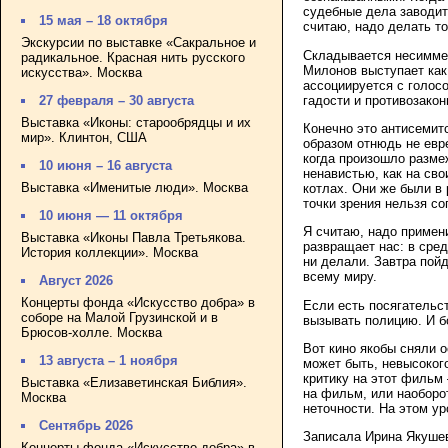
судебные дела заводить
15 мая – 18 октября
считаю, надо делать то
Экскурсии по выставке «Сакральное и
Складывается несиммет
радикальное. Красная нить русского
Милонов выступает как
искусства». Москва
ассоциируется с голосо
гадости и противозако
27 февраля – 30 августа
Выставка «Иконы: старообрядцы и их
Конечно это антисемит
мир». Клинтон, США
образом отнюдь не евре
когда произошло размеж
10 июня – 16 августа
ненавистью, как на сво
Выставка «Именитые люди». Москва
котлах. Они же были в 
точки зрения нельзя с
10 июня — 11 октября
Я считаю, надо примен
Выставка «Иконы Павла Третьякова.
развращает нас: в сре
История коллекции». Москва
ни делали. Завтра пой
всему миру.
Август 2026
Концерты фонда «Искусство добра» в
Если есть посягательст
соборе на Малой Грузинской и в
вызывать полицию. И б
Брюсов-холле. Москва
Вот кино якобы сняли о
13 августа – 1 ноября
может быть, невысоког
критику на этот фильм 
Выставка «Елизаветинская Библия».
на фильм, или наоборот
Москва
неточности. На этом ур
Сентябрь 2026
Записала Ирина Якуше
Концерты фонда «Искусство добра» в