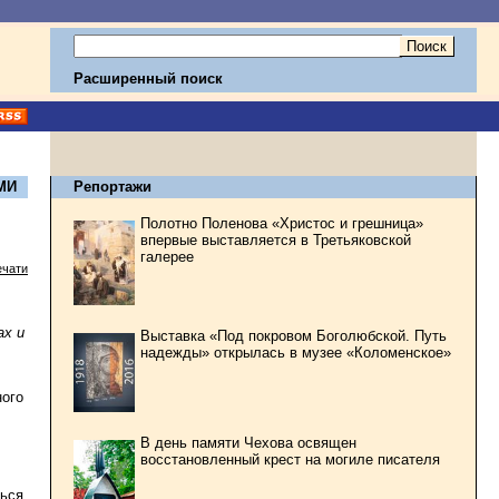
Расширенный поиск
МИ
Репортажи
Полотно Поленова «Христос и грешница»
впервые выставляется в Третьяковской
галерее
ечати
ах и
Выставка «Под покровом Боголюбской. Путь
надежды» открылась в музее «Коломенское»
ного
В день памяти Чехова освящен
восстановленный крест на могиле писателя
ься,