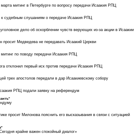
марта митинг в Петербурге по вопросу передачи Исаакия РПЦ
и к судебным слушаниям о передаче Исаакия РПЦ
 уголовное дело об оскорблении чувств верующих из-за акции в Исаакии
н просит Медведева не передавать Исаакий Церкви
 митинг по поводу передачи Исаакия РПЦ
рга отклонил первый иск против передачи Исаакия РПЦ
щей трех апостолов передали в дар Исаакиевскому собору
Исаакия РПЦ подали заявку на референдум
сантъ"
ендуму
тике просит Милонова пояснить его высказывания в связи с ситуацией
я"
Сегодня крайне важен спокойный диалог»