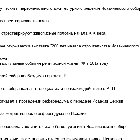
ут эскизы первоначального архитектурного решения Исаакиевского собо
дут реставрировать вечно
 отреставрируют живописные полотна начала XIX века
ее открывается выставка "200 лет начала строительства Исаакиевского
ости
гар: главные события религиозной жизни РФ в 2017 году
ский собор необходимо передать РПЦ
ого собора назначат специалиста по взаимодействию с РПЦ
отказал в проведении референдума о передаче Исаакия Церкви
ассмотрят вопрос о референдуме по Исаакию
 попросила увеличить число богослужений в Исаакиевском соборе
акия хочет восстановить отдел по взаимодействию с Церковью