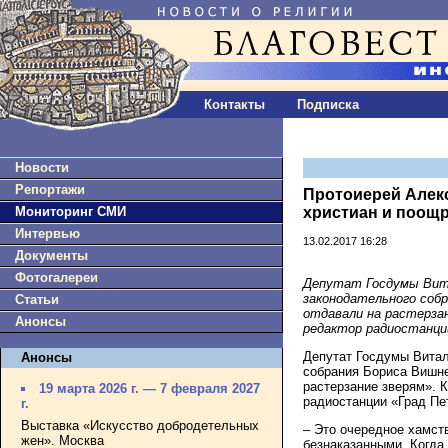
Контакты
Подписка
Новости
Репортажи
Протоиерей Алек
Мониторинг СМИ
христиан и поощр
Интервью
13.02.2017 16:28
Документы
Фотогалереи
Депутат Госдумы Вита
законодательного собр
Статьи
отдавали на растерза
Анонсы
редактор радиостанци
Депутат Госдумы Витал
Анонсы
собрания Бориса Вишне
растерзание зверям». 
19 марта 2026 г. — 7 февраля 2027
радиостанции «Град Пе
г.
Выставка «Искусство добродетельных
– Это очередное хамств
жен». Москва
безнаказанными. Когда