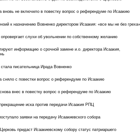
а вновь не включило в повестку вопрос о референдуме по Исаакию
ензий к назначению Вовненко директором Исаакия: «все мы не без греха
я опровергает слухи об увольнении по собственному желанию
ируют информацию о срочной замене и.о. директора Исаакия,
ень
я стала писательница Ирада Вовненко
а сняло с повестки вопрос о референдуме по Исаакию
снова внес в повестку вопрос о референдуме по Исаакию
прекращение иска против передачи Исаакия РПЦ
оступало заявки на передачу Исаакиевского собора
Церковь придаст Исаакиевскому собору статус патриаршего