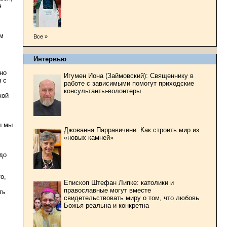
я
ом
Все »
Интервью
но
Игумен Иона (Займовский): Священнику в
н с
работе с зависимыми помогут приходские
консультанты-волонтеры
кой
ы мы
Джованна Парравичини: Как строить мир из
«новых камней»
до
о,
Епископ Штефан Липке: католики и
православные могут вместе
ть
свидетельствовать миру о том, что любовь
Божья реальна и конкретна