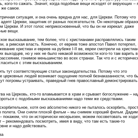
, кого-то сажать. Значит, когда подобные вещи исходят от верующих – 
 же самое.
ричная ситуация, и она очень вредна для нас, для Церкви. Потому что
 адепт Церкви, защитник от разных посягательств. Он некоторым образ
м Церкви. И этот голос неприкосновенный, что бы он ни изрекал: даже
нные вещи.
ское высказывание, тем более, что с христианами расправлялись таким
и, а римская власть. Конечно, от евреев тоже апостол Павел потерпел, 
евание христиан и евреев на рубеже I-II вв, евреи смотрели на христиа
их выходцев, но у них не было никакой возможности кого-то там варить в
рассеянии, гонимое меньшинство во всех странах. Так что и с историчес
огласиться с этим высказыванием.
ить тут соответствующие статьи законодательства. Потому что это
де церковных людей возникает ощущение полной безнаказанности, что б
дут погромы устраивать, праведный гнев православный демонстрировать
ва на Церковь, кто-то вламывается в храм и срывает богослужение – на
ороться с подобными высказываниями надо теми же средствами.
скорбительное, хотя оно абсолютно никого не пыталось оскорбить, прост
о полета. Они сняли плохой фильм – мы снимем хороший фильм. Дадим
– покажем, что он исторически несерьезен, можем посоветовать не ходи
 – рекомендовать посмотреть, имея в виду, что там есть такие-то
овне и надо действовать.
ва