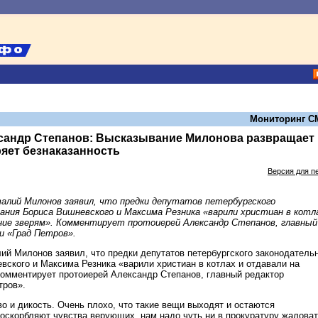
Мониторинг С
сандр Степанов: Высказывание Милонова развращает
яет безнаказанность
Версия для п
лий Милонов заявил, что предки депутатов петербургского
ания Бориса Вишневского и Максима Резника «варили христиан в котл
ние зверям». Комментирует протоиерей Александр Степанов, главный
и «Град Петров».
ий Милонов заявил, что предки депутатов петербургского законодатель
вского и Максима Резника «варили христиан в котлах и отдавали на
Комментирует протоиерей Александр Степанов, главный редактор
тров».
о и дикость. Очень плохо, что такие вещи выходят и остаются
 оскорбляют чувства верующих, нам надо чуть ни в прокуратуру жаловат