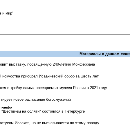
 и мир"
Материалы в данном сюже
товит выставку, посвященную 240-летию Монферрана
й искусства приобрел Исаакиевский собор за шесть лет
шел в тройку самых посещаемых музеев России в 2021 году
стирует новое расписание богослужений
ст-инфо
с "Шествием на осляти" состоялся в Петербурге
татусом Исаакия, но не высказывается по этому поводу