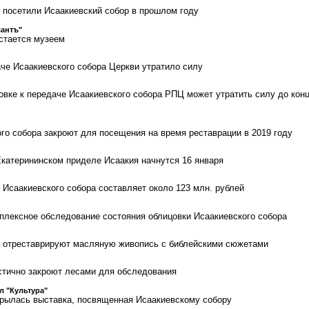
 посетили Исаакиевский собор в прошлом году
антъ"
стается музеем
че Исаакиевского собора Церкви утратило силу
овке к передаче Исаакиевского собора РПЦ может утратить силу до кон
го собора закроют для посещения на время реставрации в 2019 году
катерининском приделе Исаакия начнутся 16 января
 Исаакиевского собора составляет около 123 млн. рублей
плексное обследование состояния облицовки Исаакиевского собора
е отреставрируют масляную живопись с библейскими сюжетами
стично закроют лесами для обследования
л "Культура"
крылась выставка, посвященная Исаакиевскому собору