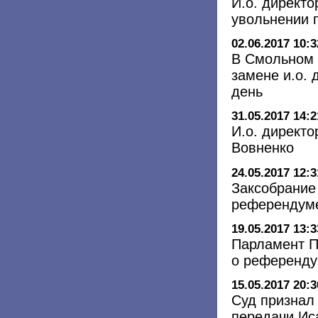
И.о. директо
увольнении 
02.06.2017 10:3
В Смольном 
замене и.о.
день
31.05.2017 14:2
И.о. директ
Вовненко
24.05.2017 12:3
Заксобрание 
референдуме
19.05.2017 13:3
Парламент П
о референду
15.05.2017 20:3
Суд признал
передачи Ис