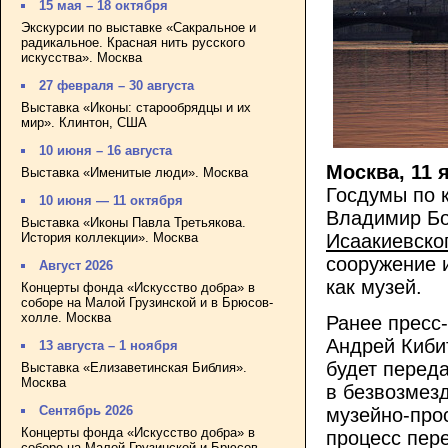
15 мая – 18 октября
Экскурсии по выставке «Сакральное и
радикальное. Красная нить русского
искусства». Москва
27 февраля – 30 августа
Выставка «Иконы: старообрядцы и их
мир». Клинтон, США
10 июня – 16 августа
Москва, 11 
Выставка «Именитые люди». Москва
Госдумы по 
10 июня — 11 октября
Владимир Бо
Выставка «Иконы Павла Третьякова.
История коллекции». Москва
Исаакиевско
сооружение и
Август 2026
как музей.
Концерты фонда «Искусство добра» в
соборе на Малой Грузинской и в Брюсов-
холле. Москва
Ранее пресс-
Андрей Киби
13 августа – 1 ноября
будет перед
Выставка «Елизаветинская Библия».
Москва
в безвозмез
Сентябрь 2026
музейно-прос
Концерты фонда «Искусство добра» в
процесс пер
соборе на Малой Грузинской и Брюсов-