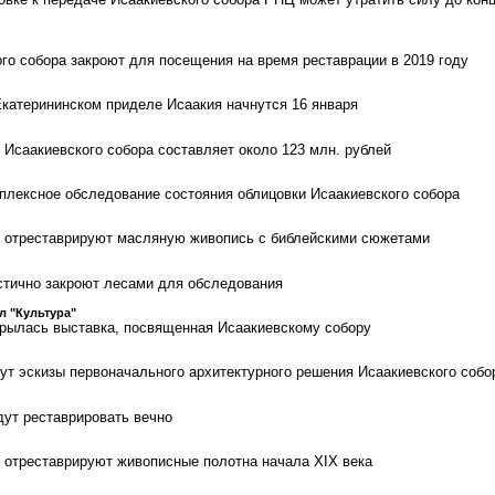
го собора закроют для посещения на время реставрации в 2019 году
катерининском приделе Исаакия начнутся 16 января
 Исаакиевского собора составляет около 123 млн. рублей
плексное обследование состояния облицовки Исаакиевского собора
е отреставрируют масляную живопись с библейскими сюжетами
стично закроют лесами для обследования
л "Культура"
крылась выставка, посвященная Исаакиевскому собору
ут эскизы первоначального архитектурного решения Исаакиевского собо
дут реставрировать вечно
 отреставрируют живописные полотна начала XIX века