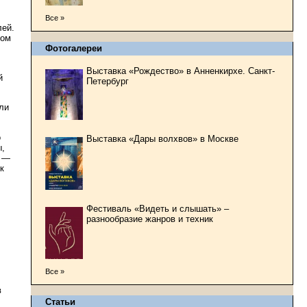
Все »
лей.
ром
Фотогалереи
Выставка «Рождество» в Анненкирхе. Санкт-
й
Петербург
ли
о
Выставка «Дары волхвов» в Москве
ы,
и —
к
Фестиваль «Видеть и слышать» –
разнообразие жанров и техник
Все »
в
Статьи