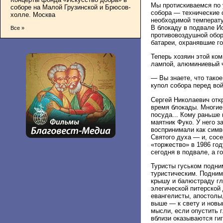
Мы протискиваемся по 
соборе на Малой Грузинской и Брюсов-
собора — технические 
холле. Москва
необходимой температу
В блокаду в подвале И
Все »
противовоздушной обор
батареи, охранявшие го
Теперь хозяин этой ком
лампой, алюминиевый ч
— Вы знаете, что такое
купол собора перед во
Сергей Николаевич отк
время блокады. Многие
посуда... Кому раньше
маятник Фуко. У него з
воспринимали как симв
Святого духа — и, сосе
«торжество» в 1986 год
сегодня в подвале, а г
Туристы гуськом подни
туристическим. Подним
крышу и балюстраду гла
элегической питерской
евангелисты, апостолы
выше — к свету и новы
мысли, если опустить 
вблизи оказываются гиг