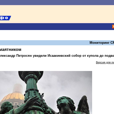
Мониторинг С
 маятником
лександр Петросян увидели Исаакиевский собор от купола до подв
Версия для п