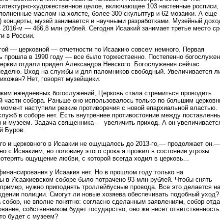
итектурно-художественное целое, включающее 103 настенные росписи,
полненные маслом на холсте, более 300 скульптур и 62 мозаики. А еще
а) концерты, музей занимается и научными разработками. Музейный дохо
в 2016-м — 466,8 млн рублей. Сегодня Исаакий занимает третье место с
и в России.
ой — церковной — отчетности по Исаакию совсем немного. Первая
ь прошла в 1990 году — все было торжественно. Постепенно богослуже
еркви отдали придел Александра Невского. Богослужения сейчас
неделю. Вход на службы и для паломников свободный. Увеличивается л
рихожан? Нет, говорят музейщики.
жим ежедневных богослужений, Церковь стала стремиться проводить
й части собора. Раньше оно использовалось только по большим церков
о момент наступили резкие противоречия с новой епархиальной властью.
служб в соборе нет. Есть внутреннее противостояние между поставленн
 и музеем. Задача священника — увеличить приход. А он увеличиваетс
й Буров.
го и церковного в Исаакии не ощущалось до 2013-го,— продолжает он.
но с Исаакием, но половину этого срока я прожил в состоянии угрозы
потерять ощущение любви, с которой всегда ходил в церковь...
финансирования у Исаакия нет. Но в прошлом году только на
ы в Исаакиевском соборе было потрачено 93 млн рублей. Чтобы снять
апример, нужно приподнять троллейбусные провода. Все это делается н
ждении полиции. Смогут ли новые хозяева обеспечивать подобный уход?
а собор, не вполне понятно: согласно сделанным заявлениям, собор отд
вание, собственником будет государство, оно же несет ответственность
то будет с музеем?