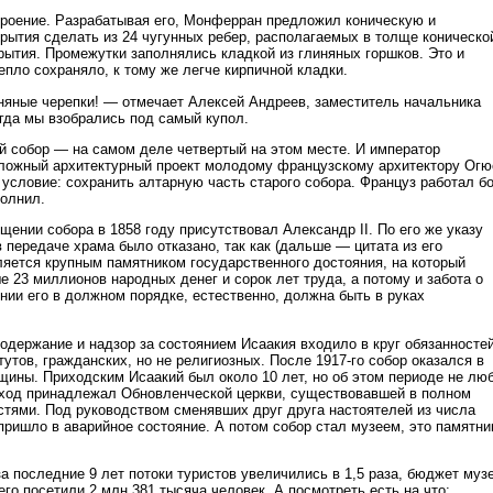
троение. Разрабатывая его, Монферран предложил коническую и
рытия сделать из 24 чугунных ребер, располагаемых в толще коническо
рытия. Промежутки заполнялись кладкой из глиняных горшков. Это и
епло сохраняло, к тому же легче кирпичной кладки.
иняные черепки! — отмечает Алексей Андреев, заместитель начальника
огда мы взобрались под самый купол.
 собор — на самом деле четвертый на этом месте. И император
сложный архитектурный проект молодому французскому архитектору Огю
условие: сохранить алтарную часть старого собора. Француз работал б
полнил.
ении собора в 1858 году присутствовал Александр II. По его же указу
передаче храма было отказано, так как (дальше — цитата из его
ляется крупным памятником государственного достояния, на который
 23 миллионов народных денег и сорок лет труда, а потому и забота о
нии его в должном порядке, естественно, должна быть в руках
содержание и надзор за состоянием Исаакия входило в круг обязанносте
утов, гражданских, но не религиозных. После 1917-го собор оказался в
щины. Приходским Исаакий был около 10 лет, но об этом периоде не лю
ход принадлежал Обновленческой церкви, существовавшей в полном
стями. Под руководством сменявших друг друга настоятелей из числа
пришло в аварийное состояние. А потом собор стал музеем, это памятни
а последние 9 лет потоки туристов увеличились в 1,5 раза, бюджет муз
его посетили 2 млн 381 тысяча человек. А посмотреть есть на что: