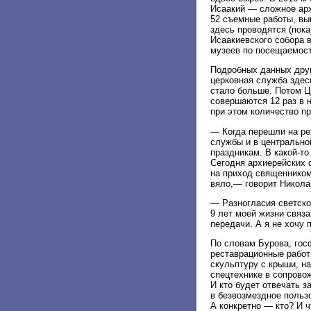
Исаакий — сложное арх
52 съемные работы, вы
здесь проводятся (пок
Исаакиевского собора 
музеев по посещаемост
Подробных данных друг
церковная служба здес
стало больше. Потом Ц
совершаются 12 раз в 
при этом количество п
— Когда перешли на ре
службы и в центрально
праздникам. В какой-т
Сегодня архиерейских 
на приход священником
вяло,— говорит Никола
— Разногласия светско
9 лет моей жизни связа
передачи. А я не хочу 
По словам Бурова, гос
реставрационные работ
скульптуру с крыши, н
спецтехнике в сопрово
И кто будет отвечать з
в безвозмездное пользо
А конкретно — кто? И ч