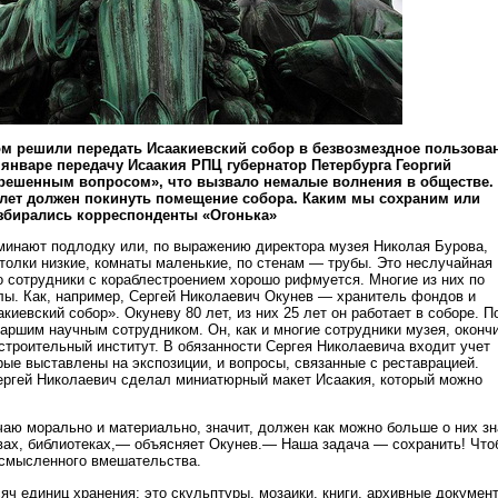
ом решили передать Исаакиевский собор в безвозмездное пользова
в январе передачу Исаакия РПЦ губернатор Петербурга Георгий
«решенным вопросом», что вызвало немалые волнения в обществе.
 лет должен покинуть помещение собора. Каким мы сохраним или
азбирались корреспонденты «Огонька»
инают подлодку или, по выражению директора музея Николая Бурова,
толки низкие, комнаты маленькие, по стенам — трубы. Это неслучайная
го сотрудники с кораблестроением хорошо рифмуется. Многие из них по
ы. Как, например, Сергей Николаевич Окунев — хранитель фондов и
киевский собор». Окуневу 80 лет, из них 25 лет он работает в соборе. П
таршим научным сотрудником. Он, как и многие сотрудники музея, оконч
строительный институт. В обязанности Сергея Николаевича входит учет
рые выставлены на экспозиции, и вопросы, связанные с реставрацией.
ргей Николаевич сделал миниатюрный макет Исаакия, который можно
чаю морально и материально, значит, должен как можно больше о них зн
вах, библиотеках,— объясняет Окунев.— Наша задача — сохранить! Что
ессмысленного вмешательства.
яч единиц хранения: это скульптуры, мозаики, книги, архивные документ