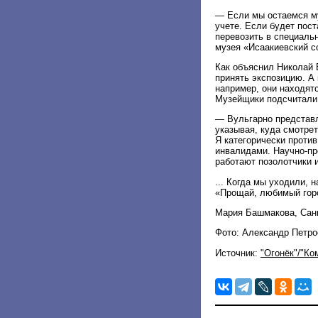
— Если мы остаемся м
учете. Если будет пост
перевозить в специаль
музея «Исаакиевский с
Как объяснил Николай Б
принять экспозицию. А 
например, они находятс
Музейщики подсчитали:
— Вульгарно представл
указывая, куда смотрет
Я категорически проти
инвалидами. Научно-пр
работают позолотчики 
... Когда мы уходили, 
«Прощай, любимый горо
Мария Башмакова, Сан
Фото: Александр Петр
Источник:
"Огонёк"/"Ко