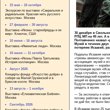
15 мая – 18 октября
Экскурсии по выставке «Сакральное и
радикальное. Красная нить русского
искусства». Москва
27 февраля – 30 августа
Выставка «Иконы: старообрядцы и их
30 декабря в Смольн
мир». Клинтон, США
РПЦ МП на 49 лет. А 
Полтавченко назвал 
10 июня – 16 августа
Музей в течение двух
Выставка «Именитые люди». Москва
потеряем Исаакий, р
10 июня — 11 октября
Подвалы Исаакия напом
«трюмы авианосца»: по
Выставка «Иконы Павла Третьякова.
ассоциация: музей и е
История коллекции». Москва
образованию — корабел
Август 2026
экспозиции музея «Исаа
сюда случайно, став с
Концерты фонда «Искусство добра» в
Ленинградский корабле
соборе на Малой Грузинской и в
вещей из фондов, кото
Брюсов-холле. Москва
Будучи моделистом, Се
увидеть в музее.
13 августа – 1 ноября
Выставка «Елизаветинская Библия».
— За экспонаты я отве
Москва
потому работаю в архи
не дай бог, не было б
Сентябрь 2026
В Исаакии около 25 тыс
Концерты фонда «Искусство добра» в