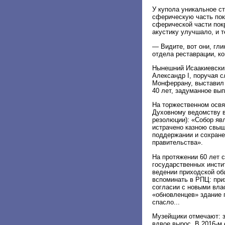
У купола уникальное с
сферическую часть пок
сферической части пок
акустику улучшало, и т
— Видите, вот они, гл
отдела реставрации, к
Нынешний Исаакиевский
Александр I, поручая 
Монферрану, выставил 
40 лет, задуманное вы
На торжественном освящ
Духовному ведомству в 
резолюции): «Собор яв
истрачено казною свыше
поддержании и сохране
правительства».
На протяжении 60 лет 
государственных инстит
ведении приходской об
вспоминать в РПЦ: при
согласии с новыми вла
«обновленцев» здание 
спасло...
Музейщики отмечают: з
вдвое вырос. В 2016-м 