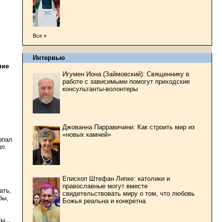
Все »
Интервью
ние
Игумен Иона (Займовский): Священнику в
работе с зависимыми помогут приходские
консультанты-волонтеры
Джованна Парравичини: Как строить мир из
«новых камней»
опал
ил
Епископ Штефан Липке: католики и
православные могут вместе
ать,
свидетельствовать миру о том, что любовь
бы,
Божья реальна и конкретна
ы...