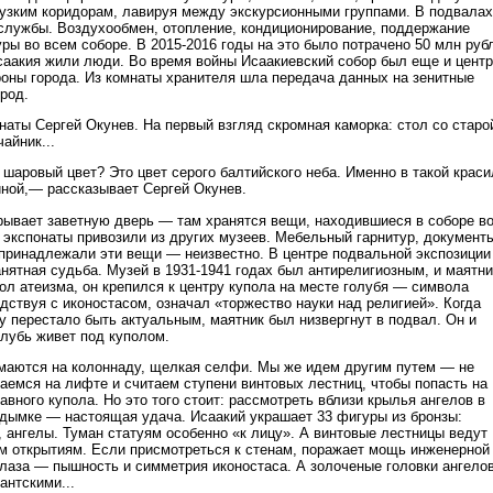
узким коридорам, лавируя между экскурсионными группами. В подвалах
службы. Воздухообмен, отопление, кондиционирование, поддержание
ры во всем соборе. В 2015-2016 годы на это было потрачено 50 млн руб
саакия жили люди. Во время войны Исаакиевский собор был еще и цент
оны города. Из комнаты хранителя шла передача данных на зенитные
род.
наты Сергей Окунев. На первый взгляд скромная каморка: стол со старо
айник...
 шаровый цвет? Это цвет серого балтийского неба. Именно в такой краси
йной,— рассказывает Сергей Окунев.
рывает заветную дверь — там хранятся вещи, находившиеся в соборе в
 экспонаты привозили из других музеев. Мебельный гарнитур, документ
 принадлежали эти вещи — неизвестно. В центре подвальной экспозици
анятная судьба. Музей в 1931-1941 годах был антирелигиозным, и маятни
ол атеизма, он крепился к центру купола на месте голубя — символа
дствуя с иконостасом, означал «торжество науки над религией». Когда
у перестало быть актуальным, маятник был низвергнут в подвал. Он и
олубь живет под куполом.
маются на колоннаду, щелкая селфи. Мы же идем другим путем — не
аемся на лифте и считаем ступени винтовых лестниц, чтобы попасть на
вного купола. Но это того стоит: рассмотреть вблизи крылья ангелов в
 дымке — настоящая удача. Исаакий украшает 33 фигуры из бронзы:
, ангелы. Туман статуям особенно «к лицу». А винтовые лестницы ведут
м открытиям. Если присмотреться к стенам, поражает мощь инженерной
глаза — пышность и симметрия иконостаса. А золоченые головки ангело
антскими...