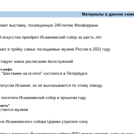
Материалы в данном сюже
товит выставку, посвященную 240-летию Монферрана
й искусства приобрел Исаакиевский собор за шесть лет
шел в тройку самых посещаемых музеев России в 2021 году
стирует новое расписание богослужений
ст-инфо
с "Шествием на осляти" состоялся в Петербурге
татусом Исаакия, но не высказывается по этому поводу
 посетили Исаакиевский собор в прошлом году
антъ"
стается музеем
че Исаакиевского собора Церкви утратило силу
овке к передаче Исаакиевского собора РПЦ может утратить силу до кон