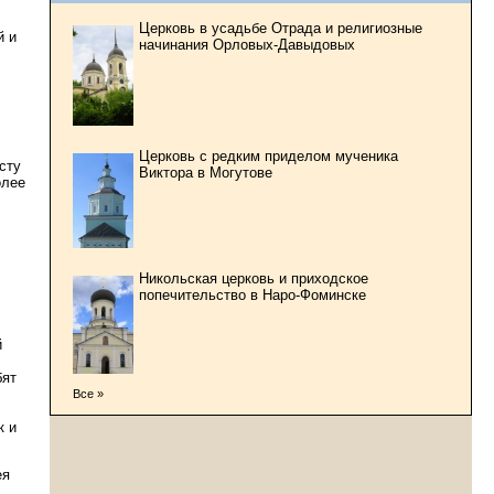
Церковь в усадьбе Отрада и религиозные
й и
начинания Орловых-Давыдовых
Церковь с редким приделом мученика
сту
Виктора в Могутове
олее
Никольская церковь и приходское
попечительство в Наро-Фоминске
й
бят
Все »
к и
ея