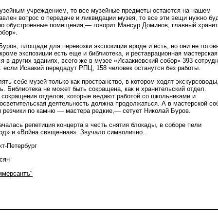
узейным учреждением, то все музейные предметы остаются на нашем
авлен вопрос о передаче и ликвидации музея, то все эти вещи нужно бу
но обустроенные помещения,— говорит Мансур Доминов, главный храни
обор».
уров, площади для перевозки экспозиции вроде и есть, но они не готов
кроме экспозиции есть еще и библиотека, и реставрационная мастерская
я в других зданиях, всего же в музее «Исаакиевский собор» 393 сотрудн
 если Исаакий передадут РПЦ, 158 человек останутся без работы.
ять себе музей только как пространство, в котором ходят экскурсоводы
ь. Библиотека не может быть сокращена, как и хранительский отдел.
в сокращения отделов, которые ведают работой со школьниками и
осветительская деятельность должна продолжаться. А в мастерской со
и резчики по камню — мастера редкие,— сетует Николай Буров.
началась репетиция концерта в честь снятия блокады, в соборе пели
д» и «Война священная». Звучало символично...
кт-Петербург
осян
ммерсантъ"