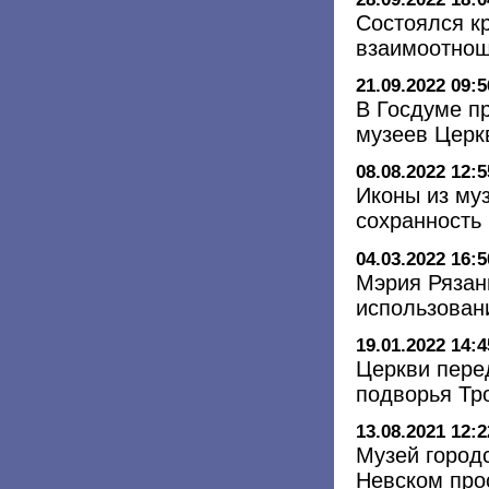
Состоялся к
взаимоотнош
21.09.2022 09:5
В Госдуме п
музеев Церк
08.08.2022 12:5
Иконы из муз
сохранность
04.03.2022 16:5
Мэрия Рязан
использован
19.01.2022 14:4
Церкви пере
подворья Тр
13.08.2021 12:2
Музей город
Невском про