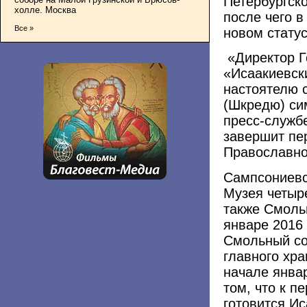
Петербургско
холле. Москва
после чего в
Все »
новом стату
«Директор Г
«Исаакиевск
настоятелю 
(Шкредю) сим
пресс-служб
завершит пе
Православно
Сампсониевс
Музея четыр
также Смоль
январе 2016
Смольный со
главного хра
начале янва
том, что к 
готовится Ис