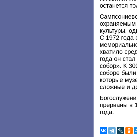
останется то
Сампсониевс
охраняемым 
культуры, од
С 1972 года 
мемориально
хватило сред
года он ста
собор». К 30
соборе были
которые муз
сложные и д
Богослужени
прерваны в 
года.