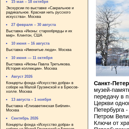
15 мая – 18 октября
Экскурсии по выставке «Сакральное и
радикальное. Красная нить русского
искусства». Москва
27 февраля – 30 августа
Выставка «Иконы: старообрядцы и их
мир». Клинтон, США
10 июня – 16 августа
Выставка «Именитые люди». Москва
10 июня — 11 октября
Выставка «Иконы Павла Третьякова.
История коллекции». Москва
Август 2026
Санкт-Петер
Концерты фонда «Искусство добра» в
соборе на Малой Грузинской и в Брюсов-
музей-памят
холле. Москва
передачу в 
13 августа – 1 ноября
Церкви одно
Выставка «Елизаветинская Библия».
Петербурга -
Москва
Петром Вели
Сентябрь 2026
Ключи от хр
Концерты фонда «Искусство добра» в
соборе на Малой Грузинской и Брюсов-