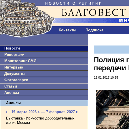
Контакты
Подписка
Новости
Репортажи
Полиция п
Мониторинг СМИ
передачи 
Интервью
Документы
12.01.2017 10:25
Фотогалереи
Статьи
Анонсы
Анонсы
19 марта 2026 г. — 7 февраля 2027 г.
Выставка «Искусство добродетельных
жен». Москва