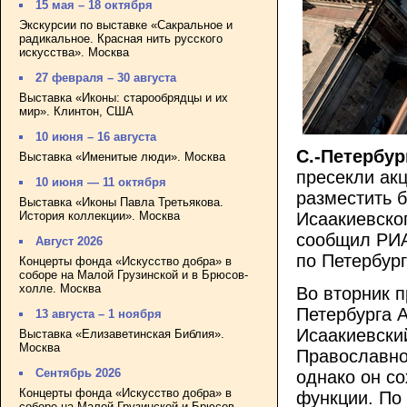
15 мая – 18 октября
Экскурсии по выставке «Сакральное и
радикальное. Красная нить русского
искусства». Москва
27 февраля – 30 августа
Выставка «Иконы: старообрядцы и их
мир». Клинтон, США
10 июня – 16 августа
С.-Петербур
Выставка «Именитые люди». Москва
пресекли ак
10 июня — 11 октября
разместить 
Выставка «Иконы Павла Третьякова.
История коллекции». Москва
Исаакиевско
сообщил РИА
Август 2026
по Петербург
Концерты фонда «Искусство добра» в
соборе на Малой Грузинской и в Брюсов-
холле. Москва
Во вторник п
Петербурга 
13 августа – 1 ноября
Исаакиевски
Выставка «Елизаветинская Библия».
Москва
Православно
Сентябрь 2026
однако он с
Концерты фонда «Искусство добра» в
функции. По
соборе на Малой Грузинской и Брюсов-