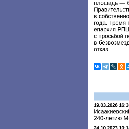
площадь — б
Правительст
в собственно
года. Тремя 
епархия РПЦ
с просьбой п
в безвозмезд
отказ.
19.03.2026 16:3
Исаакиевски
240-летию 
24.10.2023 10:1