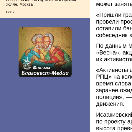
может занят
холле. Москва
Все »
«Пришли гра
провели проф
оставили ба
собеседник а
По данным м
«Весна», акц
их активисто
«Активисты 
РПЦ» на кол
время слова
заранее ожи
полиции», —
движения.
Исаакиевский
по проекту 
высота прев