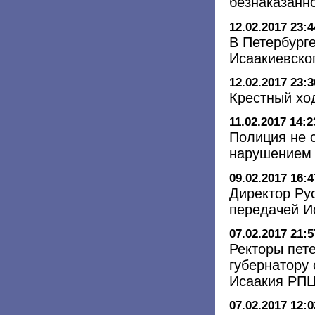
безнаказанн
12.02.2017 23:4
В Петербург
Исаакиевско
12.02.2017 23:3
Крестный хо
11.02.2017 14:2
Полиция не 
нарушением 
09.02.2017 16:4
Директор Рус
передачей И
07.02.2017 21:5
Ректоры пете
губернатору
Исаакия РП
07.02.2017 12:0