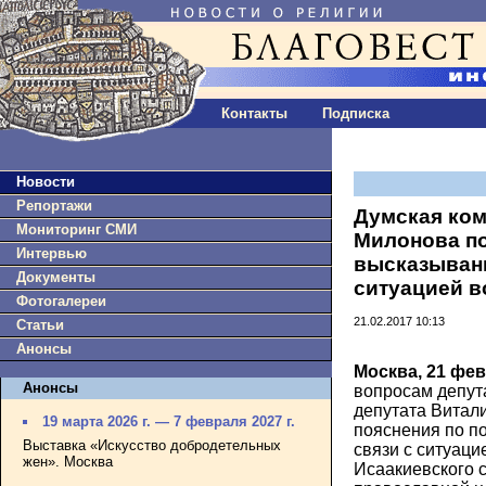
Контакты
Подписка
Новости
Репортажи
Думская ком
Мониторинг СМИ
Милонова по
Интервью
высказывани
Документы
ситуацией в
Фотогалереи
21.02.2017 10:13
Статьи
Анонсы
Москва, 21 фе
Анонсы
вопросам депута
депутата Витал
19 марта 2026 г. — 7 февраля 2027 г.
пояснения по п
Выставка «Искусство добродетельных
связи с ситуаци
жен». Москва
Исаакиевского 