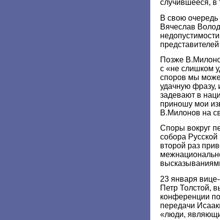
случившееся, в 
В свою очередь
Вячеслав Волод
недопустимости
представителей
Позже В.Милоно
с «не слишком 
споров мы може
удачную фразу, 
задевают в нац
приношу мои из
В.Милонов на с
Споры вокруг п
собора Русской
второй раз прив
межнационально
высказываниями
23 января вице
Петр Толстой, в
конференции по
передачи Исааки
«люди, являющи