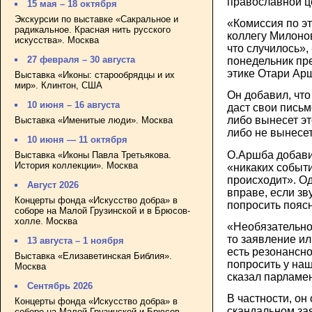
православной ц
15 мая – 18 октября
Экскурсии по выставке «Сакральное и
«Комиссия по э
радикальное. Красная нить русского
коллегу Милонов
искусства». Москва
что случилось», 
27 февраля – 30 августа
понедельник пр
этике Отари Ар
Выставка «Иконы: старообрядцы и их
мир». Клинтон, США
Он добавил, что
10 июня – 16 августа
даст свои пись
либо вынесет эт
Выставка «Именитые люди». Москва
либо не вынесет
10 июня — 11 октября
О.Аршба добави
Выставка «Иконы Павла Третьякова.
История коллекции». Москва
«никаких событи
происходит». Од
Август 2026
вправе, если зв
Концерты фонда «Искусство добра» в
попросить пояс
соборе на Малой Грузинской и в Брюсов-
холле. Москва
«Необязательно
то заявление и
13 августа – 1 ноября
есть резонансн
Выставка «Елизаветинская Библия».
попросить у наш
Москва
сказал парламе
Сентябрь 2026
В частности, он 
Концерты фонда «Искусство добра» в
скандальном за
соборе на Малой Грузинской и Брюсов-