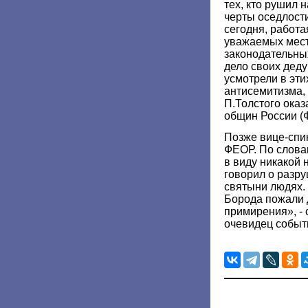
тех, кто рушил 
черты оседлости
сегодня, работа
уважаемых места
законодательны
дело своих дед
усмотрели в эти
антисемитизма,
П.Толстого ока
общин России (
Позже вице-спи
ФЕОР. По словам
в виду никакой 
говорил о разр
святыни людях.
Борода пожали д
примирения», -
очевидец событ