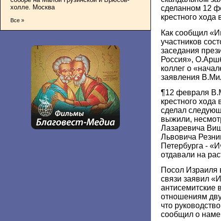
холле. Москва
сделанном 12 ф
крестного хода 
Все »
Как сообщил «И
участников сос
заседания през
Россия», О.Арш
коллег о «нача
заявления В.Ми
¶12 февраля В.
крестного хода 
сделал следующ
выжили, несмотр
Лазаревича Виш
Львовича Резни
Петербурга - «И
отдавали на рас
Посол Израиля в
связи заявил «И
антисемитские 
отношениям дву
что руководство
сообщил о наме