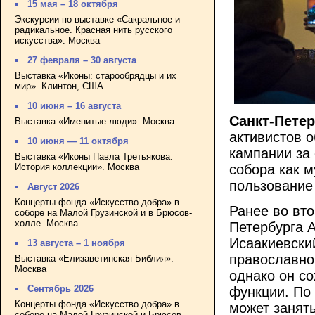
15 мая – 18 октября
Экскурсии по выставке «Сакральное и
радикальное. Красная нить русского
искусства». Москва
27 февраля – 30 августа
Выставка «Иконы: старообрядцы и их
мир». Клинтон, США
10 июня – 16 августа
Санкт-Петер
Выставка «Именитые люди». Москва
активистов 
10 июня — 11 октября
кампании за 
Выставка «Иконы Павла Третьякова.
История коллекции». Москва
собора как м
пользование
Август 2026
Концерты фонда «Искусство добра» в
Ранее во вто
соборе на Малой Грузинской и в Брюсов-
холле. Москва
Петербурга 
Исаакиевски
13 августа – 1 ноября
православно
Выставка «Елизаветинская Библия».
Москва
однако он с
Сентябрь 2026
функции. По
Концерты фонда «Искусство добра» в
может занят
соборе на Малой Грузинской и Брюсов-