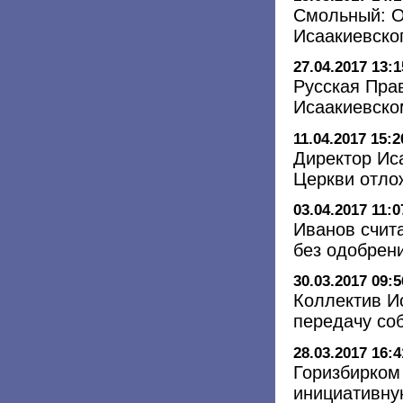
Смольный: О
Исаакиевско
27.04.2017 13:1
Русская Пра
Исаакиевско
11.04.2017 15:2
Директор Иса
Церкви отло
03.04.2017 11:0
Иванов счит
без одобрен
30.03.2017 09:5
Коллектив И
передачу со
28.03.2017 16:4
Горизбирком
инициативну