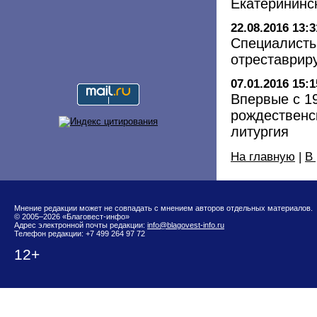
Екатерининс
22.08.2016 13:3
Специалисты
отреставрир
07.01.2016 15:1
Впервые с 1
рождественс
литургия
На главную
|
В
Мнение редакции может не совпадать с мнением авторов отдельных материалов.
© 2005–2026 «Благовест-инфо»
Адрес электронной почты редакции:
info@blagovest-info.ru
Телефон редакции: +7 499 264 97 72
12+