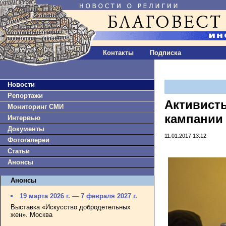
Контакты
Подписка
Новости
Репортажи
Активист
Мониторинг СМИ
кампании
Интервью
Документы
11.01.2017 13:12
Фотогалереи
Статьи
Анонсы
Анонсы
19 марта 2026 г. — 7 февраля 2027 г.
Выставка «Искусство добродетельных
жен». Москва