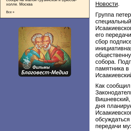
Новости
.
холле. Москва
Все »
Группа петер
специальный 
Исаакиевског
его передач
сбор подпис
инициативна
общественну
собора. Под
памятника в
Исаакиевский
Как сообщил 
Законодател
Вишневский,
дня планиру
Исаакиевског
обсуждаться
передачи му