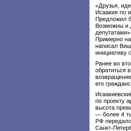
«Друзья, иде
Исаакия по 
Предложил б
Возможны и 
депутатами»
Примерно на 
написал Виш
инициативу 
Ранее во вт
обратиться в
возвращение
его гражданс
Исаакиевски
по проекту 
высота прев
— более 4 т
РФ передало
Санкт-Петерб