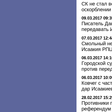
СК не стал в
оскорблении 
09.03.2017 09:3
Писатель Да
передавать 
07.03.2017 12:4
Смольный не
Исаакия РП
06.03.2017 14:1
Городской су
против пере
06.03.2017 10:0
Ковчег с ча
дар Исаакие
28.02.2017 15:2
Противники 
референдум