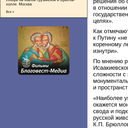
решения об 
холле. Москва
в отношении
Все »
государстве
целях».
Как отмечаю
к Путину «не 
коренному л
изнутри».
По мнению р
Исаакиевско
сложности с
монументаль
и пространст
«Наиболее у
окажется мо
свода и под
русской жив
К.П. Брюллов