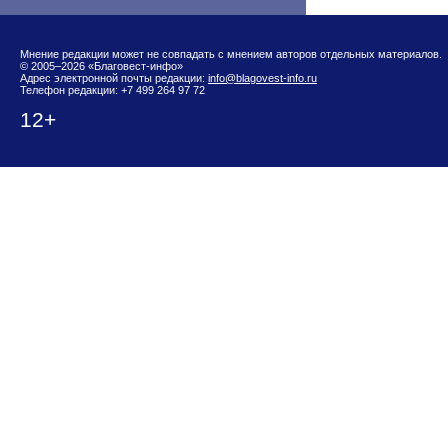
Мнение редакции может не совпадать с мнением авторов отдельных материалов.
© 2005–2026 «Благовест-инфо»
Адрес электронной почты редакции:
info@blagovest-info.ru
Телефон редакции: +7 499 264 97 72
12+