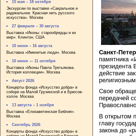
15 мая – 18 октября
Экскурсии по выставке «Сакральное и
радикальное. Красная нить русского
искусства». Москва
27 февраля – 30 августа
Выставка «Иконы: старообрядцы и их
мир». Клинтон, США
10 июня – 16 августа
Санкт-Петер
Выставка «Именитые люди». Москва
памятника «
10 июня — 11 октября
президента 
Выставка «Иконы Павла Третьякова.
История коллекции». Москва
действие за
религиозным
Август 2026
Концерты фонда «Искусство добра» в
Свое обраще
соборе на Малой Грузинской и в Брюсов-
холле. Москва
передачей с
Православно
13 августа – 1 ноября
Выставка «Елизаветинская Библия».
В открытом 
Москва
главу госуда
Сентябрь 2026
закона до «
Концерты фонда «Искусство добра» в
соборе на Малой Грузинской и Брюсов-