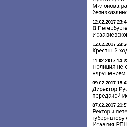
Милонова ра
безнаказанн
12.02.2017 23:4
В Петербург
Исаакиевско
12.02.2017 23:3
Крестный хо
11.02.2017 14:2
Полиция не 
нарушением 
09.02.2017 16:4
Директор Рус
передачей И
07.02.2017 21:5
Ректоры пете
губернатору
Исаакия РП