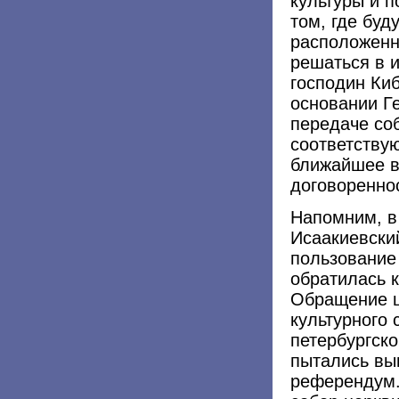
культуры и 
том, где буд
расположенн
решаться в 
господин Киб
основании Г
передаче со
соответству
ближайшее вр
договореннос
Напомним, в
Исаакиевски
пользование
обратилась к
Обращение ц
культурного
петербургск
пытались вы
референдум. 