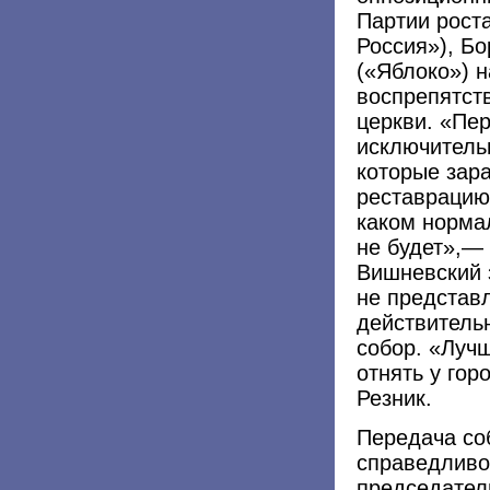
Партии рост
Россия»), Б
(«Яблоко») 
воспрепятст
церкви. «Пе
исключитель
которые зара
реставрацию.
каком норма
не будет»,— 
Вишневский 
не представл
действитель
собор. «Лучш
отнять у го
Резник.
Передача со
справедливо
председател