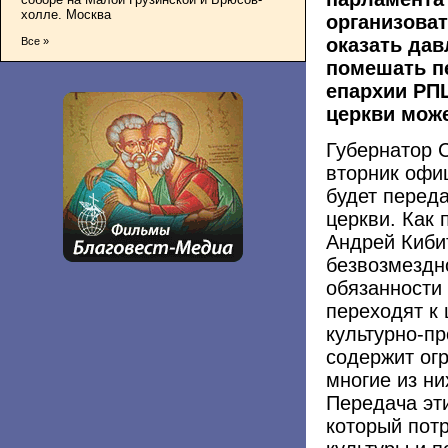
холле. Москва
организова
оказать дав
Все »
помешать пе
епархии РПЦ
церкви може
Губернатор 
вторник офи
будет перед
церкви. Как 
Андрей Киби
безвозмездн
обязанности
переходят к 
культурно-п
содержит ог
многие из ни
Передача эт
который пот