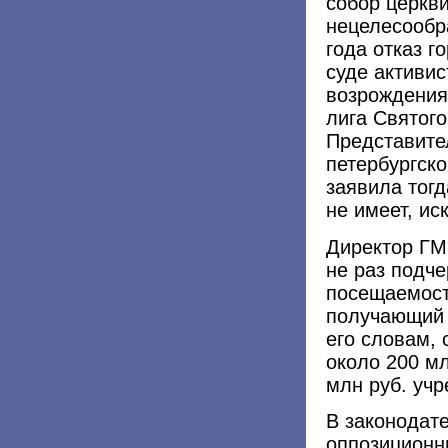
собор церкв
нецелесообр
года отказ г
суде активи
возрождения
лига Святого
Представите
петербургск
заявила тогд
не имеет, ис
Директор ГМ
не раз подче
посещаемост
получающий 
его словам, 
около 200 м
млн руб. учр
В законодат
оппозиционн