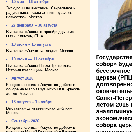
15 мая – 18 октября
Экскурсии по выставке «Сакральное и
радикальное. Красная нить русского
искусства». Москва
27 февраля – 30 августа
Выставка «Иконы: старообрядцы и их
мир». Клинтон, США
10 июня – 16 августа
Выставка «Именитые люди». Москва
Государств
10 июня — 11 октября
собор» буде
Выставка «Иконы Павла Третьякова.
бессрочное
История коллекции». Москва
церкви (РПЦ
Август 2026
договоренн
Концерты фонда «Искусство добра» в
соборе на Малой Грузинской и в Брюсов-
окончательн
холле. Москва
Санкт-Петер
13 августа – 1 ноября
летом 2015 
Выставка «Елизаветинская Библия».
аналогичну
Москва
экономичес
Сентябрь 2026
собора церк
Концерты фонда «Искусство добра» в
парламента
соборе на Малой Грузинской и Брюсов-