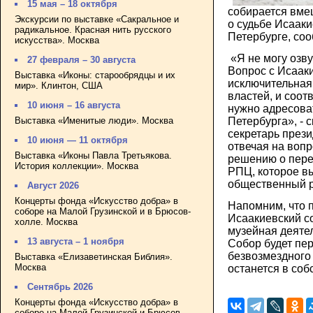
15 мая – 18 октября
собирается вме
Экскурсии по выставке «Сакральное и
о судьбе Исааки
радикальное. Красная нить русского
Петербурге, со
искусства». Москва
«Я не могу озву
27 февраля – 30 августа
Вопрос с Исааки
Выставка «Иконы: старообрядцы и их
исключительная
мир». Клинтон, США
властей, и соот
10 июня – 16 августа
нужно адресова
Выставка «Именитые люди». Москва
Петербурга», - 
секретарь през
10 июня — 11 октября
отвечая на вопр
Выставка «Иконы Павла Третьякова.
решению о пере
История коллекции». Москва
РПЦ, которое в
общественный р
Август 2026
Концерты фонда «Искусство добра» в
Напомним, что 
соборе на Малой Грузинской и в Брюсов-
Исаакиевский 
холле. Москва
музейная деятел
13 августа – 1 ноября
Собор будет пе
безвозмездного 
Выставка «Елизаветинская Библия».
Москва
останется в соб
Сентябрь 2026
Концерты фонда «Искусство добра» в
соборе на Малой Грузинской и Брюсов-