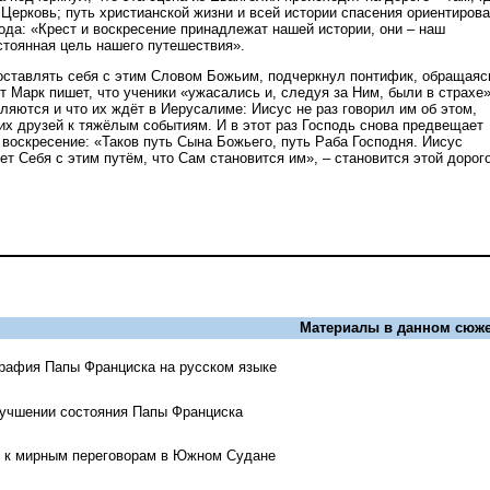
Церковь; путь христианской жизни и всей истории спасения ориентирова
ода: «Крест и воскресение принадлежат нашей истории, они – наш
стоянная цель нашего путешествия».
ставлять себя с этим Словом Божьим, подчеркнул понтифик, обращаяс
 Марк пишет, что ученики «ужасались и, следуя за Ним, были в страхе»
ляются и что их ждёт в Иерусалиме: Иисус не раз говорил им об этом,
их друзей к тяжёлым событиям. И в этот раз Господь снова предвещает
 воскресение: «Таков путь Сына Божьего, путь Раба Господня. Иисус
т Себя с этим путём, что Сам становится им», – становится этой дорого
Материалы в данном сюже
рафия Папы Франциска на русском языке
лучшении состояния Папы Франциска
л к мирным переговорам в Южном Судане