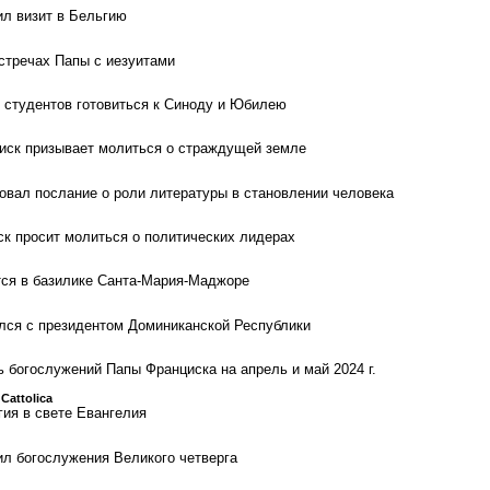
л визит в Бельгию
встречах Папы с иезуитами
 студентов готовиться к Синоду и Юбилею
иск призывает молиться о страждущей земле
овал послание о роли литературы в становлении человека
ск просит молиться о политических лидерах
тся в базилике Санта-Мария-Маджоре
лся с президентом Доминиканской Республики
 богослужений Папы Франциска на апрель и май 2024 г.
 Cattolica
гия в свете Евангелия
л богослужения Великого четверга