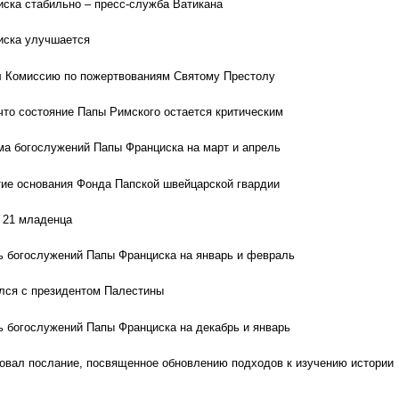
ска стабильно – пресс-служба Ватикана
иска улучшается
л Комиссию по пожертвованиям Святому Престолу
что состояние Папы Римского остается критическим
а богослужений Папы Франциска на март и апрель
тие основания Фонда Папской швейцарской гвардии
 21 младенца
 богослужений Папы Франциска на январь и февраль
лся с президентом Палестины
 богослужений Папы Франциска на декабрь и январь
овал послание, посвященное обновлению подходов к изучению истории