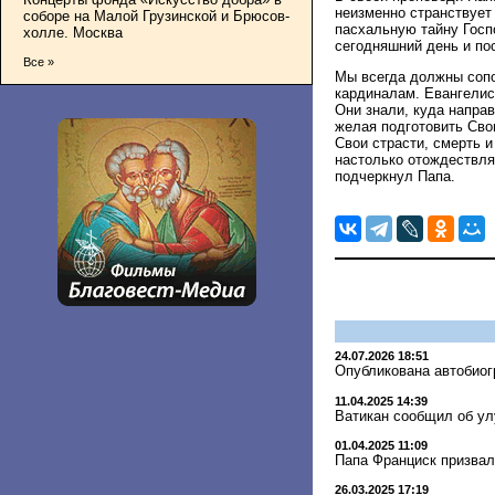
неизменно странствует 
соборе на Малой Грузинской и Брюсов-
пасхальную тайну Госп
холле. Москва
сегодняшний день и по
Все »
Мы всегда должны сопо
кардиналам. Евангелист
Они знали, куда направ
желая подготовить Сво
Свои страсти, смерть и
настолько отождествляе
подчеркнул Папа.
24.07.2026 18:51
Опубликована автобиог
11.04.2025 14:39
Ватикан сообщил об у
01.04.2025 11:09
Папа Франциск призва
26.03.2025 17:19