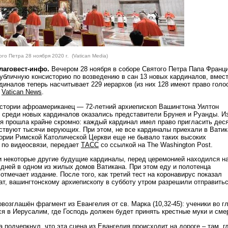
го Петра 28 ноября 2020 г. (Vatican Media)
Благовест-инфо.
Вечером 28 ноября в соборе Святого Петра Папа Франц
убличную консисторию по возведению в сан 13 новых кардиналов, вмест
диналов теперь насчитывает 229 иерархов (из них 128 имеют право голо
т
Vatican News
.
истории афроамериканец — 72-летний архиепископ Вашингтона Уилтон
е среди новых кардиналов оказались представители Брунея и Руанды. Из
я прошла крайне скромно: каждый кардинал имел право пригласить дес
тствуют тысячи верующих. При этом, не все кардиналы приехали в Ватик
тории Римской Католической Церкви еще не бывало таких высоких
 по видеосвязи, передает
ТАСС
со ссылкой на The Washington Post.
к и некоторые другие будущие кардиналы, перед церемонией находился н
 дней в одном из жилых домов Ватикана. При этом еду и полотенца
 отмечает издание. После того, как третий тест на коронавирус показал
ат, вашингтонскому архиепископу в субботу утром разрешили отправить
возглашён фрагмент из Евангелия от св. Марка (10,32-45): ученики во г
я в Иерусалим, где Господь должен будет принять крестные муки и сме
 подчеркнул, что эта сцена из Евангелия происходит на дороге – там, г