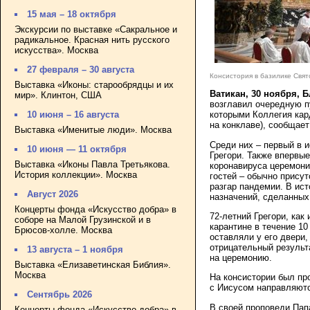
15 мая – 18 октября
Экскурсии по выставке «Сакральное и
радикальное. Красная нить русского
искусства». Москва
27 февраля – 30 августа
Консистория в базилике Свято
Выставка «Иконы: старообрядцы и их
Ватикан, 30 ноября, 
мир». Клинтон, США
возглавил очередную п
10 июня – 16 августа
которыми Коллегия кар
на конклаве), сообщае
Выставка «Именитые люди». Москва
Среди них – первый в 
10 июня — 11 октября
Грегори. Также впервы
Выставка «Иконы Павла Третьякова.
коронавируса церемони
История коллекции». Москва
гостей – обычно прису
разгар пандемии. В ис
Август 2026
назначений, сделанных
Концерты фонда «Искусство добра» в
72-летний Грегори, ка
соборе на Малой Грузинской и в
карантине в течение 10
Брюсов-холле. Москва
оставляли у его двери,
отрицательный результ
13 августа – 1 ноября
на церемонию.
Выставка «Елизаветинская Библия».
Москва
На консистории был про
с Иисусом направляютс
Сентябрь 2026
В своей проповеди Папа
Концерты фонда «Искусство добра» в