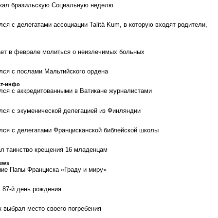
жал бразильскую Социальную неделю
ся с делегатами ассоциации Talità Kum, в которую входят родители,
ает в феврале молиться о неизлечимых больных
лся с послами Мальтийского ордена
ст-инфо
лся с аккредитованными в Ватикане журналистами
лся с экуменической делегацией из Финляндии
лся с делегатами Францисканской библейской школы
ал таинство крещения 16 младенцам
News
ие Папы Франциска «Граду и миру»
 87-й день рождения
 выбрал место своего погребения