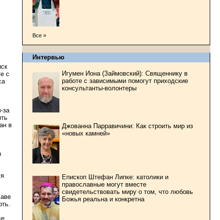
Все »
Интервью
иск
Игумен Иона (Займовский): Священнику в
е с
работе с зависимыми помогут приходские
са
консультанты-волонтеры
-за
ять
ан в
Джованна Парравичини: Как строить мир из
«новых камней»
а
ся
Епископ Штефан Липке: католики и
православные могут вместе
свидетельствовать миру о том, что любовь
лаве
Божья реальна и конкретна
рть.
де