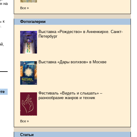
н на
Все »
ь к
Фотогалереи
.
Выставка «Рождество» в Анненкирхе. Санкт-
Петербург
й,
Выставка «Дары волхвов» в Москве
те
Фестиваль «Видеть и слышать» –
разнообразие жанров и техник
Все »
Статьи