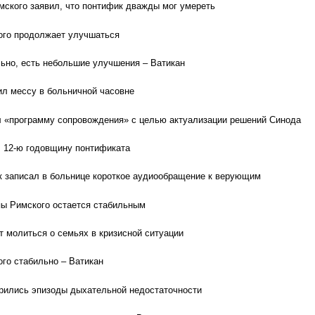
ского заявил, что понтифик дважды мог умереть
ого продолжает улучшаться
ьно, есть небольшие улучшения – Ватикан
л мессу в больничной часовне
 «программу сопровождения» с целью актуализации решений Синода
 12-ю годовщину понтификата
 записал в больнице короткое аудиообращение к верующим
пы Римского остается стабильным
т молиться о семьях в кризисной ситуации
го стабильно – Ватикан
рились эпизоды дыхательной недостаточности