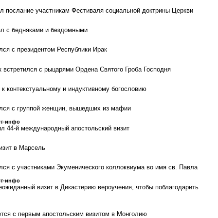
л послание участникам Фестиваля социальной доктрины Церкви
ал с бедняками и бездомными
лся с президентом Республики Ирак
 встретился с рыцарями Ордена Святого Гроба Господня
 к контекстуальному и индуктивному богословию
лся с группой женщин, вышедших из мафии
ст-инфо
л 44-й международный апостольский визит
изит в Марсель
лся с участниками Экуменического коллоквиума во имя св. Павла
ст-инфо
еожиданный визит в Дикастерию вероучения, чтобы поблагодарить
тся с первым апостольским визитом в Монголию