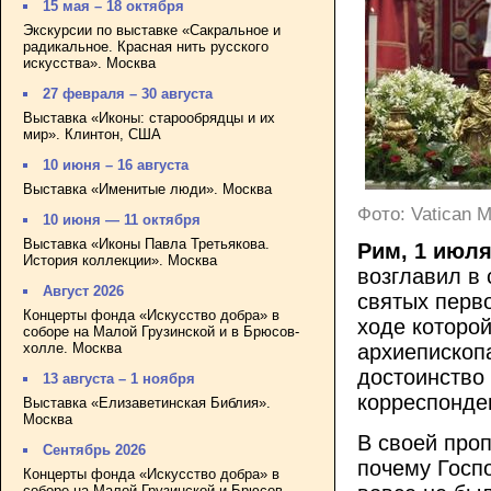
15 мая – 18 октября
Экскурсии по выставке «Сакральное и
радикальное. Красная нить русского
искусства». Москва
27 февраля – 30 августа
Выставка «Иконы: старообрядцы и их
мир». Клинтон, США
10 июня – 16 августа
Выставка «Именитые люди». Москва
Фото: Vatican M
10 июня — 11 октября
Выставка «Иконы Павла Третьякова.
Рим, 1 июл
История коллекции». Москва
возглавил в 
Август 2026
святых перв
Концерты фонда «Искусство добра» в
ходе которо
соборе на Малой Грузинской и в Брюсов-
холле. Москва
архиепископ
достоинство
13 августа – 1 ноября
корреспонд
Выставка «Елизаветинская Библия».
Москва
В своей про
Сентябрь 2026
почему Госп
Концерты фонда «Искусство добра» в
соборе на Малой Грузинской и Брюсов-