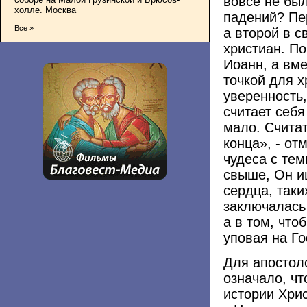
вовсе не бы
холле. Москва
падений? Пе
Все »
а второй в 
христиан. П
Иоанн, а вм
точкой для х
уверенность,
считает себ
мало. Считат
конца», - от
чудеса с тем
свыше, Он и
сердца, таки
заключалась 
а в том, что
уповая на Го
Для апостол
означало, ч
истории Хри