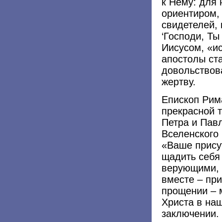
к Нему: для 
ориентиром,
свидетелей,
‘Господи, Ты
Иисусом, «ис
апостолы ст
довольствов
жертву.
Епископ Рим
прекрасной 
Петра и Пав
Вселенского
«Ваше прису
щадить себя
верующими, 
вместе – пр
прощении – 
Христа в на
заключении.