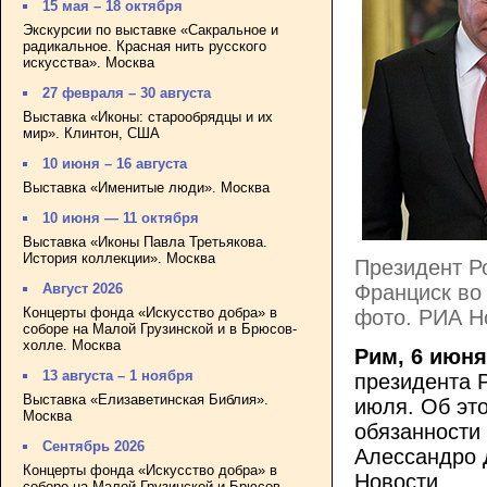
15 мая – 18 октября
Экскурсии по выставке «Сакральное и
радикальное. Красная нить русского
искусства». Москва
27 февраля – 30 августа
Выставка «Иконы: старообрядцы и их
мир». Клинтон, США
10 июня – 16 августа
Выставка «Именитые люди». Москва
10 июня — 11 октября
Выставка «Иконы Павла Третьякова.
История коллекции». Москва
Президент Р
Франциск во 
Август 2026
Концерты фонда «Искусство добра» в
фото. РИА Но
соборе на Малой Грузинской и в Брюсов-
холле. Москва
Рим, 6 июня
13 августа – 1 ноября
президента 
Выставка «Елизаветинская Библия».
июля. Об эт
Москва
обязанности
Сентябрь 2026
Алессандро 
Концерты фонда «Искусство добра» в
Новости
.
соборе на Малой Грузинской и Брюсов-